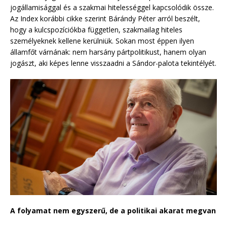
jogállamisággal és a szakmai hitelességgel kapcsolódik össze.
Az Index korábbi cikke szerint Bárándy Péter arról beszélt,
hogy a kulcspozíciókba független, szakmailag hiteles
személyeknek kellene kerülniük. Sokan most éppen ilyen
államfőt várnának: nem harsány pártpolitikust, hanem olyan
jogászt, aki képes lenne visszaadni a Sándor-palota tekintélyét.
A folyamat nem egyszerű, de a politikai akarat megvan