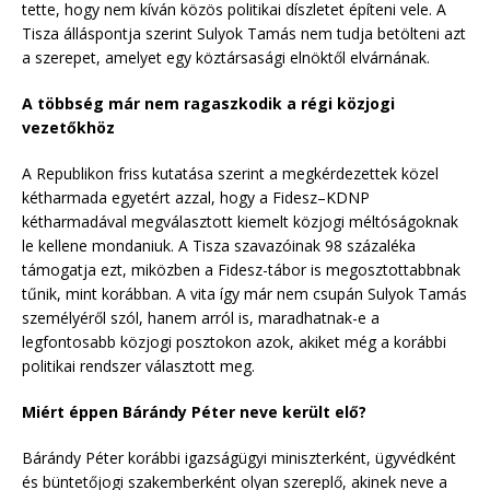
tette, hogy nem kíván közös politikai díszletet építeni vele. A
Tisza álláspontja szerint Sulyok Tamás nem tudja betölteni azt
a szerepet, amelyet egy köztársasági elnöktől elvárnának.
A többség már nem ragaszkodik a régi közjogi
vezetőkhöz
A Republikon friss kutatása szerint a megkérdezettek közel
kétharmada egyetért azzal, hogy a Fidesz–KDNP
kétharmadával megválasztott kiemelt közjogi méltóságoknak
le kellene mondaniuk. A Tisza szavazóinak 98 százaléka
támogatja ezt, miközben a Fidesz-tábor is megosztottabbnak
tűnik, mint korábban. A vita így már nem csupán Sulyok Tamás
személyéről szól, hanem arról is, maradhatnak-e a
legfontosabb közjogi posztokon azok, akiket még a korábbi
politikai rendszer választott meg.
Miért éppen Bárándy Péter neve került elő?
Bárándy Péter korábbi igazságügyi miniszterként, ügyvédként
és büntetőjogi szakemberként olyan szereplő, akinek neve a