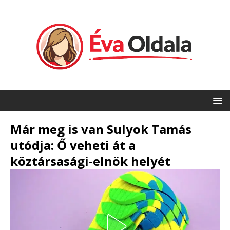
Már meg is van Sulyok Tamás
utódja: Ő veheti át a
köztársasági-elnök helyét