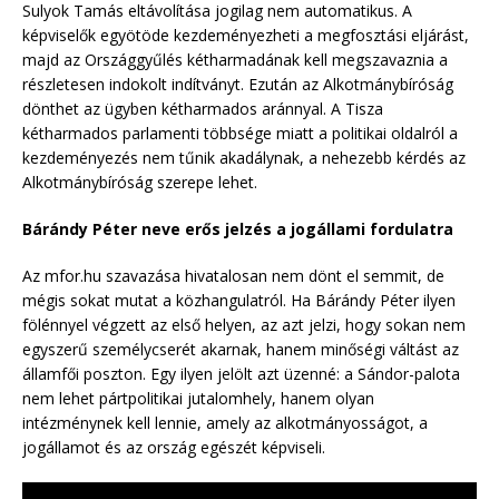
Sulyok Tamás eltávolítása jogilag nem automatikus. A
képviselők egyötöde kezdeményezheti a megfosztási eljárást,
majd az Országgyűlés kétharmadának kell megszavaznia a
részletesen indokolt indítványt. Ezután az Alkotmánybíróság
dönthet az ügyben kétharmados aránnyal. A Tisza
kétharmados parlamenti többsége miatt a politikai oldalról a
kezdeményezés nem tűnik akadálynak, a nehezebb kérdés az
Alkotmánybíróság szerepe lehet.
Bárándy Péter neve erős jelzés a jogállami fordulatra
Az mfor.hu szavazása hivatalosan nem dönt el semmit, de
mégis sokat mutat a közhangulatról. Ha Bárándy Péter ilyen
fölénnyel végzett az első helyen, az azt jelzi, hogy sokan nem
egyszerű személycserét akarnak, hanem minőségi váltást az
államfői poszton. Egy ilyen jelölt azt üzenné: a Sándor-palota
nem lehet pártpolitikai jutalomhely, hanem olyan
intézménynek kell lennie, amely az alkotmányosságot, a
jogállamot és az ország egészét képviseli.