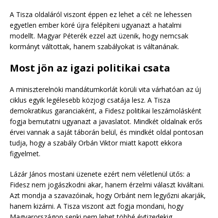
A Tisza oldaláról viszont éppen ez lehet a cél: ne lehessen
egyetlen ember köré újra felépíteni ugyanazt a hatalmi
modellt. Magyar Péterék ezzel azt üzenik, hogy nemcsak
kormányt váltottak, hanem szabályokat is váltanának.
Most jön az igazi politikai csata
A miniszterelnöki mandátumkorlát körüli vita várhatóan az új
ciklus egyik legélesebb közjogi csatája lesz. A Tisza
demokratikus garanciaként, a Fidesz politikai leszámolásként
fogja bemutatni ugyanazt a javaslatot. Mindkét oldalnak erős
érvei vannak a saját táborán belül, és mindkét oldal pontosan
tudja, hogy a szabály Orbán Viktor miatt kapott ekkora
figyelmet.
Lázár János mostani üzenete ezért nem véletlenül ütős: a
Fidesz nem jogászkodni akar, hanem érzelmi választ kiváltani.
Azt mondja a szavazóinak, hogy Orbánt nem legyőzni akarják,
hanem kizárni. A Tisza viszont azt fogja mondani, hogy
Magyarországon senki nem lehet többé évtizedekig