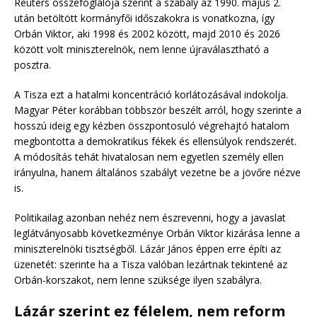
Reuters összefoglalója szerint a szabály az 1990. május 2.
után betöltött kormányfői időszakokra is vonatkozna, így
Orbán Viktor, aki 1998 és 2002 között, majd 2010 és 2026
között volt miniszterelnök, nem lenne újraválasztható a
posztra.
A Tisza ezt a hatalmi koncentráció korlátozásával indokolja.
Magyar Péter korábban többször beszélt arról, hogy szerinte a
hosszú ideig egy kézben összpontosuló végrehajtó hatalom
megbontotta a demokratikus fékek és ellensúlyok rendszerét.
A módosítás tehát hivatalosan nem egyetlen személy ellen
irányulna, hanem általános szabályt vezetne be a jövőre nézve
is.
Politikailag azonban nehéz nem észrevenni, hogy a javaslat
leglátványosabb következménye Orbán Viktor kizárása lenne a
miniszterelnöki tisztségből. Lázár János éppen erre építi az
üzenetét: szerinte ha a Tisza valóban lezártnak tekintené az
Orbán-korszakot, nem lenne szüksége ilyen szabályra.
Lázár szerint ez félelem, nem reform