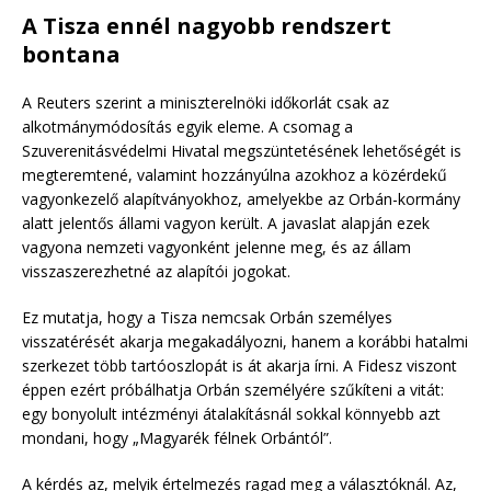
A Tisza ennél nagyobb rendszert
bontana
A Reuters szerint a miniszterelnöki időkorlát csak az
alkotmánymódosítás egyik eleme. A csomag a
Szuverenitásvédelmi Hivatal megszüntetésének lehetőségét is
megteremtené, valamint hozzányúlna azokhoz a közérdekű
vagyonkezelő alapítványokhoz, amelyekbe az Orbán-kormány
alatt jelentős állami vagyon került. A javaslat alapján ezek
vagyona nemzeti vagyonként jelenne meg, és az állam
visszaszerezhetné az alapítói jogokat.
Ez mutatja, hogy a Tisza nemcsak Orbán személyes
visszatérését akarja megakadályozni, hanem a korábbi hatalmi
szerkezet több tartóoszlopát is át akarja írni. A Fidesz viszont
éppen ezért próbálhatja Orbán személyére szűkíteni a vitát:
egy bonyolult intézményi átalakításnál sokkal könnyebb azt
mondani, hogy „Magyarék félnek Orbántól”.
A kérdés az, melyik értelmezés ragad meg a választóknál. Az,