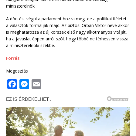
miniszterelnök.
A döntést végül a parlament hozza meg, de a politikai ítéletet
a választók formálják majd. Az biztos: Orbán Viktor neve akkor
is meghatározza az új korszak első nagy alkotmányos vitáját,
ha a javaslat éppen arról szól, hogy többé ne térhessen vissza
a miniszterelnöki székbe.
Forrás
Megosztás
F
M
E
a
e
m
c
ss
ai
e
e
l
b
n
o
g