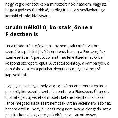
hogy végre korlátot kap a miniszterelnöki hatalom, vagy az,
hogy a győztes új többség utólag írja át a szabályokat egy
korábbi ellenfél kizárására.
Orbán nélkül új korszak jönne a
Fideszben is
Ha a módosítást elfogadják, az nemcsak Orbán Viktor
személyes politikai jövőjét érintené, hanem a Fidesz egész
szerkezetét is. A párt több mint másfél évtizeden át Orbán
központi szerepére épült. A vezetői tekintély, a kampányok, a
döntéshozatal és a politikai identitás is nagyrészt hozzá
kapcsolódott.
Egy olyan szabály, amely végleg kizárná őt a miniszterelnöki
posztról, kényszerhelyzetet teremtene a Fideszben. Új arcot,
új stratégiát, új vezetési modellt kellene felépíteniük. Lázár
János megszólalása ezért nemcsak Orbán védelméről szólhat,
hanem arról is, hogy a Fidesz még nem akarja elengedni azt a
politikai korszakot, amelyet Orbán neve tartott össze.