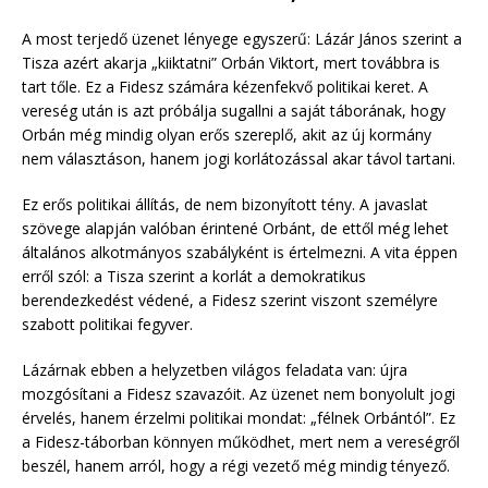
A most terjedő üzenet lényege egyszerű: Lázár János szerint a
Tisza azért akarja „kiiktatni” Orbán Viktort, mert továbbra is
tart tőle. Ez a Fidesz számára kézenfekvő politikai keret. A
vereség után is azt próbálja sugallni a saját táborának, hogy
Orbán még mindig olyan erős szereplő, akit az új kormány
nem választáson, hanem jogi korlátozással akar távol tartani.
Ez erős politikai állítás, de nem bizonyított tény. A javaslat
szövege alapján valóban érintené Orbánt, de ettől még lehet
általános alkotmányos szabályként is értelmezni. A vita éppen
erről szól: a Tisza szerint a korlát a demokratikus
berendezkedést védené, a Fidesz szerint viszont személyre
szabott politikai fegyver.
Lázárnak ebben a helyzetben világos feladata van: újra
mozgósítani a Fidesz szavazóit. Az üzenet nem bonyolult jogi
érvelés, hanem érzelmi politikai mondat: „félnek Orbántól”. Ez
a Fidesz-táborban könnyen működhet, mert nem a vereségről
beszél, hanem arról, hogy a régi vezető még mindig tényező.