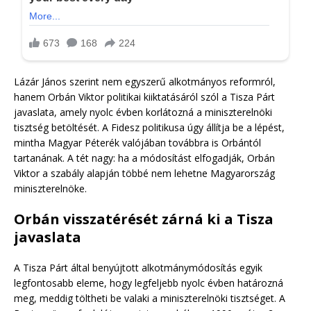
Lázár János szerint nem egyszerű alkotmányos reformról,
hanem Orbán Viktor politikai kiiktatásáról szól a Tisza Párt
javaslata, amely nyolc évben korlátozná a miniszterelnöki
tisztség betöltését. A Fidesz politikusa úgy állítja be a lépést,
mintha Magyar Péterék valójában továbbra is Orbántól
tartanának. A tét nagy: ha a módosítást elfogadják, Orbán
Viktor a szabály alapján többé nem lehetne Magyarország
miniszterelnöke.
Orbán visszatérését zárná ki a Tisza
javaslata
A Tisza Párt által benyújtott alkotmánymódosítás egyik
legfontosabb eleme, hogy legfeljebb nyolc évben határozná
meg, meddig töltheti be valaki a miniszterelnöki tisztséget. A