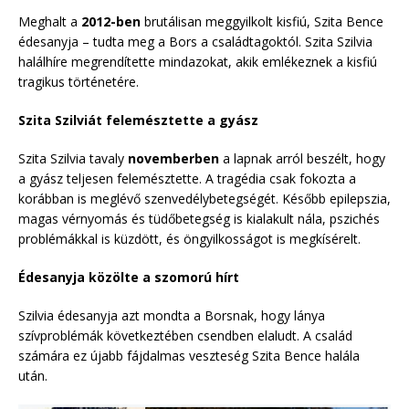
Meghalt a
2012-ben
brutálisan meggyilkolt kisfiú, Szita Bence
édesanyja – tudta meg a Bors a családtagoktól. Szita Szilvia
halálhíre megrendítette mindazokat, akik emlékeznek a kisfiú
tragikus történetére.
Szita Szilviát felemésztette a gyász
Szita Szilvia tavaly
novemberben
a lapnak arról beszélt, hogy
a gyász teljesen felemésztette. A tragédia csak fokozta a
korábban is meglévő szenvedélybetegségét. Később epilepszia,
magas vérnyomás és tüdőbetegség is kialakult nála, pszichés
problémákkal is küzdött, és öngyilkosságot is megkísérelt.
Édesanyja közölte a szomorú hírt
Szilvia édesanyja azt mondta a Borsnak, hogy lánya
szívproblémák következtében csendben elaludt. A család
számára ez újabb fájdalmas veszteség Szita Bence halála
után.