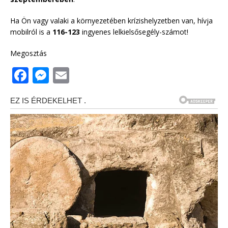
Ha Ön vagy valaki a környezetében krízishelyzetben van, hívja
mobilról is a
116-123
ingyenes lelkielsősegély-számot!
Megosztás
F
M
E
a
e
m
c
ss
ai
e
e
l
b
n
o
g
o
e
k
r