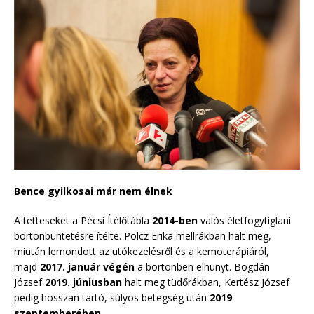
Bence gyilkosai már nem élnek
A tetteseket a Pécsi Ítélőtábla
2014-ben
valós életfogytiglani
börtönbüntetésre ítélte. Polcz Erika mellrákban halt meg,
miután lemondott az utókezelésről és a kemoterápiáról,
majd
2017. január végén
a börtönben elhunyt. Bogdán
József
2019. júniusban
halt meg tüdőrákban, Kertész József
pedig hosszan tartó, súlyos betegség után
2019
szeptemberében
.