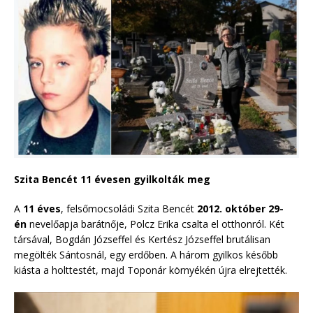
Szita Bencét 11 évesen gyilkolták meg
A
11 éves
, felsőmocsoládi Szita Bencét
2012. október 29-
én
nevelőapja barátnője, Polcz Erika csalta el otthonról. Két
társával, Bogdán Józseffel és Kertész Józseffel brutálisan
megölték Sántosnál, egy erdőben. A három gyilkos később
kiásta a holttestét, majd Toponár környékén újra elrejtették.