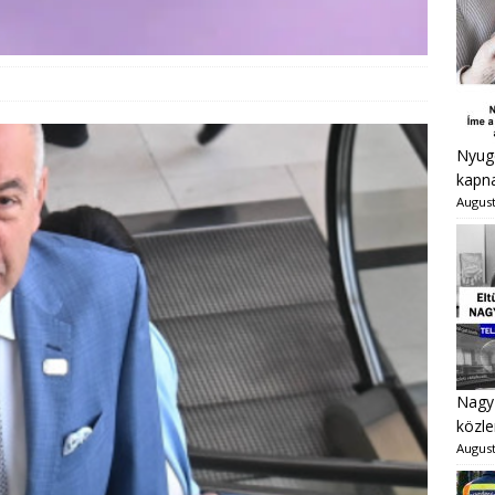
Nyugd
kapna
August
Nagy 
közle
August