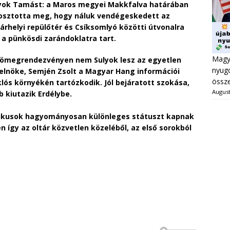
ulyok Tamást: a Maros megyei Makkfalva határában
 osztotta meg, hogy náluk vendégeskedett az
árhelyi repülőtér és Csíksomlyó közötti útvonalra
k a pünkösdi zarándoklatra tart.
Magya
tömegrendezvényen nem Sulyok lesz az egyetlen
nyugd
elnöke, Semjén Zsolt a Magyar Hang információi
össze
ós környékén tartózkodik. Jól bejáratott szokása,
August
 kiutazik Erdélybe.
itikusok hagyományosan különleges státuszt kapnak
 így az oltár közvetlen közeléből, az első sorokból