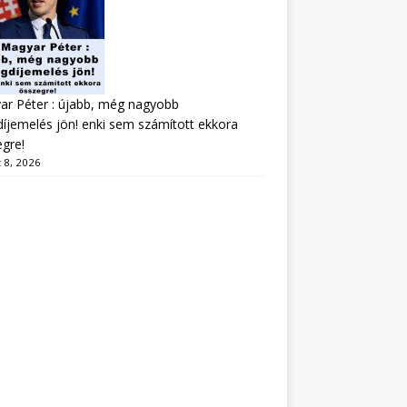
r Péter : újabb, még nagyobb
íjemelés jön! enki sem számított ekkora
gre!
 8, 2026