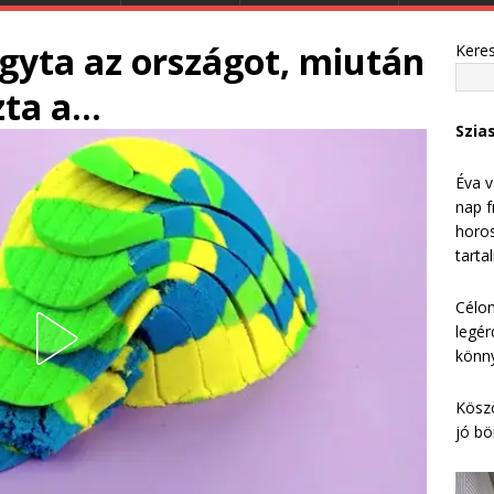
gyta az országot, miután
Kere
zta a…
Szia
Éva v
nap f
horos
tarta
Célom
legér
könny
Köszö
jó bö