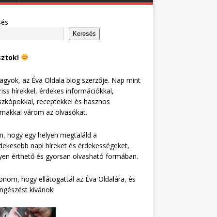
sés
Keresés
sztok!
agyok, az Éva Oldala blog szerzője. Nap mint
riss hírekkel, érdekes információkkal,
zkópokkal, receptekkel és hasznos
lmakkal várom az olvasókat.
, hogy egy helyen megtaláld a
dekesebb napi híreket és érdekességeket,
en érthető és gyorsan olvasható formában.
nöm, hogy ellátogattál az Éva Oldalára, és
ngészést kívánok!