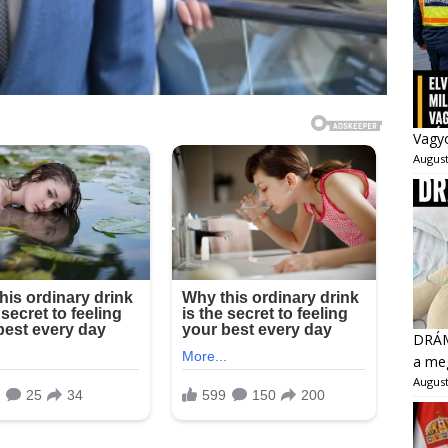
Vagyo
August
DRÁMA
a meg
August