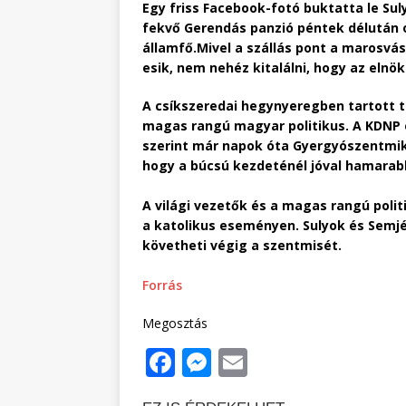
Egy friss Facebook-fotó buktatta le S
fekvő Gerendás panzió péntek délután
államfő.Mivel a szállás pont a marosvás
esik, nem nehéz kitalálni, hogy az elnö
A csíkszeredai hegynyeregben tartott 
magas rangú magyar politikus. A KDNP 
szerint már napok óta Gyergyószentmikl
hogy a búcsú kezdeténél jóval hamarabb
A világi vezetők és a magas rangú pol
a katolikus eseményen. Sulyok és Semjén
követheti végig a szentmisét.
Forrás
Megosztás
F
M
E
a
e
m