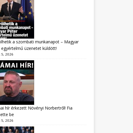
ölhetik a szombati munkanapot – Magyar
 egyértelmű üzenetet küldött!
 5, 2026
i hír érkezett Növényi Norbertről! Fia
tette be
 5, 2026