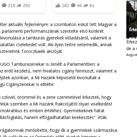
éter aktuális fejleményre: a szombaton esküt tett Magyar a
s parlamenti performanszának szentelte első konkrét
 kivonulása a tamburás gyerekek előadásáról, valamint a
Érkez
atatlan cselekedet volt. Aki ilyen tettre vetemedik, annak
de a 
iszterelnök Toroczkaiék akcióját.
August
SUGO Tamburazenekar is zenélt a Parlamentben: a
 az erdő kezdetű, nem hivatalos cigány himnuszt, valamint a
léptek azonban, a Mi Hazánk képviselői kivonultak a
ú Cigányzenekar is elítélte:
szívvel, örömmel és a zene szeretetével érkeztek, hogy
Velük szemben a Mi Hazánk frakciójától olyan viselkedést
emokratikus és emberi értékhez. Gyermekeknek hátat
llásfoglalás, hanem elfogadhatatlan kirekesztés” -írták.
g rágalomnak minősítette, hogy ők a gyermekek származása
l; ők valójában az Örömóda előtt akartak kimenni a