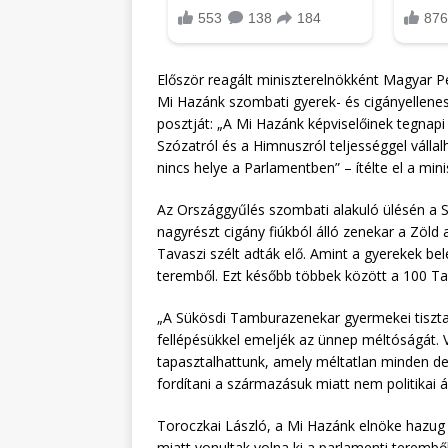
Először reagált miniszterelnökként Magyar P
Mi Hazánk szombati gyerek- és cigányellene
posztját: „A Mi Hazánk képviselőinek tegnapi
Szózatról és a Himnuszról teljességgel vállalh
nincs helye a Parlamentben” – ítélte el a min
Az Országgyűlés szombati alakuló ülésén a 
nagyrészt cigány fiúkból álló zenekar a Zöld
Tavaszi szélt adták elő. Amint a gyerekek be
teremből. Ezt később többek között a 100 Tag
„A Sükösdi Tamburazenekar gyermekei tiszta 
fellépésükkel emeljék az ünnep méltóságát. 
tapasztalhattunk, amely méltatlan minden d
fordítani a származásuk miatt nem politikai á
Toroczkai László, a Mi Hazánk elnöke hazu
miatt vonultak volna ki a parlamenti terembő