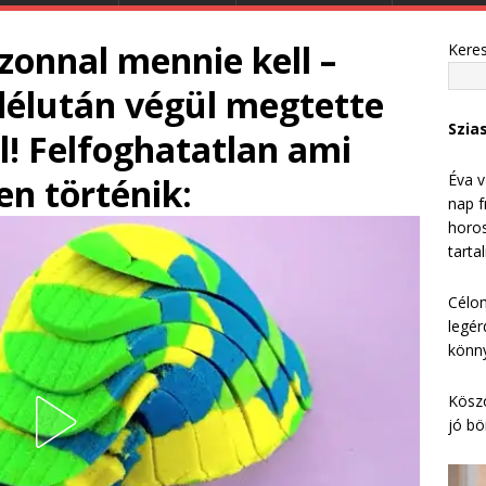
Azonnal mennie kell –
Kere
élután végül megtette
Szia
l! Felfoghatatlan ami
Éva v
n történik:
nap f
horos
tarta
Célom
legér
könny
Köszö
jó bö