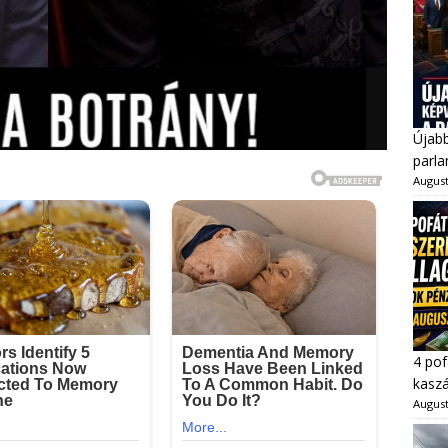
Újabb
parl
August
4 pof
kaszá
August