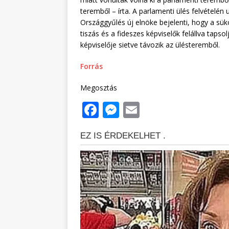
teremből – írta. A parlamenti ülés felvételé
Országgyűlés új elnöke bejelenti, hogy a sükö
tiszás és a fideszes képviselők felállva taps
képviselője sietve távozik az ülésteremből.
Forrás
Megosztás
F
M
E
a
e
m
c
ss
ai
e
e
l
b
n
o
g
o
e
k
r