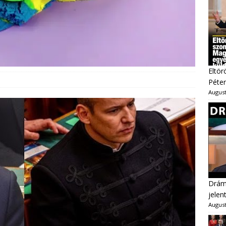
Eltör
Péter
August
Dráma
jelen
August