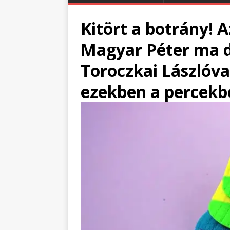
Kitört a botrány! 
Magyar Péter ma d
Toroczkai Lászlóva
ezekben a percekbe