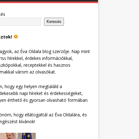
sés
Keresés
sztok!
agyok, az Éva Oldala blog szerzője. Nap mint
riss hírekkel, érdekes információkkal,
zkópokkal, receptekkel és hasznos
lmakkal várom az olvasókat.
, hogy egy helyen megtaláld a
dekesebb napi híreket és érdekességeket,
en érthető és gyorsan olvasható formában.
nöm, hogy ellátogattál az Éva Oldalára, és
ngészést kívánok!