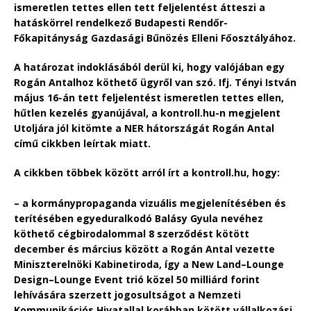
ismeretlen tettes ellen tett feljelentést átteszi a
hatáskörrel rendelkező Budapesti Rendőr-
Főkapitányság Gazdasági Bűnözés Elleni Főosztályához.
A határozat indoklásából derül ki, hogy valójában egy
Rogán Antalhoz köthető ügyről van szó. Ifj. Tényi István
május 16-án tett feljelentést ismeretlen tettes ellen,
hűtlen kezelés gyanújával, a kontroll.hu-n megjelent
Utoljára jól kitömte a NER hátországát Rogán Antal
című cikkben leírtak miatt.
A cikkben többek között arról írt a kontroll.hu, hogy:
– a kormánypropaganda vizuális megjelenítésében és
terítésében egyeduralkodó Balásy Gyula nevéhez
köthető cégbirodalommal 8 szerződést kötött
december és március között a Rogán Antal vezette
Miniszterelnöki Kabinetiroda, így a New Land–Lounge
Design–Lounge Event trió közel 50 milliárd forint
lehívására szerzett jogosultságot a Nemzeti
Kommunikációs Hivatallal korábban kötött vállalkozási