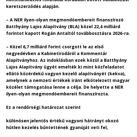
keretszerződés alapján.
– A NER ilyen-olyan megmondóembereit finanszírozó
Batthyány Lajos Alapítvány (BLA) közel 22,4 milliárd
forintot kapott Rogán Antaltól továbbosztásra 2026-ra.
– Közel 6,7 milliárd forint csorgott le az első
negyedévben a Kabinetirodáról a Kommentár
Alapítványhoz. Az indoklásban ezek közül a Batthyány
Lajos Alapítvány ügyét emelték ki mint közfeladatot
ellátó közérdekű vagyon kezelő alapítványét (kekva),
amelynek a nemzeti értékek iránt elkötelezett magyar
közélet támogatása lenne a célja. De helyette a NER
ilyen-olyan megmondóembereit finanszírozta.
Ez a rendőrségi határozat szerint
különösen jelentős értékű vagyoni hátrányt okozó
hűtlen kezelés bűntettének gyanúját veti fel,