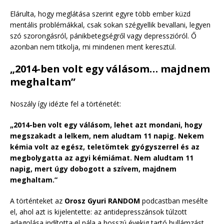
Elárulta, hogy meglátása szerint egyre több ember küzd
mentális problémákkal, csak sokan szégyellik bevallani, legyen
szó szorongásról, pánikbetegségről vagy depresszióról. Ő
azonban nem titkolja, mi mindenen ment keresztül.
„2014-ben volt egy válásom… majdnem
meghaltam”
Noszály így idézte fel a történetét:
„2014-ben volt egy válásom, lehet azt mondani, hogy
megszakadt a lelkem, nem aludtam 11 napig. Nekem
kémia volt az egész, teletömtek gyógyszerrel és az
megbolygatta az agyi kémiámat. Nem aludtam 11
napig, mert úgy dobogott a szívem, majdnem
meghaltam.”
A történteket az
Orosz Gyuri RANDOM
podcastban mesélte
el, ahol azt is kijelentette: az antidepresszánsok túlzott
adagolása indította el nála a hosszú évekig tartó hullámzást.