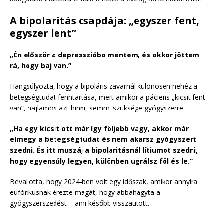
A bipolaritás csapdája: „egyszer fent,
egyszer lent”
„Én először a depresszióba mentem, és akkor jöttem
rá, hogy baj van.”
Hangsúlyozta, hogy a bipoláris zavarnál különösen nehéz a
betegségtudat fenntartása, mert amikor a páciens „kicsit fent
van”, hajlamos azt hinni, semmi szüksége gyógyszerre.
„Ha egy kicsit ott már így följebb vagy, akkor már
elmegy a betegségtudat és nem akarsz gyógyszert
szedni. És itt muszáj a bipolaritásnál lítiumot szedni,
hogy egyensúly legyen, különben ugrálsz föl és le.”
Bevallotta, hogy 2024-ben volt egy időszak, amikor annyira
eufórikusnak érezte magát, hogy abbahagyta a
gyógyszerszedést – ami később visszaütött.