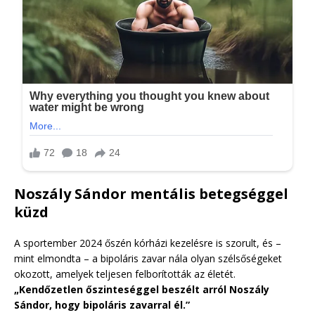
Noszály Sándor mentális betegséggel
küzd
A sportember 2024 őszén kórházi kezelésre is szorult, és –
mint elmondta – a bipoláris zavar nála olyan szélsőségeket
okozott, amelyek teljesen felborították az életét.
„Kendőzetlen őszinteséggel beszélt arról Noszály
Sándor, hogy bipoláris zavarral él.”