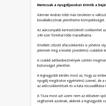
Nemcsak a nyugdíjasokat érintik a bej
Kármán András több más területen is változást
kisvállalkozónak jelenthetne könnyebbséget.
Az alacsonyabb keresetűeknél csökkenhet az
240 ezer forinttal több maradhatna.
Emellett célzott áfacsökkentés is jöhetne o
jelennek meg a kisebb jövedelmű családok k
A családi adókedvezmények szintén megmar
biztonságot jelenthet.
A legnagyobb kérdés most az, hogy az embere
nyugdíj megőrzése egyértelmű üzenet, de a m
az adócsökkentések és a kata visszaállítása 
A Tisza most azt üzeni: nem az időseken spó
segítsenek azoknak, akiknek a legnagyobb sz