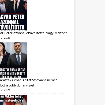
r Péter azonnal eltávolította Nagy Mártont!
 7, 2026
arazták Orbán Anitát:Szlovákia nemet
tt a több dunai vízre!
 7, 2026