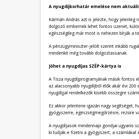
A nyugdíjkorhatár emelése nem aktuáli
Kármán András azt is jelezte, hogy jelenleg 
dolgozó embernek lehet fontos üzenet, külön
egészségileg már most is nehezen bírják a te
A pénzügyminiszter-jelölt szerint inkább ru
mindenkit még tovább dolgoztassanak.
Jöhet a nyugdíjas SZÉP-kártya is
A Tisza nyugdíjprogramjának másik fontos el
az alacsonyabb nyugdíjból élők akár évi 200
nyugdíjjal rendelkezők kisebb összegre szám
Ez akkor jelentene igazán nagy segítséget, 
gyógyszerre, egészségmegőrzésre, rezsire vagy
A nyugdíjasok mindennapi gondjai ugyanis s
ki tudják-e fizetni a gyógyszert, a számlákat