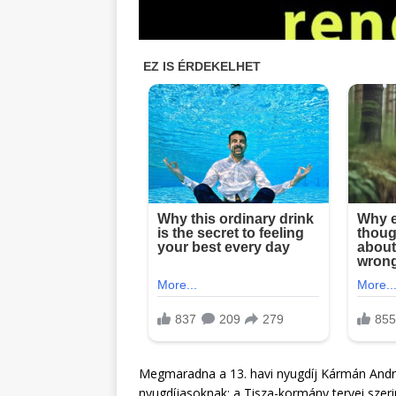
Megmaradna a 13. havi nyugdíj Kármán András
nyugdíjasoknak: a Tisza-kormány tervei szer