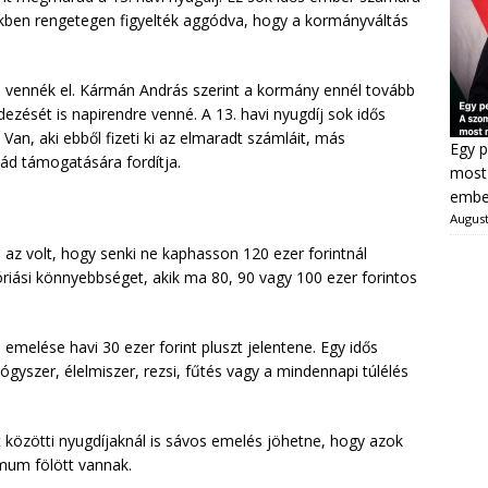
ekben rengetegen figyelték aggódva, hogy a kormányváltás
em vennék el. Kármán András szerint a kormány ennél tovább
ezését is napirendre venné. A 13. havi nyugdíj sok idős
an, aki ebből fizeti ki az elmaradt számláit, más
Egy p
lád támogatására fordítja.
most 
ember
August
 az volt, hogy senki ne kaphasson 120 ezer forintnál
riási könnyebbséget, akik ma 80, 90 vagy 100 ezer forintos
 emelése havi 30 ezer forint pluszt jelentene. Egy idős
szer, élelmiszer, rezsi, fűtés vagy a mindennapi túlélés
nt közötti nyugdíjaknál is sávos emelés jöhetne, hogy azok
imum fölött vannak.