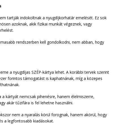
s
nem tartják indokoltnak a nyugdíjkorhatár emelését. Ez sok
ösen azoknak, akik fizikai munkát végeznek, vagy
rhelést.
galmasabb rendszerben kell gondolkodni, nem abban, hogy
eme a nyugdíjas SZÉP-kártya lehet. A korábbi tervek szerint
 ezer forintos támogatást is kaphatnának, míg a közepes
íthatnának.
ha a kártyát nemcsak pihenésre, hanem élelmiszerre,
 akár tűzifára is fel lehetne használni.
okszor nem a nyaralás körül forognak, hanem akörül, hogy
 és a legfontosabb kiadásokat.