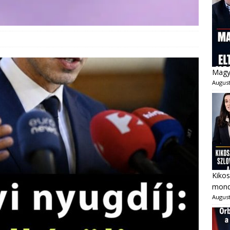
Magya
August
Kikos
mondo
August