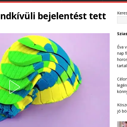
endkívüli bejelentést tett
Kere
Szia
Éva v
nap f
horos
tarta
Célom
legér
könny
Köszö
jó bö