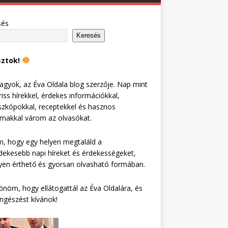
sés
Keresés
sztok!
agyok, az Éva Oldala blog szerzője. Nap mint
riss hírekkel, érdekes információkkal,
zkópokkal, receptekkel és hasznos
lmakkal várom az olvasókat.
, hogy egy helyen megtaláld a
dekesebb napi híreket és érdekességeket,
en érthető és gyorsan olvasható formában.
nöm, hogy ellátogattál az Éva Oldalára, és
ngészést kívánok!