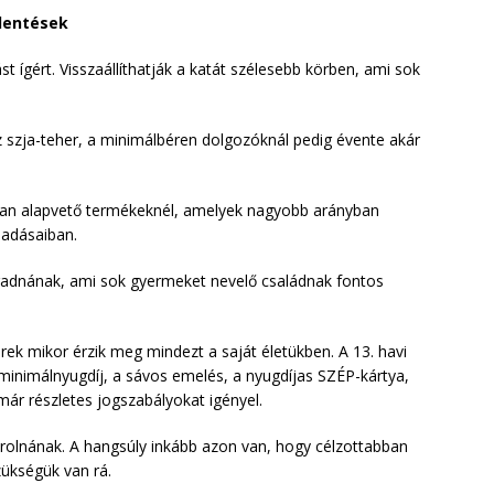
elentések
 ígért. Visszaállíthatják a katát szélesebb körben, ami sok
 szja-teher, a minimálbéren dolgozóknál pedig évente akár
lyan alapvető termékeknél, amelyek nagyobb arányban
iadásaiban.
adnának, ami sok gyermeket nevelő családnak fontos
k mikor érzik meg mindezt a saját életükben. A 13. havi
inimálnyugdíj, a sávos emelés, a nyugdíjas SZÉP-kártya,
már részletes jogszabályokat igényel.
rolnának. A hangsúly inkább azon van, hogy célzottabban
ükségük van rá.