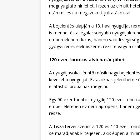
megnyugtató hír lehet, hiszen az elmúlt het
után mi lesz a megszokott juttatásokkal.
A bejelentés alapján a 13. havi nyugdíjat n
is menne, és a legalacsonyabb nyugdíjak rend
embernek nem luxus, hanem valódi segítség. V
gyógyszerre, élelmiszerre, rezsire vagy a csa
120 ezer forintos alsó határ jöhet
A nyugdíjasokat érintő másik nagy bejelentés
kevesebb nyugdíjat. Ez azoknak jelenthetne ó
ellátásból próbálnak megélni.
Egy 90 ezer forintos nyugdíj 120 ezer forintra
ember életében ez nem aprópénz, hanem gyógy
része.
A Tisza tervei szerint a 120 és 140 ezer fori
se maradjanak ki teljesen, akik éppen a min