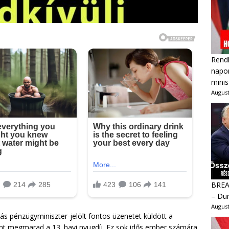
Rendk
napon
minis
August
BREAK
– Dur
August
 pénzügyminiszter-jelölt fontos üzenetet küldött a
int megmarad a 13. havi nyugdíj. Ez sok idős ember számára