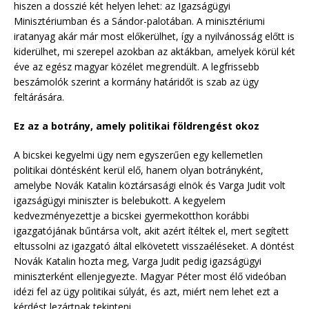
hiszen a dosszié két helyen lehet: az Igazságügyi
Minisztériumban és a Sándor-palotában. A minisztériumi
iratanyag akár már most előkerülhet, így a nyilvánosság előtt is
kiderülhet, mi szerepel azokban az aktákban, amelyek körül két
éve az egész magyar közélet megrendült. A legfrissebb
beszámolók szerint a kormány határidőt is szab az ügy
feltárására.
Ez az a botrány, amely politikai földrengést okoz
A bicskei kegyelmi ügy nem egyszerűen egy kellemetlen
politikai döntésként kerül elő, hanem olyan botrányként,
amelybe Novák Katalin köztársasági elnök és Varga Judit volt
igazságügyi miniszter is belebukott. A kegyelem
kedvezményezettje a bicskei gyermekotthon korábbi
igazgatójának bűntársa volt, akit azért ítéltek el, mert segített
eltussolni az igazgató által elkövetett visszaéléseket. A döntést
Novák Katalin hozta meg, Varga Judit pedig igazságügyi
miniszterként ellenjegyezte. Magyar Péter most élő videóban
idézi fel az ügy politikai súlyát, és azt, miért nem lehet ezt a
kérdést lezártnak tekinteni.