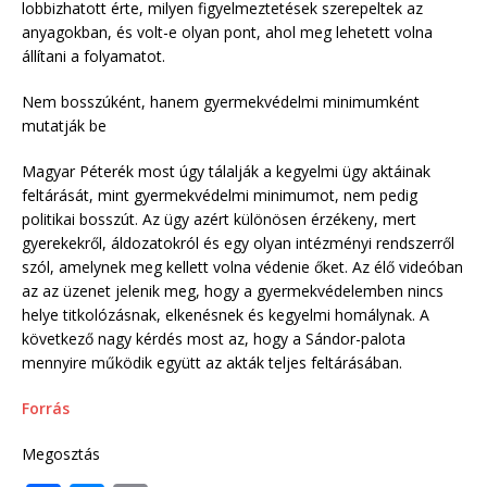
lobbizhatott érte, milyen figyelmeztetések szerepeltek az
anyagokban, és volt-e olyan pont, ahol meg lehetett volna
állítani a folyamatot.
Nem bosszúként, hanem gyermekvédelmi minimumként
mutatják be
Magyar Péterék most úgy tálalják a kegyelmi ügy aktáinak
feltárását, mint gyermekvédelmi minimumot, nem pedig
politikai bosszút. Az ügy azért különösen érzékeny, mert
gyerekekről, áldozatokról és egy olyan intézményi rendszerről
szól, amelynek meg kellett volna védenie őket. Az élő videóban
az az üzenet jelenik meg, hogy a gyermekvédelemben nincs
helye titkolózásnak, elkenésnek és kegyelmi homálynak. A
következő nagy kérdés most az, hogy a Sándor-palota
mennyire működik együtt az akták teljes feltárásában.
Forrás
Megosztás