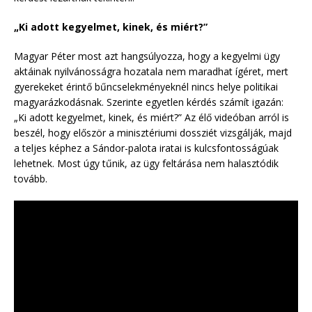
„Ki adott kegyelmet, kinek, és miért?”
Magyar Péter most azt hangsúlyozza, hogy a kegyelmi ügy
aktáinak nyilvánosságra hozatala nem maradhat ígéret, mert
gyerekeket érintő bűncselekményeknél nincs helye politikai
magyarázkodásnak. Szerinte egyetlen kérdés számít igazán:
„Ki adott kegyelmet, kinek, és miért?” Az élő videóban arról is
beszél, hogy először a minisztériumi dossziét vizsgálják, majd
a teljes képhez a Sándor-palota iratai is kulcsfontosságúak
lehetnek. Most úgy tűnik, az ügy feltárása nem halasztódik
tovább.