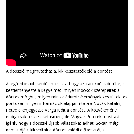
A dosszié megmutathatja, kik készítették elő a döntést
A legfontosabb kérdés most az, hogy az iratokból kiderül-e, ki
kezdeményezte a kegyelmet, milyen indokok szerepeltek a
döntés mögött, milyen minisztériumi vélemények készültek, és
pontosan milyen információk alapján írta alá Novák Katalin,
illetve ellenjegyezte Varga Judit a döntést. A közvélemény
eddig csak részleteket ismert, de Magyar Péterék most azt
ígérik, hogy a dosszié újabb válaszokat adhat. Sokan máig
nem tudják, kik voltak a döntés valódi előkészítői, ki