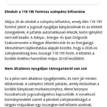
Elindult a 118 195 forintos szénpénz kifizetése
Május 20-án elindult a szénpénz kifizetése, amely idén 118 195
forintot jelent a jogosult nyugdíjas bányászoknak és az érintett
özvegyeknek. A juttatás automatikusan érkezik, külön igénylést
nem kell beadni. A Bánya-, Energia- és Ipari Dolgozók
Szakszervezete a Magyar Államkincstár és az Energiaügyi
Minisztérium tájékoztatása alapján közölte, hogy a 2026-os
szénjárandóság éves összege 118 195 forint. A kifizetés a
korábbi évekhez hasonlóan május 20-tól kezdődött.
Nem általános nyugdíjas támogatásról van szó
Ez a pénz nem általános nyugdíjemelés, és nem jár minden
időskorúnak. A szénpénz célzott juttatás, amely elsősorban a
korábbi bányászati munkaviszonyhoz, illetve bizonyos
hozzátartozói jogosultságokhoz kapcsolódik. A vonatkozó
kormányrendelet szerint a pénzbeli szénjárandóságot a
tárgyév májusában egy összegben kell kifizetni azoknak,