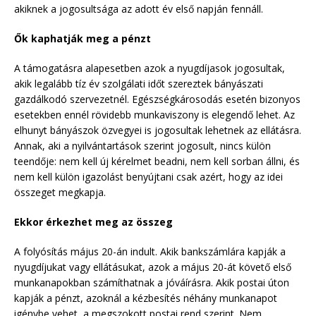
akiknek a jogosultsága az adott év első napján fennáll.
Ők kaphatják meg a pénzt
A támogatásra alapesetben azok a nyugdíjasok jogosultak,
akik legalább tíz év szolgálati időt szereztek bányászati
gazdálkodó szervezetnél. Egészségkárosodás esetén bizonyos
esetekben ennél rövidebb munkaviszony is elegendő lehet. Az
elhunyt bányászok özvegyei is jogosultak lehetnek az ellátásra.
Annak, aki a nyilvántartások szerint jogosult, nincs külön
teendője: nem kell új kérelmet beadni, nem kell sorban állni, és
nem kell külön igazolást benyújtani csak azért, hogy az idei
összeget megkapja.
Ekkor érkezhet meg az összeg
A folyósítás május 20-án indult. Akik bankszámlára kapják a
nyugdíjukat vagy ellátásukat, azok a május 20-át követő első
munkanapokban számíthatnak a jóváírásra. Akik postai úton
kapják a pénzt, azoknál a kézbesítés néhány munkanapot
igénybe vehet, a megszokott postai rend szerint. Nem