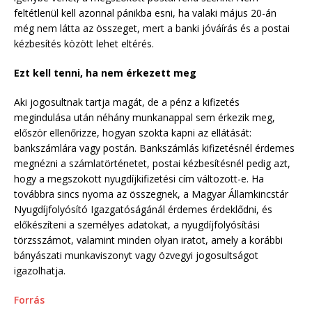
feltétlenül kell azonnal pánikba esni, ha valaki május 20-án
még nem látta az összeget, mert a banki jóváírás és a postai
kézbesítés között lehet eltérés.
Ezt kell tenni, ha nem érkezett meg
Aki jogosultnak tartja magát, de a pénz a kifizetés
megindulása után néhány munkanappal sem érkezik meg,
először ellenőrizze, hogyan szokta kapni az ellátását:
bankszámlára vagy postán. Bankszámlás kifizetésnél érdemes
megnézni a számlatörténetet, postai kézbesítésnél pedig azt,
hogy a megszokott nyugdíjkifizetési cím változott-e. Ha
továbbra sincs nyoma az összegnek, a Magyar Államkincstár
Nyugdíjfolyósító Igazgatóságánál érdemes érdeklődni, és
előkészíteni a személyes adatokat, a nyugdíjfolyósítási
törzsszámot, valamint minden olyan iratot, amely a korábbi
bányászati munkaviszonyt vagy özvegyi jogosultságot
igazolhatja.
Forrás