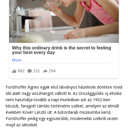
Forsthoffer Ágnes egyik első látványos házelnöki döntése rövid
idő alatt nagy visszhangot váltott ki. Az Országgyűlés új elnöke
nem használja tovább a napi munkában azt az 1902-ben
készült, faragott támlás történelmi széket, amelyen az elmúlt
években Kövér László ült. A bútordarab múzeumba kerül,
Forsthoffer pedig egy egyszerűbb, modernebb székről vezeti
majd az üléseket.