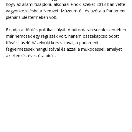
hogy az állami tulajdonú alsóházi elnöki széket 2013-ban vette
vagyonkezelésbe a Nemzeti Múzeumtól, és azóta a Parlament
plenáris üléstermében volt.
Ez adja a döntés politikai súlyát. A bútordarab sokak szemében
már nemcsak egy régi szék volt, hanem összekapcsolódott
Kövér László házelnöki korszakával, a parlamenti
fegyelmezések hangulatával és azzal a működéssel, amelyet
az ellenzék évek óta bírált.