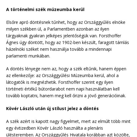
A történelmi szék múzeumba kerül
Elsőre apró döntésnek tűnhet, hogy az Országgyűlés elnöke
milyen székben ül, a Parlamentben azonban az ilyen
tárgyaknak gyakran jelképes jelentőségük van. Forsthoffer
Ágnes úgy döntött, hogy az 1902-ben készült, faragott támlás
házelnöki széket nem használja tovább a mindennapi
parlamenti munkában.
A döntés lényege nem az, hogy a szék eltűnik, hanem éppen
az ellenkezője: az Országgyűlési Múzeumba kerül, ahol a
látogatók is megnézhetik. Forsthoffer szerint egy ilyen
történeti értékű bútordarabot nem napi használatban kell
tovább koptatni, hanem meg kell őrizni a jövő generációinak.
Kövér László után új stílust jelez a döntés
A szék azért is kapott nagy figyelmet, mert az elmúlt több mint
egy évtizedben Kövér László használta a plenáris
ülésteremben. Az Országgyűlés Hivatala korábban azt közölte,