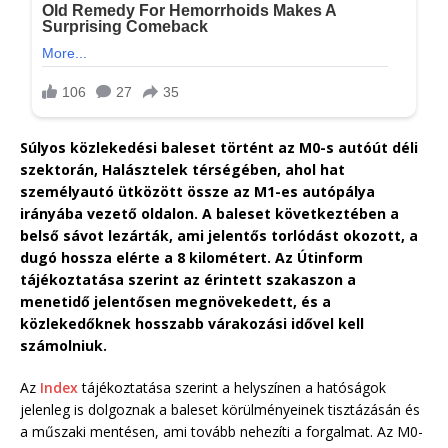
Súlyos közlekedési baleset történt az M0-s autóút déli
szektorán, Halásztelek térségében, ahol hat
személyautó ütközött össze az M1-es autópálya
irányába vezető oldalon. A baleset következtében a
belső sávot lezárták, ami jelentős torlódást okozott, a
dugó hossza elérte a 8 kilométert. Az Útinform
tájékoztatása szerint az érintett szakaszon a
menetidő jelentősen megnövekedett, és a
közlekedőknek hosszabb várakozási idővel kell
számolniuk.
Az
Index
tájékoztatása szerint a helyszínen a hatóságok
jelenleg is dolgoznak a baleset körülményeinek tisztázásán és
a műszaki mentésen, ami tovább nehezíti a forgalmat. Az M0-