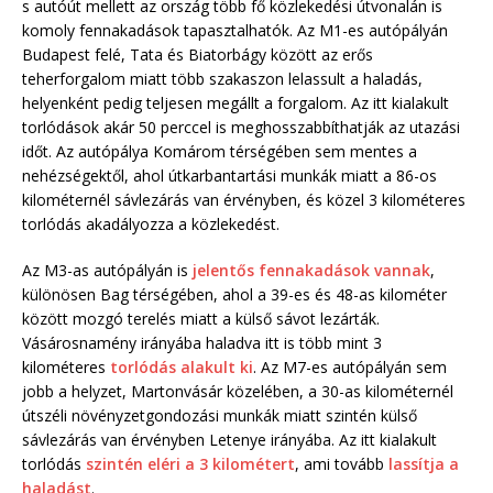
s autóút mellett az ország több fő közlekedési útvonalán is
komoly fennakadások tapasztalhatók. Az M1-es autópályán
Budapest felé, Tata és Biatorbágy között az erős
teherforgalom miatt több szakaszon lelassult a haladás,
helyenként pedig teljesen megállt a forgalom. Az itt kialakult
torlódások akár 50 perccel is meghosszabbíthatják az utazási
időt. Az autópálya Komárom térségében sem mentes a
nehézségektől, ahol útkarbantartási munkák miatt a 86-os
kilométernél sávlezárás van érvényben, és közel 3 kilométeres
torlódás akadályozza a közlekedést.
Az M3-as autópályán is
jelentős fennakadások vannak
,
különösen Bag térségében, ahol a 39-es és 48-as kilométer
között mozgó terelés miatt a külső sávot lezárták.
Vásárosnamény irányába haladva itt is több mint 3
kilométeres
torlódás alakult ki
. Az M7-es autópályán sem
jobb a helyzet, Martonvásár közelében, a 30-as kilométernél
útszéli növényzetgondozási munkák miatt szintén külső
sávlezárás van érvényben Letenye irányába. Az itt kialakult
torlódás
szintén eléri a 3 kilométert
, ami tovább
lassítja a
haladást
.