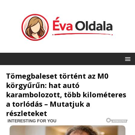
Tömegbaleset történt az M0
körgyűrűn: hat autó
karambolozott, több kilométeres
a torlódás – Mutatjuk a
részleteket