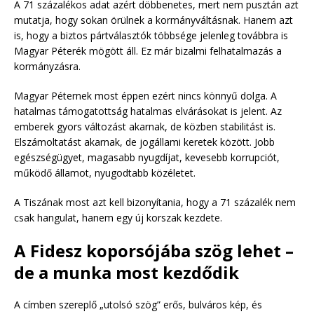
A 71 százalékos adat azért döbbenetes, mert nem pusztán azt
mutatja, hogy sokan örülnek a kormányváltásnak. Hanem azt
is, hogy a biztos pártválasztók többsége jelenleg továbbra is
Magyar Péterék mögött áll. Ez már bizalmi felhatalmazás a
kormányzásra.
Magyar Péternek most éppen ezért nincs könnyű dolga. A
hatalmas támogatottság hatalmas elvárásokat is jelent. Az
emberek gyors változást akarnak, de közben stabilitást is.
Elszámoltatást akarnak, de jogállami keretek között. Jobb
egészségügyet, magasabb nyugdíjat, kevesebb korrupciót,
működő államot, nyugodtabb közéletet.
A Tiszának most azt kell bizonyítania, hogy a 71 százalék nem
csak hangulat, hanem egy új korszak kezdete.
A Fidesz koporsójába szög lehet –
de a munka most kezdődik
A címben szereplő „utolsó szög” erős, bulváros kép, és