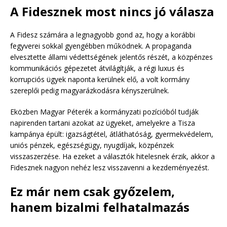
A Fidesznek most nincs jó válasza
A Fidesz számára a legnagyobb gond az, hogy a korábbi
fegyverei sokkal gyengébben működnek. A propaganda
elvesztette állami védettségének jelentős részét, a közpénzes
kommunikációs gépezetet átvilágítják, a régi luxus és
korrupciós ügyek naponta kerülnek elő, a volt kormány
szereplői pedig magyarázkodásra kényszerülnek.
Eközben Magyar Péterék a kormányzati pozícióból tudják
napirenden tartani azokat az ügyeket, amelyekre a Tisza
kampánya épült: igazságtétel, átláthatóság, gyermekvédelem,
uniós pénzek, egészségügy, nyugdíjak, közpénzek
visszaszerzése. Ha ezeket a választók hitelesnek érzik, akkor a
Fidesznek nagyon nehéz lesz visszavenni a kezdeményezést.
Ez már nem csak győzelem,
hanem bizalmi felhatalmazás