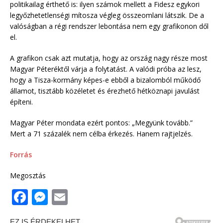
politikailag érthető is: ilyen számok mellett a Fidesz egykori
legyőzhetetlenségi mítosza végleg összeomlani látszik. De a
valóságban a régi rendszer lebontása nem egy grafikonon dől
el.
A grafikon csak azt mutatja, hogy az ország nagy része most
Magyar Péteréktől várja a folytatást. A valódi próba az lesz,
hogy a Tisza-kormány képes-e ebből a bizalomból működő
államot, tisztább közéletet és érezhető hétköznapi javulást
építeni.
Magyar Péter mondata ezért pontos: „Megyünk tovább.”
Mert a 71 százalék nem célba érkezés. Hanem rajtjelzés.
Forrás
Megosztás
F
M
E
a
e
m