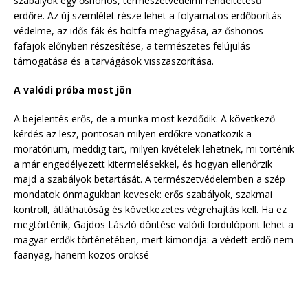
szabályok egy őshonos, természetvédelmi rendeltetésű
erdőre. Az új szemlélet része lehet a folyamatos erdőborítás
védelme, az idős fák és holtfa meghagyása, az őshonos
fafajok előnyben részesítése, a természetes felújulás
támogatása és a tarvágások visszaszorítása.
A valódi próba most jön
A bejelentés erős, de a munka most kezdődik. A következő
kérdés az lesz, pontosan milyen erdőkre vonatkozik a
moratórium, meddig tart, milyen kivételek lehetnek, mi történik
a már engedélyezett kitermelésekkel, és hogyan ellenőrzik
majd a szabályok betartását. A természetvédelemben a szép
mondatok önmagukban kevesek: erős szabályok, szakmai
kontroll, átláthatóság és következetes végrehajtás kell. Ha ez
megtörténik, Gajdos László döntése valódi fordulópont lehet a
magyar erdők történetében, mert kimondja: a védett erdő nem
faanyag, hanem közös öröksé