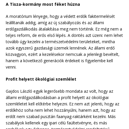
A Tisza-kormány most féket húzna
A moratórium lényege, hogy a védett erdők fakitermelését
leállítanák addig, amíg az új szabályozás és az állami
erdőgazdálkodás átalakítása meg nem történik. Ez még nem a
teljes reform, de erős első lépés. A döntés azt üzeni: nem lehet
tovább úgy kezelni a természetvédelmi területeket, mintha
azok egyszerű gazdasági üzemek lennének. Az állami erdő
közvagyon, ezért a kezelésekor nemcsak a jelenlegi bevételt,
hanem a következő generációk érdekeit is figyelembe kell
venni.
Profit helyett ökológiai szemlélet
Gajdos László egyik legerősebb mondata az volt, hogy az
állami erdőgazdálkodásban a profit helyett az ökológiai
szemléletet kell előtérbe helyezni. Ez nem azt jelenti, hogy az
erdőkhöz soha nem lehet hozzányúlni, hanem azt, hogy az
erdőt nem szabad pusztán faanyag-raktárként kezelni. Más
szabályok kellenek egy ipari célú faültetvényre, és más