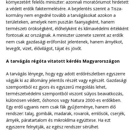
környezetért felelős miniszter: azonnali moratóriumot hirdetett
a védett erdők fakitermelésére. A bejelentés szerint a Tisza-
kormány nem engedné tovább a tarvágásokat azokon a
területeken, amelyek nem pusztán faanyagként, hanem
természeti örökségként, élőhelyként és klímavédelmi értékként
fontosak az országnak. A miniszter üzenete szerint az erdők
nem csak gazdasági erőforrást jelentenek, hanem árnyékot,
levegőt, vizet, élővilágot, tájat és jövőt.
A tarvágás régóta vitatott kérdés Magyarországon
A tarvágás lényege, hogy egy adott erdőrészletben egyszerre
vágják ki az állomány jelentős részét vagy egészét. Gazdasági
szempontból ez gyors és egyszerű megoldás lehet,
természetvédelmi szempontból viszont súlyos beavatkozás,
különösen védett, őshonos vagy Natura 2000-es erdőkben.
Egy erdő ugyanis nem csak fák gyűjteménye, hanem élő
rendszer: talaj, gombák, madarak, rovarok, emlősök, cserjék,
árnyék, páratartalom és mikroklíma együttese. Ha ezt
egyszerre felnyitják, az egész rendszer sérülhet.