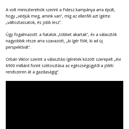
A volt miniszterelnök szerint a Fidesz kampánya arra épült,
hogy „védjük meg, amink van”, míg az ellenfél azt ígérte:
„változtassatok, és jobb lesz”.
Úgy fogalmazott: a fiatalok „többet akartak”, és a választók
nagyobbik része arra szavazott, „ki ígér fölé, ki ad új
perspektívát”.
Orbán Viktor szerint a választási ígéretek között szerepelt „évi
6900 milliárd forint szétosztása az egészségügytől a jóléti
rendszeren át a gazdaságig”.