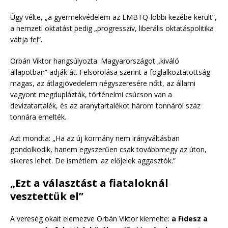
Úgy vélte, „a gyermekvédelem az LMBTQ-lobbi kezébe került”,
a nemzeti oktatást pedig „progresszív, liberális oktatáspolitika
váltja fel”.
Orbán Viktor hangsúlyozta: Magyarországot „kiváló
állapotban” adják át. Felsorolása szerint a foglalkoztatottság
magas, az átlagjövedelem négyszeresére nőtt, az állami
vagyont megduplázták, történelmi csúcson van a
devizatartalék, és az aranytartalékot három tonnáról száz
tonnára emelték.
Azt mondta: „Ha az új kormány nem irányváltásban
gondolkodik, hanem egyszerűen csak továbbmegy az úton,
sikeres lehet. De ismétlem: az előjelek aggasztók.”
„Ezt a választást a fiataloknál
vesztettük el”
A vereség okait elemezve Orbán Viktor kiemelte:
a Fidesz a