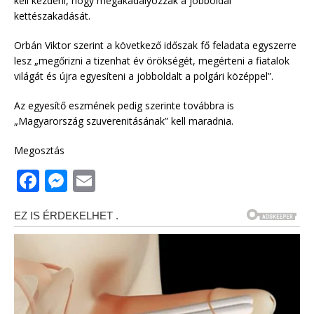
kell kezdeni, hogy megakadályozzák a jobboldal
kettészakadását.
Orbán Viktor szerint a következő időszak fő feladata egyszerre
lesz „megőrizni a tizenhat év örökségét, megérteni a fiatalok
világát és újra egyesíteni a jobboldalt a polgári középpel”.
Az egyesítő eszmének pedig szerinte továbbra is
„Magyarország szuverenitásának” kell maradnia.
Megosztás
F
M
E
a
e
m
c
ss
ai
e
e
l
b
n
o
g