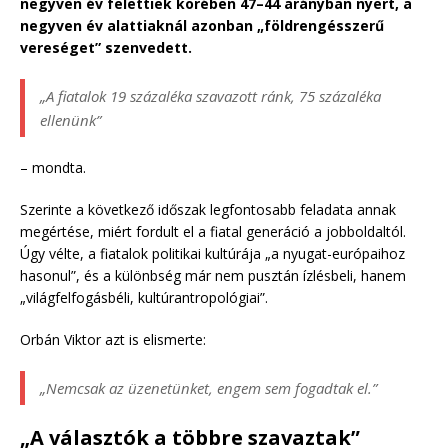
negyven év felettiek körében 47–44 arányban nyert, a
negyven év alattiaknál azonban „földrengésszerű
vereséget” szenvedett.
„A fiatalok 19 százaléka szavazott ránk, 75 százaléka
ellenünk”
– mondta.
Szerinte a következő időszak legfontosabb feladata annak
megértése, miért fordult el a fiatal generáció a jobboldaltól.
Úgy vélte, a fiatalok politikai kultúrája „a nyugat-európaihoz
hasonul”, és a különbség már nem pusztán ízlésbeli, hanem
„világfelfogásbéli, kultúrantropológiai”.
Orbán Viktor azt is elismerte:
„Nemcsak az üzenetünket, engem sem fogadtak el.”
„A választók a többre szavaztak”