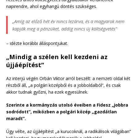
napirendre, ahol egyhangú döntés szükséges.
„Amíg az előző hét év nincs lezárva, és a magyarok nem
kapják meg a pénzüket, addig nincs új költségvetés”
– idézte korábbi álláspontjukat.
„Mindig a szélen kell kezdeni az
újjáépítést”
Az interjú végén Orbán Viktor arról beszélt: a nemzeti oldal két
részből áll, „a polgári középből és a jobboldalból”, és csak
akkor tudnak győzni, ha ezek egyesülnek.
Szerinte a kormányzás utolsó éveiben a Fidesz „jobbra
sodródott”, miközben a polgári közép „gazdátlan
maradt”.
Úgy vélte, az újjáépítést „a kurucoknál, a radikálisok világában”