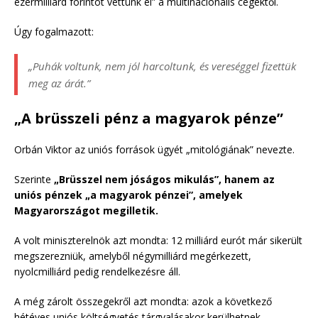
ezermilliárd forintot vettünk el” a multinacionális cégektől.
Úgy fogalmazott:
„Puhák voltunk, nem jól harcoltunk, és vereséggel fizettük
meg az árát.”
„A brüsszeli pénz a magyarok pénze”
Orbán Viktor az uniós források ügyét „mitológiának” nevezte.
Szerinte
„Brüsszel nem jóságos mikulás”, hanem az
uniós pénzek „a magyarok pénzei”, amelyek
Magyarországot megilletik.
A volt miniszterelnök azt mondta: 12 milliárd eurót már sikerült
megszerezniük, amelyből négymilliárd megérkezett,
nyolcmilliárd pedig rendelkezésre áll.
A még zárolt összegekről azt mondta: azok a következő
hétéves uniós költségvetés tárgyalásakor kerülhetnek