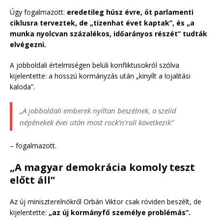
Úgy fogalmazott:
eredetileg húsz évre, öt parlamenti
ciklusra terveztek, de „tizenhat évet kaptak”, és „a
munka nyolcvan százalékos, időarányos részét” tudták
elvégezni.
A jobboldali értelmiségen belüli konfliktusokról szólva
kijelentette: a hosszú kormányzás után „kinyílt a lojalitási
kaloda”.
„A jobboldali emberek nyíltan beszélnek, a szelíd
népénekek évei után most rock’n’roll következik”
– fogalmazott.
„A magyar demokrácia komoly teszt
előtt áll”
Az új miniszterelnökről Orbán Viktor csak röviden beszélt, de
kijelentette:
„az új kormányfő személye problémás”.