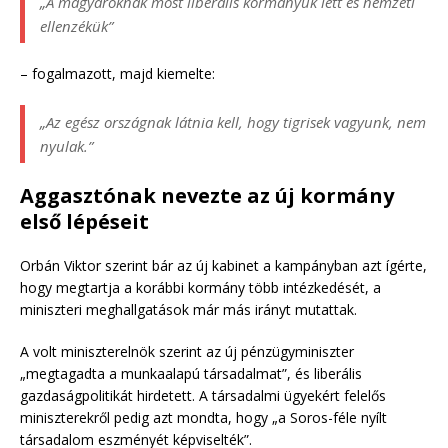
„A magyaroknak most liberális kormányuk lett és nemzeti
ellenzékük”
– fogalmazott, majd kiemelte:
„Az egész országnak látnia kell, hogy tigrisek vagyunk, nem
nyulak.”
Aggasztónak nevezte az új kormány
első lépéseit
Orbán Viktor szerint bár az új kabinet a kampányban azt ígérte,
hogy megtartja a korábbi kormány több intézkedését, a
miniszteri meghallgatások már más irányt mutattak.
A volt miniszterelnök szerint az új pénzügyminiszter
„megtagadta a munkaalapú társadalmat”, és liberális
gazdaságpolitikát hirdetett. A társadalmi ügyekért felelős
miniszterekről pedig azt mondta, hogy „a Soros-féle nyílt
társadalom eszményét képviselték”.