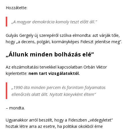
Hozzátette:
„A magyar demokrácia komoly teszt előtt áll.”
Gulyás Gergely új szerepéről szólva elmondta: azt várják tőle,
hogy „a decens, polgári, kormányképes Fideszt jelenítse meg”.
„Állunk minden bolházás elé”
Az elszámoltatási tervekkel kapcsolatban Orbán Viktor
kijelentette:
nem tart vizsgálatoktól.
„1990 óta minden percem és forintom folyamatos
ellenőrzés alatt állt. Nyitott könyvként éltem”
– mondta.
Ugyanakkor arról beszélt, hogy a Fideszben „védegyletet”
hoztak létre arra az esetre, ha politikai okokból érne