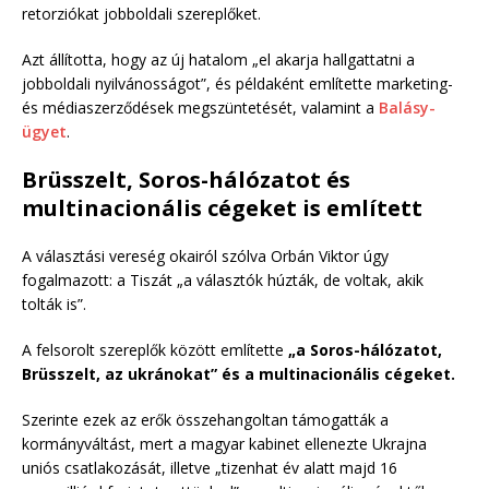
retorziókat jobboldali szereplőket.
Azt állította, hogy az új hatalom „el akarja hallgattatni a
jobboldali nyilvánosságot”, és példaként említette marketing-
és médiaszerződések megszüntetését, valamint a
Balásy-
ügyet
.
Brüsszelt, Soros-hálózatot és
multinacionális cégeket is említett
A választási vereség okairól szólva Orbán Viktor úgy
fogalmazott: a Tiszát „a választók húzták, de voltak, akik
tolták is”.
A felsorolt szereplők között említette
„a Soros-hálózatot,
Brüsszelt, az ukránokat” és a multinacionális cégeket.
Szerinte ezek az erők összehangoltan támogatták a
kormányváltást, mert a magyar kabinet ellenezte Ukrajna
uniós csatlakozását, illetve „tizenhat év alatt majd 16