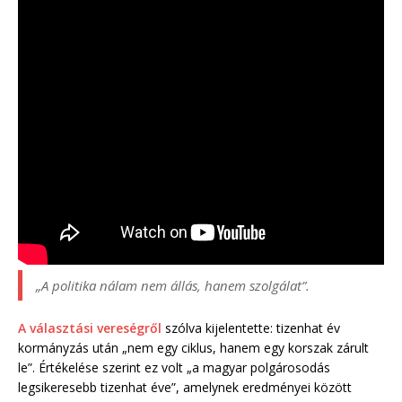
„A politika nálam nem állás, hanem szolgálat”.
A választási vereségről
szólva kijelentette: tizenhat év
kormányzás után „nem egy ciklus, hanem egy korszak zárult
le”. Értékelése szerint ez volt „a magyar polgárosodás
legsikeresebb tizenhat éve”, amelynek eredményei között