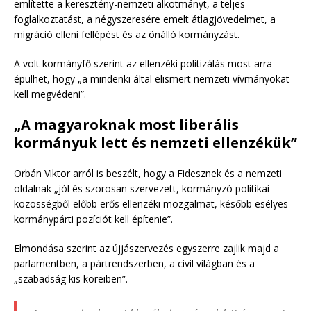
említette a keresztény-nemzeti alkotmányt, a teljes
foglalkoztatást, a négyszeresére emelt átlagjövedelmet, a
migráció elleni fellépést és az önálló kormányzást.
A volt kormányfő szerint az ellenzéki politizálás most arra
épülhet, hogy „a mindenki által elismert nemzeti vívmányokat
kell megvédeni”.
„A magyaroknak most liberális
kormányuk lett és nemzeti ellenzékük”
Orbán Viktor arról is beszélt, hogy a Fidesznek és a nemzeti
oldalnak „jól és szorosan szervezett, kormányzó politikai
közösségből előbb erős ellenzéki mozgalmat, később esélyes
kormánypárti pozíciót kell építenie”.
Elmondása szerint az újjászervezés egyszerre zajlik majd a
parlamentben, a pártrendszerben, a civil világban és a
„szabadság kis köreiben”.