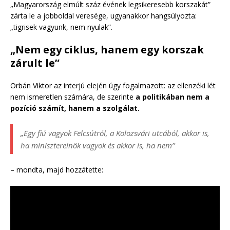
„Magyarország elmúlt száz évének legsikeresebb korszakát”
zárta le a jobboldal veresége, ugyanakkor hangsúlyozta:
„tigrisek vagyunk, nem nyulak”.
„Nem egy ciklus, hanem egy korszak
zárult le”
Orbán Viktor az interjú elején úgy fogalmazott: az ellenzéki lét
nem ismeretlen számára, de szerinte
a politikában nem a
pozíció számít, hanem a szolgálat.
„Egy fiú vagyok Felcsútról, a Kolozsvári utcából, akkor is,
ha miniszterelnök vagyok és akkor is, ha nem”
– mondta, majd hozzátette: