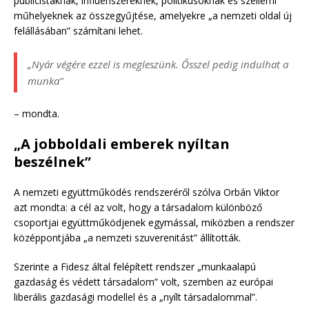
publicistáknak, influenszereknek, politikusoknak és szellemi
műhelyeknek az összegyűjtése, amelyekre „a nemzeti oldal új
felállásában” számítani lehet.
„Nyár végére ezzel is megleszünk. Ősszel pedig indulhat a
munka”
– mondta.
„A jobboldali emberek nyíltan
beszélnek”
A nemzeti együttműködés rendszeréről szólva Orbán Viktor
azt mondta: a cél az volt, hogy a társadalom különböző
csoportjai együttműködjenek egymással, miközben a rendszer
középpontjába „a nemzeti szuverenitást” állították.
Szerinte a Fidesz által felépített rendszer „munkaalapú
gazdaság és védett társadalom” volt, szemben az európai
liberális gazdasági modellel és a „nyílt társadalommal”.