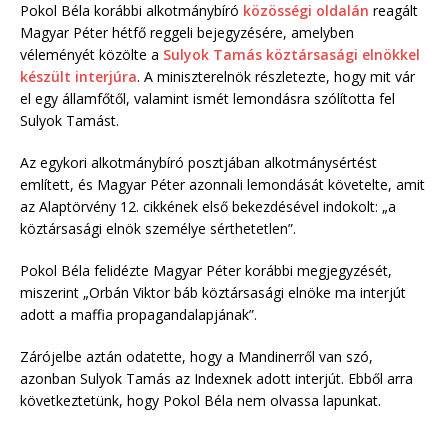
Pokol Béla korábbi alkotmánybíró
közösségi oldalán
reagált
Magyar Péter hétfő reggeli bejegyzésére, amelyben
véleményét közölte a
Sulyok Tamás köztársasági elnökkel
készült interjúra
. A miniszterelnök részletezte, hogy mit vár
el egy államfőtől, valamint ismét lemondásra szólította fel
Sulyok Tamást.
Az egykori alkotmánybíró posztjában alkotmánysértést
említett, és Magyar Péter azonnali lemondását követelte, amit
az Alaptörvény 12. cikkének első bekezdésével indokolt: „a
köztársasági elnök személye sérthetetlen”.
Pokol Béla felidézte Magyar Péter korábbi megjegyzését,
miszerint „Orbán Viktor báb köztársasági elnöke ma interjút
adott a maffia propagandalapjának”.
Zárójelbe aztán odatette, hogy a Mandinerről van szó,
azonban Sulyok Tamás az Indexnek adott interjút. Ebből arra
következtetünk, hogy Pokol Béla nem olvassa lapunkat.