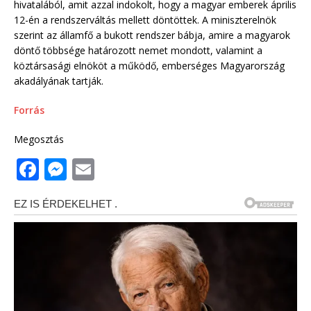
hivatalából, amit azzal indokolt, hogy a magyar emberek április
12-én a rendszerváltás mellett döntöttek. A miniszterelnök
szerint az államfő a bukott rendszer bábja, amire a magyarok
döntő többsége határozott nemet mondott, valamint a
köztársasági elnököt a működő, emberséges Magyarország
akadályának tartják.
Forrás
Megosztás
F
M
E
a
e
m
c
ss
ai
e
e
l
b
n
o
g
o
e