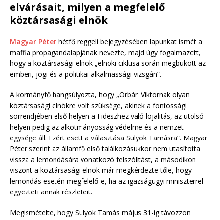
elvárásait, milyen a megfelelő
köztársasági elnök
Magyar Péter
hétfő reggeli bejegyzésében lapunkat ismét a
maffia propagandalapjának nevezte, majd úgy fogalmazott,
hogy a köztársasági elnök „elnöki ciklusa során megbukott az
emberi, jogi és a politikai alkalmassági vizsgán”.
A kormányfő hangsúlyozta, hogy „Orbán Viktornak olyan
köztársasági elnökre volt szüksége, akinek a fontossági
sorrendjében első helyen a Fideszhez való lojalitás, az utolsó
helyen pedig az alkotmányosság védelme és a nemzet
egysége áll. Ezért esett a választása Sulyok Tamásra”. Magyar
Péter szerint az államfő első találkozásukkor nem utasította
vissza a lemondására vonatkozó felszólítást, a másodikon
viszont a köztársasági elnök már megkérdezte tőle, hogy
lemondás esetén megfelelő-e, ha az igazságügyi miniszterrel
egyezteti annak részleteit.
Megismételte, hogy Sulyok Tamás május 31-ig távozzon