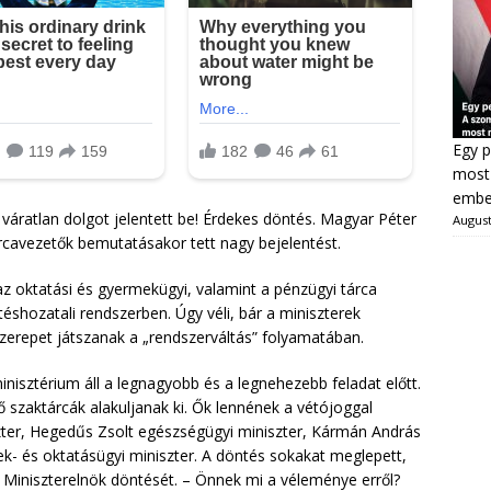
Egy p
most 
ember
 váratlan dolgot jelentett be! Érdekes döntés. Magyar Péter
August
rcavezetők bemutatásakor tett nagy bejelentést.
az oktatási és gyermekügyi, valamint a pénzügyi tárca
shozatali rendszerben. Úgy véli, bár a miniszterek
zerepet játszanak a „rendszerváltás” folyamatában.
inisztérium áll a legnagyobb és a legnehezebb feladat előtt.
ő szaktárcák alakuljanak ki. Ők lennének a vétójoggal
zter, Hegedűs Zsolt egészségügyi miniszter, Kármán András
ek- és oktatásügyi miniszter. A döntés sokakat meglepett,
 Miniszterelnök döntését. – Önnek mi a véleménye erről?