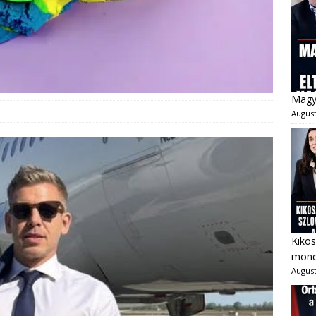
Magya
August
Kikos
mondo
August