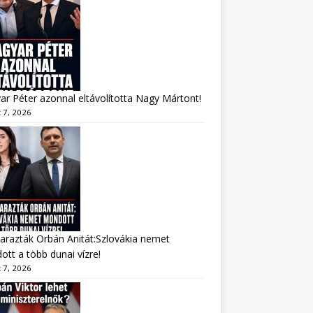
r Péter azonnal eltávolította Nagy Mártont!
 7, 2026
arazták Orbán Anitát:Szlovákia nemet
tt a több dunai vízre!
 7, 2026