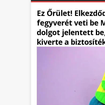
Ez Őrület! Elkezdő
fegyverét veti be 
dolgot jelentett b
kiverte a biztosíté