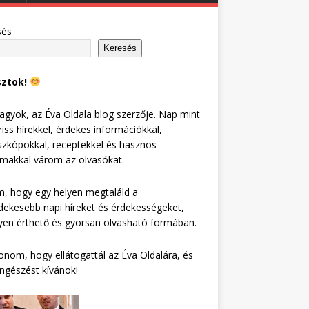
sés
Keresés
sztok!
agyok, az Éva Oldala blog szerzője. Nap mint
riss hírekkel, érdekes információkkal,
zkópokkal, receptekkel és hasznos
lmakkal várom az olvasókat.
, hogy egy helyen megtaláld a
dekesebb napi híreket és érdekességeket,
en érthető és gyorsan olvasható formában.
nöm, hogy ellátogattál az Éva Oldalára, és
ngészést kívánok!