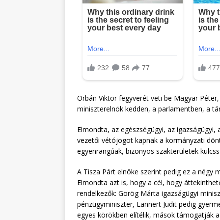
Orbán Viktor fegyverét veti be Magyar Péter,
miniszterelnök kedden, a parlamentben, a tá
Elmondta, az egészségügyi, az igazságügyi, 
vezetői vétójogot kapnak a kormányzati dönté
egyenrangúak, bizonyos szakterületek kulcss
A Tisza Párt elnöke szerint pedig ez a négy m
Elmondta azt is, hogy a cél, hogy áttekinthet
rendelkezők: Görög Márta igazságügyi minis
pénzügyminiszter, Lannert Judit pedig gyerm
egyes körökben elítélik, mások támogatják a