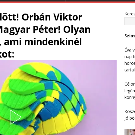
dött! Orbán Viktor
Kere
Magyar Péter! Olyan
Szia
e, ami mindenkinél
Éva v
kot:
nap f
horos
tarta
Célom
legér
könny
Köszö
jó bö