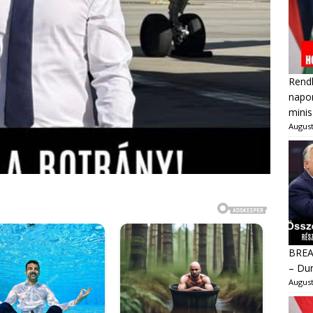
Rendk
napon
minis
August
BREAK
– Dur
August