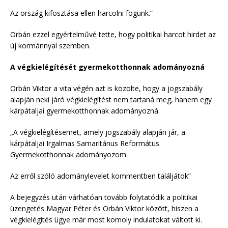
Az ország kifosztása ellen harcolni fogunk.”
Orbán ezzel egyértelművé tette, hogy politikai harcot hirdet az
új kormánnyal szemben.
A végkielégítését gyermekotthonnak adományozná
Orbán Viktor a vita végén azt is közölte, hogy a jogszabály
alapján neki járó végkielégítést nem tartaná meg, hanem egy
kárpátaljai gyermekotthonnak adományozná.
„A végkielégítésemet, amely jogszabály alapján jár, a
kárpátaljai Irgalmas Samaritánus Református
Gyermekotthonnak adományozom.
Az erről szóló adománylevelet kommentben találjátok”
A bejegyzés után várhatóan tovább folytatódik a politikai
üzengetés Magyar Péter és Orbán Viktor között, hiszen a
végkielégítés ügye már most komoly indulatokat váltott ki.