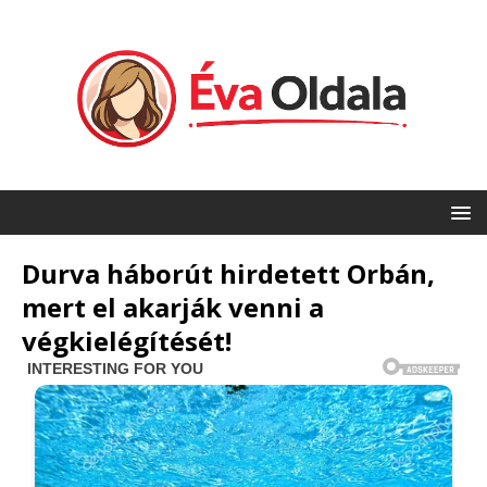
Durva háborút hirdetett Orbán,
mert el akarják venni a
végkielégítését!