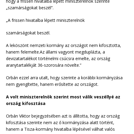
hogy a frissen hivatalba lépett miniszterelnök szerinte
„szamárságokat beszél”.
„A frissen hivatalba lépett miniszterelnök
szamárságokat beszél.
A leköszönt nemzeti kormány az országot nem kifosztotta,
hanem felemelte.Az állami vagyont megduplázta, a
devizatartalékot történelmi csúcsra emelte, az ország
aranytartalékját 36-szorosára növelte.”
Orbán ezzel arra utalt, hogy szerinte a korábbi kormányzása
nem gyengítette, hanem erősítette az országot.
A volt miniszterelnök szerint most válik veszéllyé az
ország kifosztása
Orbán Viktor bejegyzésében azt is állította, hogy az ország
kifosztása szerinte nem az ő kormányzása alatt történt,
hanem a Tisza-kormány hivatalba lépésével válhat valós