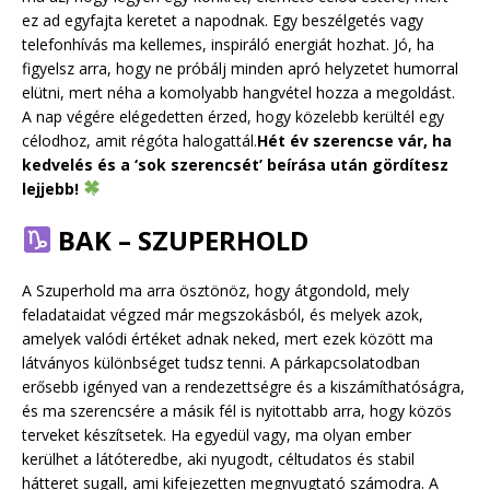
ez ad egyfajta keretet a napodnak. Egy beszélgetés vagy
telefonhívás ma kellemes, inspiráló energiát hozhat. Jó, ha
figyelsz arra, hogy ne próbálj minden apró helyzetet humorral
elütni, mert néha a komolyabb hangvétel hozza a megoldást.
A nap végére elégedetten érzed, hogy közelebb kerültél egy
célodhoz, amit régóta halogattál.
Hét év szerencse vár, ha
kedvelés és a ‘sok szerencsét’ beírása után gördítesz
lejjebb!
BAK – SZUPERHOLD
A Szuperhold ma arra ösztönöz, hogy átgondold, mely
feladataidat végzed már megszokásból, és melyek azok,
amelyek valódi értéket adnak neked, mert ezek között ma
látványos különbséget tudsz tenni. A párkapcsolatodban
erősebb igényed van a rendezettségre és a kiszámíthatóságra,
és ma szerencsére a másik fél is nyitottabb arra, hogy közös
terveket készítsetek. Ha egyedül vagy, ma olyan ember
kerülhet a látóteredbe, aki nyugodt, céltudatos és stabil
hátteret sugall, ami kifejezetten megnyugtató számodra. A