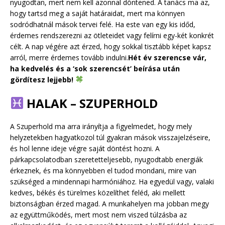
nyugodtan, mert nem kell azonnal döntened. A tanács ma az,
hogy tartsd meg a saját határaidat, mert ma könnyen
sodródhatnál mások tervei felé. Ha este van egy kis időd,
érdemes rendszerezni az ötleteidet vagy felírni egy-két konkrét
célt. A nap végére azt érzed, hogy sokkal tisztább képet kapsz
arról, merre érdemes tovább indulni.
Hét év szerencse vár,
ha kedvelés és a ‘sok szerencsét’ beírása után
gördítesz lejjebb!
HALAK – SZUPERHOLD
A Szuperhold ma arra irányítja a figyelmedet, hogy mely
helyzetekben hagyatkozol túl gyakran mások visszajelzéseire,
és hol lenne ideje végre saját döntést hozni. A
párkapcsolatodban szeretetteljesebb, nyugodtabb energiák
érkeznek, és ma könnyebben el tudod mondani, mire van
szükséged a mindennapi harmóniához. Ha egyedül vagy, valaki
kedves, békés és türelmes közelíthet feléd, aki mellett
biztonságban érzed magad. A munkahelyen ma jobban megy
az együttműködés, mert most nem viszed túlzásba az