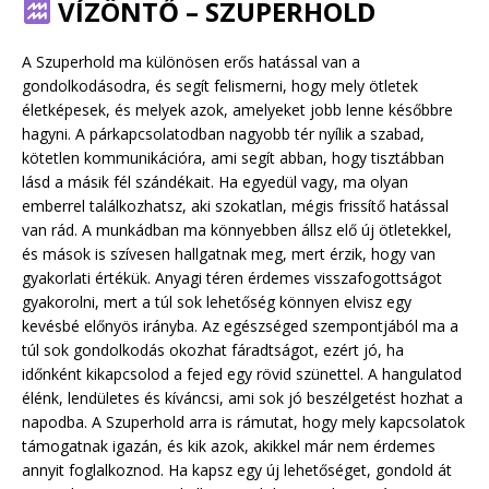
VÍZÖNTŐ – SZUPERHOLD
A Szuperhold ma különösen erős hatással van a
gondolkodásodra, és segít felismerni, hogy mely ötletek
életképesek, és melyek azok, amelyeket jobb lenne későbbre
hagyni. A párkapcsolatodban nagyobb tér nyílik a szabad,
kötetlen kommunikációra, ami segít abban, hogy tisztábban
lásd a másik fél szándékait. Ha egyedül vagy, ma olyan
emberrel találkozhatsz, aki szokatlan, mégis frissítő hatással
van rád. A munkádban ma könnyebben állsz elő új ötletekkel,
és mások is szívesen hallgatnak meg, mert érzik, hogy van
gyakorlati értékük. Anyagi téren érdemes visszafogottságot
gyakorolni, mert a túl sok lehetőség könnyen elvisz egy
kevésbé előnyös irányba. Az egészséged szempontjából ma a
túl sok gondolkodás okozhat fáradtságot, ezért jó, ha
időnként kikapcsolod a fejed egy rövid szünettel. A hangulatod
élénk, lendületes és kíváncsi, ami sok jó beszélgetést hozhat a
napodba. A Szuperhold arra is rámutat, hogy mely kapcsolatok
támogatnak igazán, és kik azok, akikkel már nem érdemes
annyit foglalkoznod. Ha kapsz egy új lehetőséget, gondold át