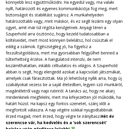
könnyebb lesz együttműködni. Ha egyedül vagy, ma valaki
nyílt, határozott és egyenes kommunikációja fog meg, mert
biztonságot és stabilitást sugároz. A munkahelyeden
határozottabb vagy, mint máskor, és ez segít lezárni egy olyan
ügyet, amit már túl régóta kerülgetnek. Anyagi téren a
Szuperhold arra ösztönöz, hogy kezeld tudatosabban a
költéseidet, mert most könnyen belelátsz, hol csúsztak el
eddig a számok. Egészségileg jó, ha figyelsz a
feszültségoldásra, mert ma gyorsabban felgyűlhet benned a
túlterheltség érzése. A hangulatod intenzív, de nem
kiszámíthatatlan, inkább céltudatos és világos. A Szuperhold
abban is segít, hogy elengedd azokat a kapcsolati játszmákat,
amelyek csak fárasztottak. Ma jó lehetőség nyílik arra, hogy új
szabályokat vezess be a saját életedben, legyen szó munkáról,
magánéletről vagy napi rutinról. A tanács az, hogy ne akarj
mindenkinek megfelelni, mert ma kifejezetten jól működik, ha
határt húzol. Ha kapsz egy fontos üzenetet, szánj időt a
megfontolt válaszra. A nap végére sokkal nyugodtabbnak
érzed magad, mert érzed, hogy végre te irányítasz.
Hét év
szerencse vár, ha kedvelés és a ‘sok szerencsét’
beírása után gördítesz lejjebb!