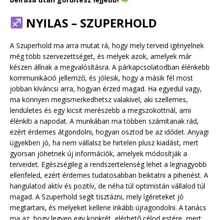
NYILAS – SZUPERHOLD
A Szuperhold ma arra mutat rá, hogy mely terveid igényelnek
még több szervezettséget, és melyek azok, amelyek már
készen állnak a megvalósításra. A párkapcsolatodban élénkebb
kommunikáció jellemző, és jólesik, hogy a másik fél most
jobban kíváncsi arra, hogyan érzed magad. Ha egyedül vagy,
ma könnyen megismerkedhetsz valakivel, aki szellemes,
lendületes és egy kicsit merészebb a megszokottnál, ami
élénkíti a napodat. A munkában ma többen számítanak rád,
ezért érdemes átgondolni, hogyan osztod be az idődet. Anyagi
ügyekben jó, ha nem vállalsz be hirtelen plusz kiadást, mert
gyorsan jöhetnek új információk, amelyek módosítják a
terveidet. Egészségileg a rendszertelenség lehet a legnagyobb
ellenfeled, ezért érdemes tudatosabban beiktatni a pihenést. A
hangulatod aktív és pozitív, de néha túl optimistán vállalod túl
magad. A Szuperhold segít tisztázni, mely ígéreteket jó
megtartani, és melyeket kellene inkább újragondolni. A tanács
ma az, hogy legyen egy konkrét, elérhető célod estére, mert