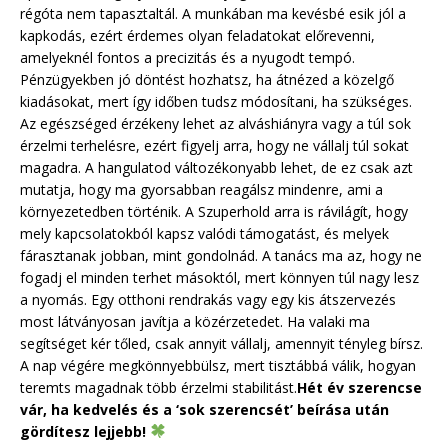
régóta nem tapasztaltál. A munkában ma kevésbé esik jól a
kapkodás, ezért érdemes olyan feladatokat előrevenni,
amelyeknél fontos a precizitás és a nyugodt tempó.
Pénzügyekben jó döntést hozhatsz, ha átnézed a közelgő
kiadásokat, mert így időben tudsz módosítani, ha szükséges.
Az egészséged érzékeny lehet az alváshiányra vagy a túl sok
érzelmi terhelésre, ezért figyelj arra, hogy ne vállalj túl sokat
magadra. A hangulatod változékonyabb lehet, de ez csak azt
mutatja, hogy ma gyorsabban reagálsz mindenre, ami a
környezetedben történik. A Szuperhold arra is rávilágít, hogy
mely kapcsolatokból kapsz valódi támogatást, és melyek
fárasztanak jobban, mint gondolnád. A tanács ma az, hogy ne
fogadj el minden terhet másoktól, mert könnyen túl nagy lesz
a nyomás. Egy otthoni rendrakás vagy egy kis átszervezés
most látványosan javítja a közérzetedet. Ha valaki ma
segítséget kér tőled, csak annyit vállalj, amennyit tényleg bírsz.
A nap végére megkönnyebbülsz, mert tisztábbá válik, hogyan
teremts magadnak több érzelmi stabilitást.
Hét év szerencse
vár, ha kedvelés és a ‘sok szerencsét’ beírása után
gördítesz lejjebb!