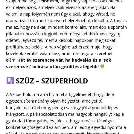
Szuperhold segít felismerni, hogy mely kapcsolatok építenek,
és melyek azok, amelyek csak elveszik az energiádat. Ha
valami a nap folyamán nem úgy alakul, ahogy vártad, ne
dramatizáld túl, mert könnyen helyrehozható később. A tanács
ma az, hogy ne akarj mindent kontrollálni, mert épp a spontán
pillanatok hozzák a legjobb eredményeket. Ha kapsz egy új
ötletet, jegyezd fel, mert a későbbi napokban még sokat
profitálhatsz belőle. A nap végére azt érzed majd, hogy
közelebb kerültél valamihez, amit már régóta szeretnél
elérni.
Hét év szerencse vár, ha kedvelés és a ‘sok
szerencsét’ beírása után gördítesz lejjebb!
SZŰZ – SZUPERHOLD
A Szuperhold ma arra hívja fel a figyelmedet, hogy ideje
egyszerűsíteni néhány olyan helyzetet, amelyet túl
bonyolultnak éltél meg, pedig csak egy jól átgondolt lépés
hiányzott. A párkapcsolatodban ma nagyobb hangsúlyt kap a
gyakorlati támogatás, és jólesik, hogy a másik fél végre
konkrét segítséget ad valamiben, ami eddig egyedül nyomta a
vállad. Ha egyedül vagy, ma egy nyugodt, kiegyensúlyozott