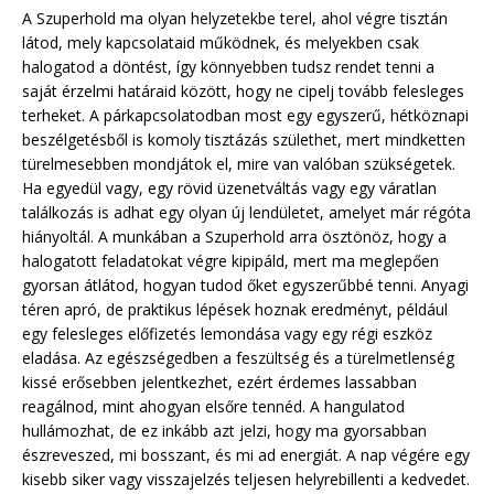
A Szuperhold ma olyan helyzetekbe terel, ahol végre tisztán
látod, mely kapcsolataid működnek, és melyekben csak
halogatod a döntést, így könnyebben tudsz rendet tenni a
saját érzelmi határaid között, hogy ne cipelj tovább felesleges
terheket. A párkapcsolatodban most egy egyszerű, hétköznapi
beszélgetésből is komoly tisztázás születhet, mert mindketten
türelmesebben mondjátok el, mire van valóban szükségetek.
Ha egyedül vagy, egy rövid üzenetváltás vagy egy váratlan
találkozás is adhat egy olyan új lendületet, amelyet már régóta
hiányoltál. A munkában a Szuperhold arra ösztönöz, hogy a
halogatott feladatokat végre kipipáld, mert ma meglepően
gyorsan átlátod, hogyan tudod őket egyszerűbbé tenni. Anyagi
téren apró, de praktikus lépések hoznak eredményt, például
egy felesleges előfizetés lemondása vagy egy régi eszköz
eladása. Az egészségedben a feszültség és a türelmetlenség
kissé erősebben jelentkezhet, ezért érdemes lassabban
reagálnod, mint ahogyan elsőre tennéd. A hangulatod
hullámozhat, de ez inkább azt jelzi, hogy ma gyorsabban
észreveszed, mi bosszant, és mi ad energiát. A nap végére egy
kisebb siker vagy visszajelzés teljesen helyrebillenti a kedvedet.