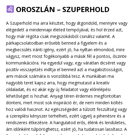
OROSZLÁN – SZUPERHOLD
A Szuperhold ma arra késztet, hogy átgondold, mennyire vagy
elégedett a mindennapi életed tempójával, és hol érzed azt,
hogy már régóta csak megszokásból csinálsz valamit. A
párkapcsolatodban erősebb benned a figyelem és a
megbecsülés iránti igény, ezért jó, ha nyíltan elmondod, mire
vágysz, mert most fogékonyabb a másik fél a pontos, őszinte
kommunikációra. Ha egyedül vagy, egy váratlan dicséret vagy
pozitív visszajelzés indítja el benned azt a magabiztosságot,
ami mások számára is vonzóbbá tesz. A munkában ma
nagyobb teret kapsz arra, hogy megmutasd a kreatív
oldaladat, és ez akár egy új feladatot vagy előrelépési
lehetőséget is hozhat. Anyagi téren érdemes megfontoltan
dönteni, mert most sok inspiráció ér, de nem minden költés
hoz valódi hasznot. Az egészségedet a túlzott feszültség vagy
a szereplési kényszer terhelheti, ezért ügyelj a pihenésre és a
rendszeres étkezésre. A hangulatod erős, élénk és lendületes,
ám időnként túlpöröghetsz, ezért jó, ha tudatosan lassítasz. A