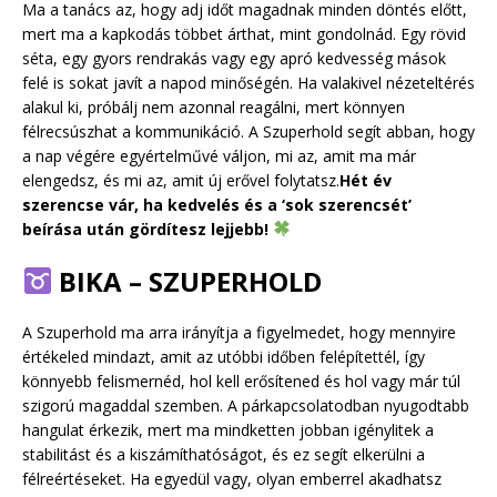
Ma a tanács az, hogy adj időt magadnak minden döntés előtt,
mert ma a kapkodás többet árthat, mint gondolnád. Egy rövid
séta, egy gyors rendrakás vagy egy apró kedvesség mások
felé is sokat javít a napod minőségén. Ha valakivel nézeteltérés
alakul ki, próbálj nem azonnal reagálni, mert könnyen
félrecsúszhat a kommunikáció. A Szuperhold segít abban, hogy
a nap végére egyértelművé váljon, mi az, amit ma már
elengedsz, és mi az, amit új erővel folytatsz.
Hét év
szerencse vár, ha kedvelés és a ‘sok szerencsét’
beírása után gördítesz lejjebb!
BIKA – SZUPERHOLD
A Szuperhold ma arra irányítja a figyelmedet, hogy mennyire
értékeled mindazt, amit az utóbbi időben felépítettél, így
könnyebb felismernéd, hol kell erősítened és hol vagy már túl
szigorú magaddal szemben. A párkapcsolatodban nyugodtabb
hangulat érkezik, mert ma mindketten jobban igénylitek a
stabilitást és a kiszámíthatóságot, és ez segít elkerülni a
félreértéseket. Ha egyedül vagy, olyan emberrel akadhatsz