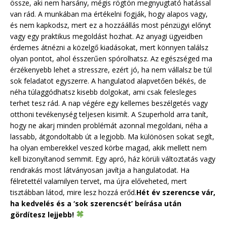
össze, aki nem harsány, mégis rögtön megnyugtató hatással
van rád. A munkában ma értékelni fogják, hogy alapos vagy,
és nem kapkodsz, mert ez a hozzáállás most pénzügyi előnyt
vagy egy praktikus megoldást hozhat. Az anyagi ügyeidben
érdemes átnézni a közelgő kiadásokat, mert könnyen találsz
olyan pontot, ahol ésszerűen spórolhatsz. Az egészséged ma
érzékenyebb lehet a stresszre, ezért jó, ha nem vállalsz be túl
sok feladatot egyszerre. A hangulatod alapvetően békés, de
néha túlaggódhatsz kisebb dolgokat, ami csak felesleges
terhet tesz rád. A nap végére egy kellemes beszélgetés vagy
otthoni tevékenység teljesen kisimít. A Szuperhold arra tanít,
hogy ne akarj minden problémát azonnal megoldani, néha a
lassabb, átgondoltabb út a legjobb. Ma különösen sokat segít,
ha olyan emberekkel veszed körbe magad, akik mellett nem
kell bizonyítanod semmit. Egy apró, ház körüli változtatás vagy
rendrakás most látványosan javítja a hangulatodat. Ha
félretettél valamilyen tervet, ma újra előveheted, mert
tisztábban látod, mire lesz hozzá erőd.
Hét év szerencse vár,
ha kedvelés és a ‘sok szerencsét’ beírása után
gördítesz lejjebb!