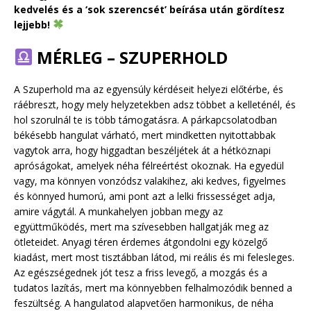
kedvelés és a ‘sok szerencsét’ beírása után gördítesz
lejjebb!
MÉRLEG – SZUPERHOLD
A Szuperhold ma az egyensúly kérdéseit helyezi előtérbe, és
ráébreszt, hogy mely helyzetekben adsz többet a kelleténél, és
hol szorulnál te is több támogatásra. A párkapcsolatodban
békésebb hangulat várható, mert mindketten nyitottabbak
vagytok arra, hogy higgadtan beszéljétek át a hétköznapi
apróságokat, amelyek néha félreértést okoznak. Ha egyedül
vagy, ma könnyen vonzódsz valakihez, aki kedves, figyelmes
és könnyed humorú, ami pont azt a lelki frissességet adja,
amire vágytál. A munkahelyen jobban megy az
együttműködés, mert ma szívesebben hallgatják meg az
ötleteidet. Anyagi téren érdemes átgondolni egy közelgő
kiadást, mert most tisztábban látod, mi reális és mi felesleges.
Az egészségednek jót tesz a friss levegő, a mozgás és a
tudatos lazítás, mert ma könnyebben felhalmozódik benned a
feszültség. A hangulatod alapvetően harmonikus, de néha