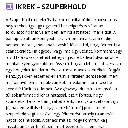
IKREK – SZUPERHOLD
A Szuperhold ma felerősíti a kommunikációddal kapcsolatos
helyzeteket, így egy egyszerű beszélgetés is váratlan
fordulatot hozhat valamiben, amiről azt hitted, már eldőlt. A
párkapcsolatban könnyebb lesz kimondani azt, ami eddig
benned maradt, mert ma kevésbé félsz attól, hogy félreértik a
szándékaidat. Ha egyedül vagy, ma egy üzenet, komment vagy
rövid találkozás is elindíthat egy új ismerkedési folyamatot. A
munkahelyen gyorsabban jössz rá, hogyan lehetne átszervezni
egy bonyolult feladatot, és ezt most mások is értékelni fogják.
Pénzügyekben érdemes elkerülni a hirtelen döntéseket, mert
ma könnyű lenne impulzívan költeni valamire, ami később
kevésbé tűnik jó ötletnek. Az egészségedre a kapkodás és a
túl sok információ lehet hatással, ezért fontos, hogy
szüneteket tarts. A hangulatod élénk, de olykor szétszórt, így
jó, ha nem vállalsz be egyszerre három új projektet. A
Szuperhold segít tisztázni egy félreértést, amely talán már
napok óta húzódik. A tanács ma az, hogy kommunikálj
lassabban és érthetőbben, mert ezzel időt és energiát