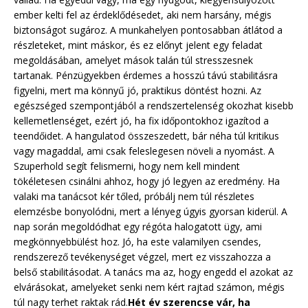
ember kelti fel az érdeklődésedet, aki nem harsány, mégis
biztonságot sugároz. A munkahelyen pontosabban átlátod a
részleteket, mint máskor, és ez előnyt jelent egy feladat
megoldásában, amelyet mások talán túl stresszesnek
tartanak. Pénzügyekben érdemes a hosszú távú stabilitásra
figyelni, mert ma könnyű jó, praktikus döntést hozni. Az
egészséged szempontjából a rendszertelenség okozhat kisebb
kellemetlenséget, ezért jó, ha fix időpontokhoz igazítod a
teendőidet. A hangulatod összeszedett, bár néha túl kritikus
vagy magaddal, ami csak feleslegesen növeli a nyomást. A
Szuperhold segít felismerni, hogy nem kell mindent
tökéletesen csinálni ahhoz, hogy jó legyen az eredmény. Ha
valaki ma tanácsot kér tőled, próbálj nem túl részletes
elemzésbe bonyolódni, mert a lényeg úgyis gyorsan kiderül. A
nap során megoldódhat egy régóta halogatott ügy, ami
megkönnyebbülést hoz. Jó, ha este valamilyen csendes,
rendszerező tevékenységet végzel, mert ez visszahozza a
belső stabilitásodat. A tanács ma az, hogy engedd el azokat az
elvárásokat, amelyeket senki nem kért rajtad számon, mégis
túl nagy terhet raktak rád.
Hét év szerencse vár, ha