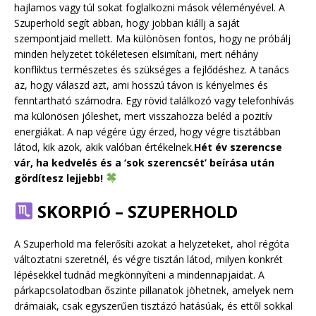
hajlamos vagy túl sokat foglalkozni mások véleményével. A
Szuperhold segít abban, hogy jobban kiállj a saját
szempontjaid mellett. Ma különösen fontos, hogy ne próbálj
minden helyzetet tökéletesen elsimítani, mert néhány
konfliktus természetes és szükséges a fejlődéshez. A tanács
az, hogy válaszd azt, ami hosszú távon is kényelmes és
fenntartható számodra. Egy rövid találkozó vagy telefonhívás
ma különösen jóleshet, mert visszahozza beléd a pozitív
energiákat. A nap végére úgy érzed, hogy végre tisztábban
látod, kik azok, akik valóban értékelnek.
Hét év szerencse
vár, ha kedvelés és a ‘sok szerencsét’ beírása után
gördítesz lejjebb!
SKORPIÓ – SZUPERHOLD
A Szuperhold ma felerősíti azokat a helyzeteket, ahol régóta
változtatni szeretnél, és végre tisztán látod, milyen konkrét
lépésekkel tudnád megkönnyíteni a mindennapjaidat. A
párkapcsolatodban őszinte pillanatok jöhetnek, amelyek nem
drámaiak, csak egyszerűen tisztázó hatásúak, és ettől sokkal