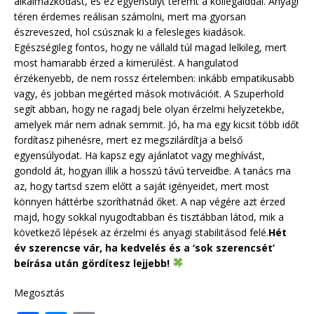
alkalmazkodást, és ez egyensúlyt teremt a kollégáiddal. Anyagi
téren érdemes reálisan számolni, mert ma gyorsan
észreveszed, hol csúsznak ki a felesleges kiadások.
Egészségileg fontos, hogy ne vállald túl magad lelkileg, mert
most hamarabb érzed a kimerülést. A hangulatod
érzékenyebb, de nem rossz értelemben: inkább empatikusabb
vagy, és jobban megérted mások motivációit. A Szuperhold
segít abban, hogy ne ragadj bele olyan érzelmi helyzetekbe,
amelyek már nem adnak semmit. Jó, ha ma egy kicsit több időt
fordítasz pihenésre, mert ez megszilárdítja a belső
egyensúlyodat. Ha kapsz egy ajánlatot vagy meghívást,
gondold át, hogyan illik a hosszú távú terveidbe. A tanács ma
az, hogy tartsd szem előtt a saját igényeidet, mert most
könnyen háttérbe szoríthatnád őket. A nap végére azt érzed
majd, hogy sokkal nyugodtabban és tisztábban látod, mik a
következő lépések az érzelmi és anyagi stabilitásod felé.
Hét
év szerencse vár, ha kedvelés és a ‘sok szerencsét’
beírása után gördítesz lejjebb!
Megosztás