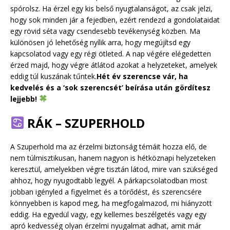
spórolsz. Ha érzel egy kis belső nyugtalanságot, az csak jelzi,
hogy sok minden jár a fejedben, ezért rendezd a gondolataidat
egy rövid séta vagy csendesebb tevékenység közben. Ma
különösen jó lehetőség nyílik arra, hogy megújítsd egy
kapcsolatod vagy egy régi ötleted. A nap végére elégedetten
érzed majd, hogy végre átlátod azokat a helyzeteket, amelyek
eddig túl kuszának tűntek.
Hét év szerencse vár, ha
kedvelés és a ‘sok szerencsét’ beírása után gördítesz
lejjebb!
RÁK – SZUPERHOLD
A Szuperhold ma az érzelmi biztonság témáit hozza elő, de
nem túlmisztikusan, hanem nagyon is hétköznapi helyzeteken
keresztül, amelyekben végre tisztán látod, mire van szükséged
ahhoz, hogy nyugodtabb legyél. A párkapcsolatodban most
jobban igényled a figyelmet és a törődést, és szerencsére
könnyebben is kapod meg, ha megfogalmazod, mi hiányzott
eddig. Ha egyedül vagy, egy kellemes beszélgetés vagy egy
apró kedvesség olyan érzelmi nyugalmat adhat, amit már