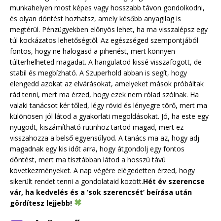
munkahelyen most képes vagy hosszabb távon gondolkodni,
és olyan döntést hozhatsz, amely később anyagilag is
megtérül. Pénzügyekben előnyös lehet, ha ma visszalépsz egy
túl kockázatos lehetőségtől. Az egészséged szempontjából
fontos, hogy ne halogasd a pihenést, mert könnyen
túlterhelheted magadat. A hangulatod kissé visszafogott, de
stabil és megbízható. A Szuperhold abban is segít, hogy
elengedd azokat az elvárásokat, amelyeket mások próbáltak
rád tenni, mert ma érzed, hogy ezek nem rólad szólnak. Ha
valaki tanácsot kér tőled, légy rövid és lényegre törő, mert ma
különösen jól látod a gyakorlati megoldásokat. Jó, ha este egy
nyugodt, kiszámítható rutinhoz tartod magad, mert ez
visszahozza a belső egyensúlyod. A tanács ma az, hogy adj
magadnak egy kis időt arra, hogy átgondolj egy fontos
döntést, mert ma tisztábban látod a hosszú távú
következményeket. A nap végére elégedetten érzed, hogy
sikerült rendet tenni a gondolataid között.
Hét év szerencse
vár, ha kedvelés és a ‘sok szerencsét’ beírása után
gördítesz lejjebb!