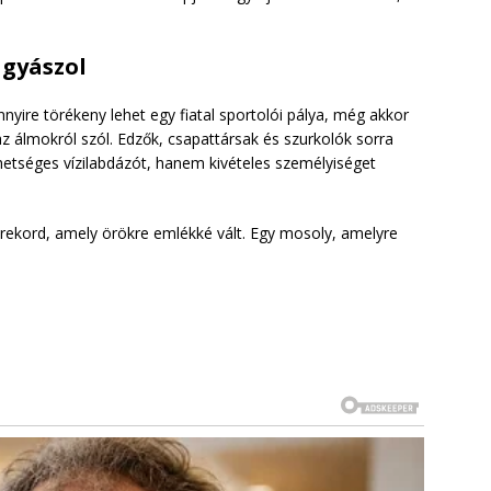
 gyászol
nyire törékeny lehet egy fiatal sportolói pálya, még akkor
 az álmokról szól. Edzők, csapattársak és szurkolók sorra
etséges vízilabdázót, hanem kivételes személyiséget
gy rekord, amely örökre emlékké vált. Egy mosoly, amelyre