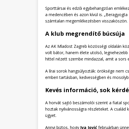
Sporttársai és edzői egybehangzóan emlékezne
a medencében és azon kívül is. „Beragyogta 
számtalan megemlékezésben visszaköszön.
A klub megrendítő búcsúja
Az AK Mladost Zagreb közösségi oldalán köz
volt bátor, hanem élete utolsó, legnehezebb
hittel nézett szembe mindazzal, amit a sors el
A lírai sorok hangsúlyozták: öröksége nem 
emberi tartásban, kedvességben és mosolyba
Kevés információ, sok kérdé
A horvát sajtó beszámolói szerint a fiatal s
hoztak nyilvánosságra részleteket. A család 
ügyet.
Annyi biztos, hogy
Iva Jović
februárban ünnep