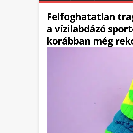
Felfoghatatlan tra
a vízilabdázó spor
korábban még reko