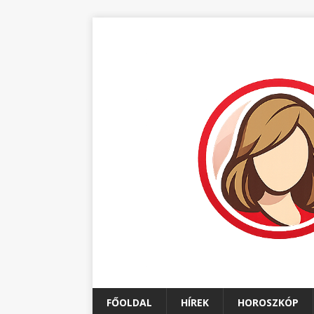
FŐOLDAL
HÍREK
HOROSZKÓP