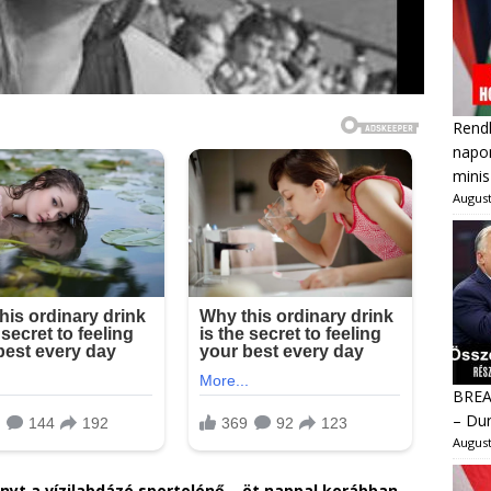
Rendk
napon
minis
August
BREAK
– Dur
August
nyt a vízilabdázó sportolónő – öt nappal korábban