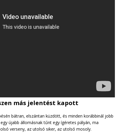
szen más jelentést kapott
épésén bátran, elszántan küzdött, és minden korábbinál jobb
 egy újabb állomásnak tűnt egy ígéretes pályán, ma
olsó verseny, az utolsó siker, az utolsó mosoly.