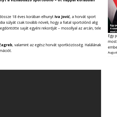
ndössze 18 éves korában elhunyt
Iva Jović
, a horvát sport
dia súlyát csak tovább növeli, hogy a fiatal sportolónő alig
gdöntötte saját egyéni rekordját – mosollyal az arcán, tele
Egy p
most 
Zagreb
, valamint az egész horvát sportközösség. Halálának
ember
mációt.
August