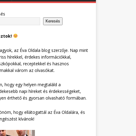
sés
Keresés
sztok!
agyok, az Éva Oldala blog szerzője. Nap mint
riss hírekkel, érdekes információkkal,
zkópokkal, receptekkel és hasznos
lmakkal várom az olvasókat.
, hogy egy helyen megtaláld a
dekesebb napi híreket és érdekességeket,
en érthető és gyorsan olvasható formában.
nöm, hogy ellátogattál az Éva Oldalára, és
ngészést kívánok!