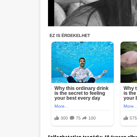
Felfoghatatlan tragédia: 18 évesen elhu