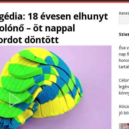
gédia: 18 évesen elhunyt
Kere
tolónő – öt nappal
Szia
rdot döntött
Éva v
nap f
horos
tarta
Célom
legér
könny
Köszö
jó bö