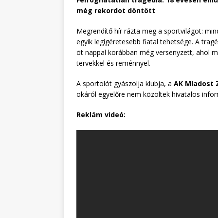
még rekordot döntött
Megrendítő hír rázta meg a sportvilágot: mi
egyik legígéretesebb fiatal tehetsége. A tragé
öt nappal korábban még versenyzett, ahol me
tervekkel és reménnyel.
A sportolót gyászolja klubja, a
AK Mladost 
okáról egyelőre nem közöltek hivatalos infor
Reklám videó: