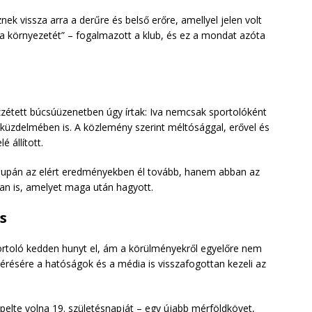
k vissza arra a derűre és belső erőre, amellyel jelen volt
a környezetét” – fogalmazott a klub, és ez a mondat azóta
zétett búcsúüzenetben úgy írtak: Iva nemcsak sportolóként
 küzdelmében is. A közlemény szerint méltósággal, erővel és
é állított.
csupán az elért eredményekben él tovább, hanem abban az
n is, amelyet maga után hagyott.
s
portoló kedden hunyt el, ám a körülményekről egyelőre nem
kérésére a hatóságok és a média is visszafogottan kezeli az
elte volna 19. születésnapját – egy újabb mérföldkövet,