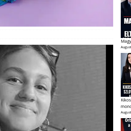
Magya
August
Kikos
mondo
August