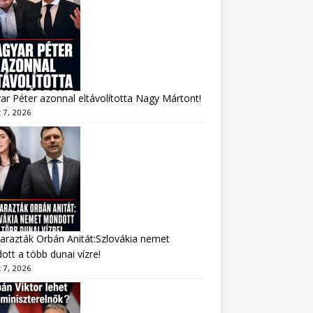
r Péter azonnal eltávolította Nagy Mártont!
 7, 2026
arazták Orbán Anitát:Szlovákia nemet
tt a több dunai vízre!
 7, 2026