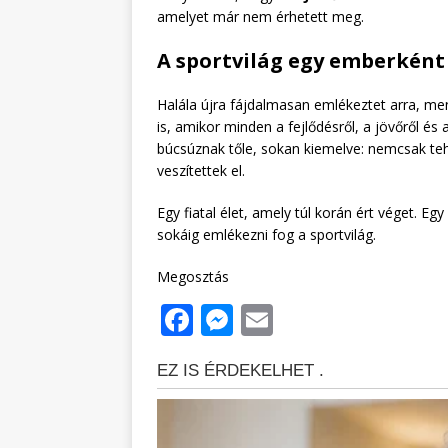
amelyet már nem érhetett meg.
A sportvilág egy emberként
Halála újra fájdalmasan emlékeztet arra, men
is, amikor minden a fejlődésről, a jövőről és
búcsúznak tőle, sokan kiemelve: nemcsak teh
veszítettek el.
Egy fiatal élet, amely túl korán ért véget. E
sokáig emlékezni fog a sportvilág.
Megosztás
F
M
E
a
e
m
c
ss
ai
e
e
l
b
n