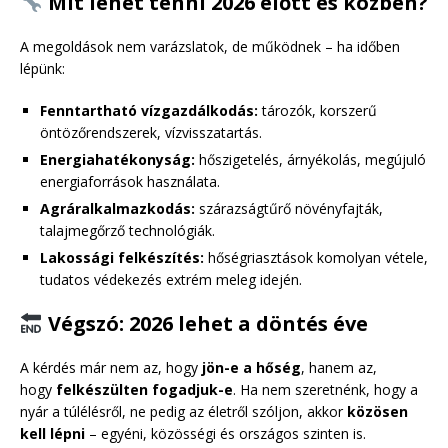
Mit lehet tenni 2026 előtt és közben?
A megoldások nem varázslatok, de működnek – ha időben
lépünk:
Fenntartható vízgazdálkodás:
tározók, korszerű
öntözőrendszerek, vízvisszatartás.
Energiahatékonyság:
hőszigetelés, árnyékolás, megújuló
energiaforrások használata.
Agráralkalmazkodás:
szárazságtűrő növényfajták,
talajmegőrző technológiák.
Lakossági felkészítés:
hőségriasztások komolyan vétele,
tudatos védekezés extrém meleg idején.
Végszó: 2026 lehet a döntés éve
A kérdés már nem az, hogy
jön-e a hőség
, hanem az,
hogy
felkészülten fogadjuk-e
. Ha nem szeretnénk, hogy a
nyár a túlélésről, ne pedig az életről szóljon, akkor
közösen
kell lépni
– egyéni, közösségi és országos szinten is.