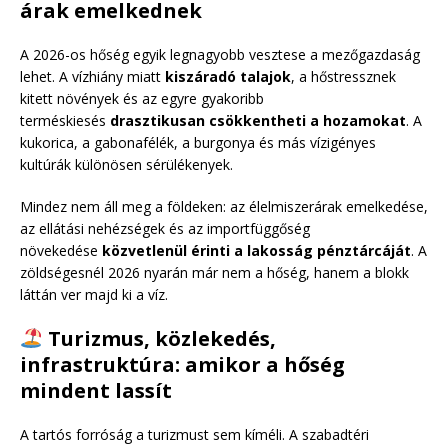
árak emelkednek
A 2026-os hőség egyik legnagyobb vesztese a mezőgazdaság
lehet. A vízhiány miatt
kiszáradó talajok
, a hőstressznek
kitett növények és az egyre gyakoribb
terméskiesés
drasztikusan csökkentheti a hozamokat
. A
kukorica, a gabonafélék, a burgonya és más vízigényes
kultúrák különösen sérülékenyek.
Mindez nem áll meg a földeken: az élelmiszerárak emelkedése,
az ellátási nehézségek és az importfüggőség
növekedése
közvetlenül érinti a lakosság pénztárcáját
. A
zöldségesnél 2026 nyarán már nem a hőség, hanem a blokk
láttán ver majd ki a víz.
Turizmus, közlekedés,
infrastruktúra: amikor a hőség
mindent lassít
A tartós forróság a turizmust sem kíméli. A szabadtéri