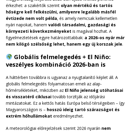
érkezhet: a szakértők szerint
olyan mértékű és tartós
hőségre kell felkészülni, amilyenre legalább másfél
évtizede nem volt példa
, és amely nemcsak kellemetlen
nyári napokat, hanem
valódi társadalmi, gazdasági és
környezeti következményeket
is magával hozhat. A
figyelmeztetések egyre határozottabbak:
a 2026-os nyár már
nem kilógó szélsőség lehet, hanem egy új korszak jele
.
Globális felmelegedés + El Niño:
veszélyes kombináció 2026-ban is
A háttérben továbbra is ugyanaz a nyugtalanító képlet áll. A
globális felmelegedés folyamatosan emeli az alap-
hőmérsékleteket, miközben az
El Niño jelenség utóhatásai
és visszatérő ciklusai
tovább torzítják az időjárási
mintázatokat. Ez a kettős hatás Európa belső térségeiben – így
Magyarországon is –
hosszú ideig tartó szárazságot és
extrém hőhullámokat
eredményezhet.
A meteorológiai előrejelzések szerint 2026 nyarán
nem