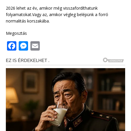
2026 lehet az év, amikor még visszafordíthatunk
folyamatokat.Vagy az, amikor végleg belépünk a forró
normalitás korszakába.
Megosztás
F
M
E
a
e
m
c
ss
ai
e
e
l
b
n
o
g
o
e
k
r