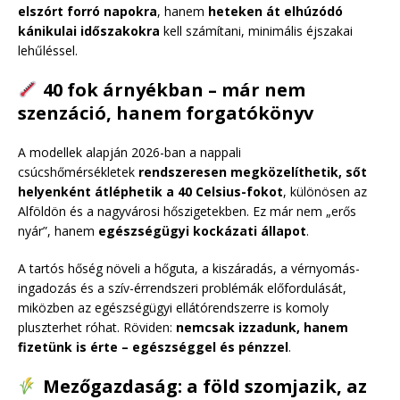
elszórt forró napokra
, hanem
heteken át elhúzódó
kánikulai időszakokra
kell számítani, minimális éjszakai
lehűléssel.
40 fok árnyékban – már nem
szenzáció, hanem forgatókönyv
A modellek alapján 2026-ban a nappali
csúcshőmérsékletek
rendszeresen megközelíthetik, sőt
helyenként átléphetik a 40 Celsius-fokot
, különösen az
Alföldön és a nagyvárosi hőszigetekben. Ez már nem „erős
nyár”, hanem
egészségügyi kockázati állapot
.
A tartós hőség növeli a hőguta, a kiszáradás, a vérnyomás-
ingadozás és a szív-érrendszeri problémák előfordulását,
miközben az egészségügyi ellátórendszerre is komoly
pluszterhet róhat. Röviden:
nemcsak izzadunk, hanem
fizetünk is érte – egészséggel és pénzzel
.
Mezőgazdaság: a föld szomjazik, az