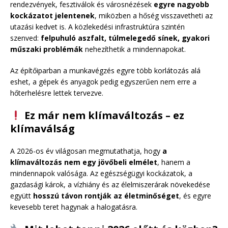
rendezvények, fesztiválok és városnézések
egyre nagyobb
kockázatot jelentenek
, miközben a hőség visszavetheti az
utazási kedvet is. A közlekedési infrastruktúra szintén
szenved:
felpuhuló aszfalt, túlmelegedő sínek, gyakori
műszaki problémák
nehezíthetik a mindennapokat.
Az építőiparban a munkavégzés egyre több korlátozás alá
eshet, a gépek és anyagok pedig egyszerűen nem erre a
hőterhelésre lettek tervezve.
Ez már nem klímaváltozás – ez
klímaválság
A 2026-os év világosan megmutathatja, hogy
a
klímaváltozás nem egy jövőbeli elmélet
, hanem a
mindennapok valósága. Az egészségügyi kockázatok, a
gazdasági károk, a vízhiány és az élelmiszerárak növekedése
együtt
hosszú távon rontják az életminőséget
, és egyre
kevesebb teret hagynak a halogatásra.