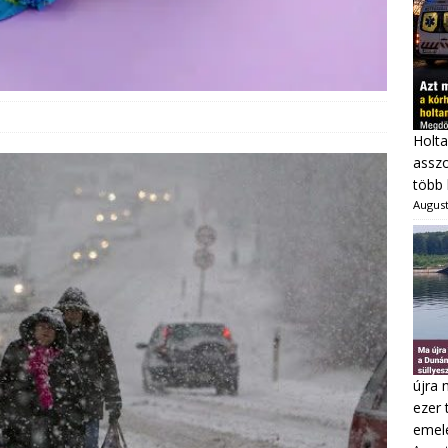
Holta
asszo
több 
August
újra 
ezer 
emel