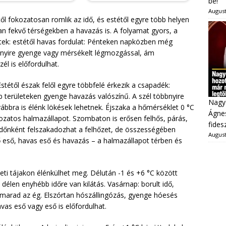
be!
August
től fokozatosan romlik az idő, és estétől egyre több helyen
 fekvő térségekben a havazás is. A folyamat gyors, a
ntek: estétől havas fordulat: Pénteken napközben még
öbbnyire gyenge vagy mérsékelt légmozgással, ám
él is előfordulhat.
stétől észak felől egyre többfelé érkezik a csapadék:
 területeken gyenge havazás valószínű. A szél többnyire
Nagy
bra is élénk lökések lehetnek. Éjszaka a hőmérséklet 0 °C
Ágnes
tozatos halmazállapot. Szombaton is erősen felhős, párás,
fides
időnként felszakadozhat a felhőzet, de összességében
August
ő eső, havas eső és havazás – a halmazállapot térben és
leti tájakon élénkülhet meg. Délután -1 és +6 °C között
délen enyhébb időre van kilátás. Vasárnap: borult idő,
 marad az ég. Elszórtan hószállingózás, gyenge hóesés
as eső vagy eső is előfordulhat.