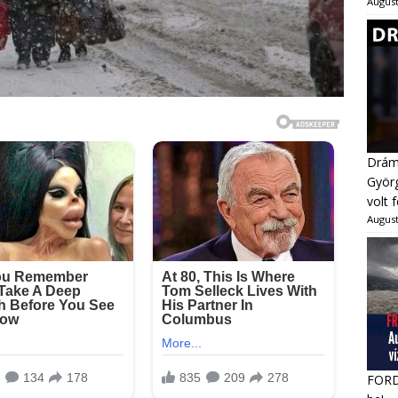
August
Dráma
Györg
volt 
August
FORDU