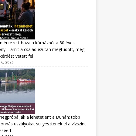
n érkezett haza a kórházból a 80 éves
ny – amit a család ezután megtudott, még
kérdést vetett fel
 6, 2026
megpróbálják a lehetetlent a Dunán: több
tonnás uszályokat süllyesztenek el a vízszint
éséért