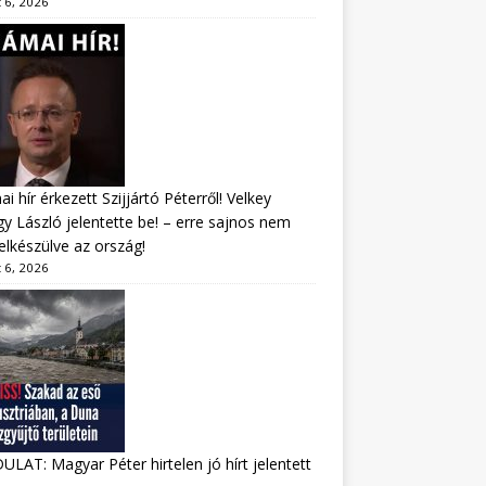
 6, 2026
i hír érkezett Szijjártó Péterről! Velkey
y László jelentette be! – erre sajnos nem
felkészülve az ország!
 6, 2026
LAT: Magyar Péter hirtelen jó hírt jelentett