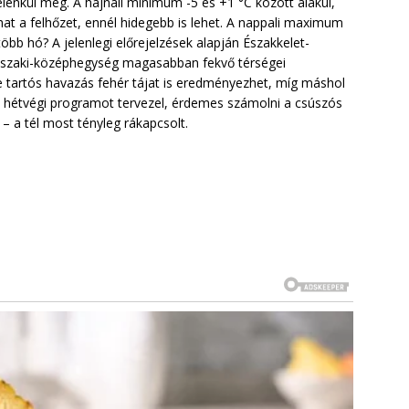
 élénkül meg. A hajnali minimum -5 és +1 °C között alakul,
at a felhőzet, ennél hidegebb is lehet. A nappali maximum
több hó? A jelenlegi előrejelzések alapján Északkelet-
Északi-középhegység magasabban fekvő térségei
de tartós havazás fehér tájat is eredményezhet, míg máshol
y hétvégi programot tervezel, érdemes számolni a csúszós
– a tél most tényleg rákapcsolt.