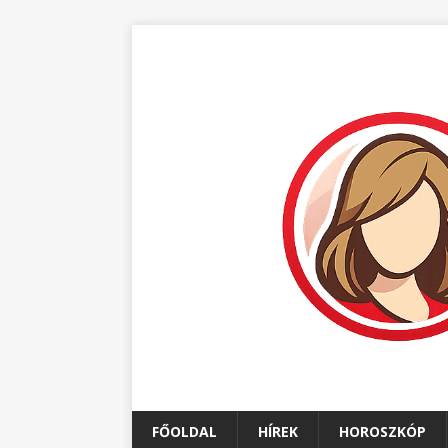
FŐOLDAL
HÍREK
HOROSZKÓP