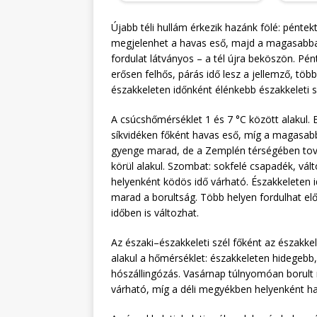
Újabb téli hullám érkezik hazánk fölé: péntek
megjelenhet a havas eső, majd a magasabban
fordulat látványos – a tél újra beköszön. Pé
erősen felhős, párás idő lesz a jellemző, t
északkeleten időnként élénkebb északkeleti sz
A csúcshőmérséklet 1 és 7 °C között alakul. E
síkvidéken főként havas eső, míg a magasabb
gyenge marad, de a Zemplén térségében továb
körül alakul. Szombat: sokfelé csapadék, vál
helyenként ködös idő várható. Északkeleten 
marad a borultság. Több helyen fordulhat el
időben is változhat.
Az északi–északkeleti szél főként az északke
alakul a hőmérséklet: északkeleten hidegebb, 
hószállingózás. Vasárnap túlnyomóan borult
várható, míg a déli megyékben helyenként hav