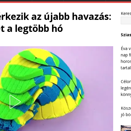
kezik az újabb havazás:
Kere
t a legtöbb hó
Szia
Éva v
nap f
horos
tarta
Célom
legér
könny
Köszö
jó bö