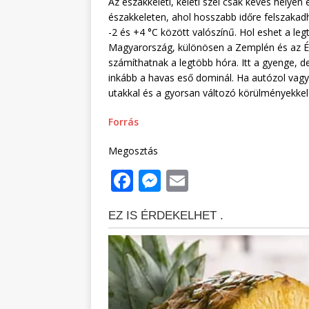
Az északkeleti, keleti szél csak kevés helyen
északkeleten, ahol hosszabb időre felszakadh
-2 és +4 °C között valószínű. Hol eshet a leg
Magyarország, különösen a Zemplén és az 
számíthatnak a legtöbb hóra. Itt a gyenge, 
inkább a havas eső dominál. Ha autózol vag
utakkal és a gyorsan változó körülményekkel 
Forrás
Megosztás
F
M
E
a
e
m
c
ss
ai
e
e
l
b
n
o
g