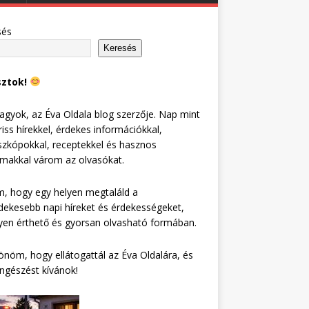
sés
Keresés
sztok!
agyok, az Éva Oldala blog szerzője. Nap mint
riss hírekkel, érdekes információkkal,
zkópokkal, receptekkel és hasznos
lmakkal várom az olvasókat.
, hogy egy helyen megtaláld a
dekesebb napi híreket és érdekességeket,
en érthető és gyorsan olvasható formában.
nöm, hogy ellátogattál az Éva Oldalára, és
ngészést kívánok!