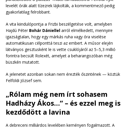
levelét órák alatt tízezrek lájkolták, a kommentmező pedig
gyakorlatilag felrobbant.
A vita kiindulópontja a Frizbi beszélgetése volt, amelyben
Hajdú Péter
Bohár Dániellel
arról elmélkedett, mennyire
igazságtalan, hogy egy márkás ruha vagy óra viselése
automatikusan célponttá teszi az embert. A műsor elején
látványos gesztusként le is vette csuklójáról az 5–5,3 millió
forintra becsült Rolexét, amelyet a beharangozóban még
büszkén mutatott.
A jelenetet azonban sokan nem érezték őszintének — köztük
Felföldi József sem.
„Rólam még nem írt sohasem
Hadházy Ákos…” – és ezzel meg is
kezdődött a lavina
A debreceni milliárdos levelében keményen fogalmazott. A