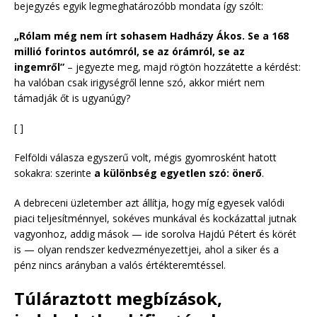
bejegyzés egyik legmeghatározóbb mondata így szólt:
„Rólam még nem írt sohasem Hadházy Ákos. Se a 168
millió forintos autómról, se az órámról, se az
ingemről”
– jegyezte meg, majd rögtön hozzátette a kérdést:
ha valóban csak irigységről lenne szó, akkor miért nem
támadják őt is ugyanúgy?
[ ]
Felföldi válasza egyszerű volt, mégis gyomrosként hatott
sokakra: szerinte
a különbség egyetlen szó: önerő
.
A debreceni üzletember azt állítja, hogy míg egyesek valódi
piaci teljesítménnyel, sokéves munkával és kockázattal jutnak
vagyonhoz, addig mások — ide sorolva Hajdú Pétert és körét
is — olyan rendszer kedvezményezettjei, ahol a siker és a
pénz nincs arányban a valós értékteremtéssel.
Túláraztott megbízások,