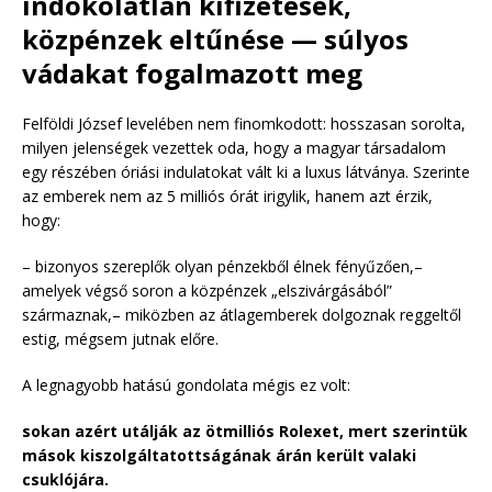
indokolatlan kifizetések,
közpénzek eltűnése — súlyos
vádakat fogalmazott meg
Felföldi József levelében nem finomkodott: hosszasan sorolta,
milyen jelenségek vezettek oda, hogy a magyar társadalom
egy részében óriási indulatokat vált ki a luxus látványa. Szerinte
az emberek nem az 5 milliós órát irigylik, hanem azt érzik,
hogy:
– bizonyos szereplők olyan pénzekből élnek fényűzően,–
amelyek végső soron a közpénzek „elszivárgásából”
származnak,– miközben az átlagemberek dolgoznak reggeltől
estig, mégsem jutnak előre.
A legnagyobb hatású gondolata mégis ez volt:
sokan azért utálják az ötmilliós Rolexet, mert szerintük
mások kiszolgáltatottságának árán került valaki
csuklójára.