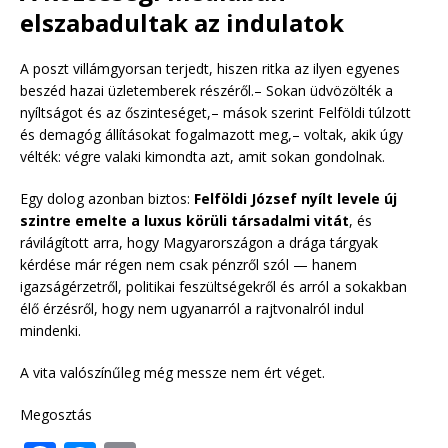
elszabadultak az indulatok
A poszt villámgyorsan terjedt, hiszen ritka az ilyen egyenes
beszéd hazai üzletemberek részéről.– Sokan üdvözölték a
nyíltságot és az őszinteséget,– mások szerint Felföldi túlzott
és demagóg állításokat fogalmazott meg,– voltak, akik úgy
vélték: végre valaki kimondta azt, amit sokan gondolnak.
Egy dolog azonban biztos:
Felföldi József nyílt levele új
szintre emelte a luxus körüli társadalmi vitát
, és
rávilágított arra, hogy Magyarországon a drága tárgyak
kérdése már régen nem csak pénzről szól — hanem
igazságérzetről, politikai feszültségekről és arról a sokakban
élő érzésről, hogy nem ugyanarról a rajtvonalról indul
mindenki.
A vita valószínűleg még messze nem ért véget.
Megosztás