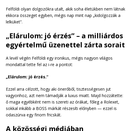
Felföldi olyan dolgozókra utalt, akik soha életükben nem látnak
ekkora összeget egyben, mégis nap mint nap „kidolgozzák a
lelküket”.
„Elárulom: jó érzés” – a milliárdos
egyértelmű üzenettel zárta sorait
A levél végén Felföldi egy ironikus, mégis nagyon világos
mondattal tette fel az i-re a pontot:
„Elárulom: jó érzés.”
Ezzel arra célzott, hogy aki önerőből, tisztességesen jut
vagyonhoz, azt nem támadják a luxus miatt. Majd hozzátette:
ő maga egyébként nem is szereti az órákat, főleg a Rolexet,
sokkal inkább a BOSS márkát részesíti előnyben — ezzel is
odaszúrva egy finom fricskát.
A közösségi médiában