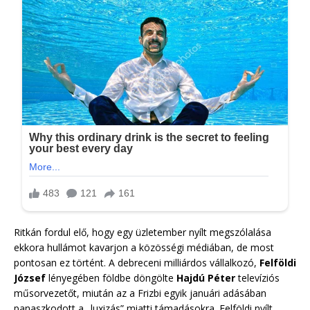
Ritkán fordul elő, hogy egy üzletember nyílt megszólalása
ekkora hullámot kavarjon a közösségi médiában, de most
pontosan ez történt. A debreceni milliárdos vállalkozó,
Felföldi
József
lényegében földbe döngölte
Hajdú Péter
televíziós
műsorvezetőt, miután az a Frizbi egyik januári adásában
panaszkodott a „luxizás” miatti támadásokra. Felföldi nyílt