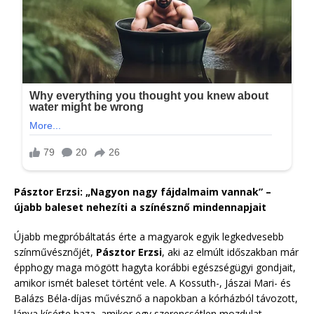
Pásztor Erzsi: „Nagyon nagy fájdalmaim vannak” –
újabb baleset nehezíti a színésznő mindennapjait
Újabb megpróbáltatás érte a magyarok egyik legkedvesebb
színművésznőjét,
Pásztor Erzsi
, aki az elmúlt időszakban már
épphogy maga mögött hagyta korábbi egészségügyi gondjait,
amikor ismét baleset történt vele. A Kossuth-, Jászai Mari- és
Balázs Béla-díjas művésznő a napokban a kórházból távozott,
lánya kísérte haza, amikor egy szerencsétlen mozdulat