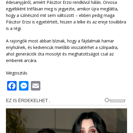
édesanyjáról, amiért Pásztor Erzsi rendkívül hálás. Orvosa
egyébként tréfásan meg is jegyezte, amikor újra meglátta,
hogy a színésznő mit sem változott – ebben pedig maga
Pásztor Erzsi is egyetértett, hiszen a lelke és az ereje továbbra
is a régi.
A rajongók most abban bíznak, hogy a fájdalmak hamar
enyhülnek, és kedvencük mielőbb visszatérhet a színpadra,
ahol generációk óta mosolyt és meghatottságot csal az
emberek arcára.
Megosztás
F
M
E
a
e
m
c
ss
ai
e
e
l
b
n