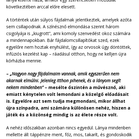
következtében arccal előre elesett.
A történtek után súlyos fájdalmak jelentkeztek, amelyek azóta
sem csillapodnak. A színésznő elmondása szerint három
csigolyája is „kiugrott”, ami komoly szenvedést okoz számára
a mindennapokban. Bár fájdalomcsillapítókat szed, ezek
egyelőre nem hoztak enyhülést, így az orvosok úgy döntöttek,
infúziós kezelést kap – ráadásul otthon, hogy ne kelljen újra
kórházba mennie.
–
„Nagyon nagy fájdalmaim vannak, amik egyszerűen nem
akarnak elmúlni. Jelenleg itthon pihenek, és a lányom segít
nekem mindenben”
– mesélte őszintén a művésznő, aki
emiatt kénytelen volt lemondani a közelgő előadásait
is. Egyelőre azt sem tudja megmondani, mikor állhat
újra színpadra, ami számára különösen nehéz, hiszen a
játék és a közönség mindig is az élete része volt.
A nehéz időszakban azonban nincs egyedül. Lánya mindenben
mellette áll: táppénzre ment, főz, mos, takarít, és gondoskodik