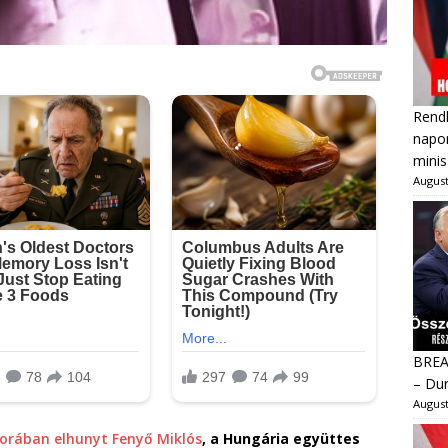
Rendk
napon
minis
August
BREAK
– Dur
August
korában elhunyt Fenyő Miklós
, a Hungária együttes