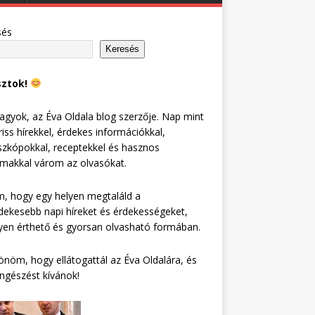
sés
Keresés
sztok!
agyok, az Éva Oldala blog szerzője. Nap mint
riss hírekkel, érdekes információkkal,
zkópokkal, receptekkel és hasznos
lmakkal várom az olvasókat.
, hogy egy helyen megtaláld a
dekesebb napi híreket és érdekességeket,
en érthető és gyorsan olvasható formában.
nöm, hogy ellátogattál az Éva Oldalára, és
ngészést kívánok!