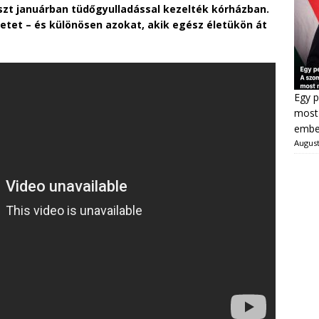
szt januárban tüdőgyulladással kezelték kórházban.
etet – és különösen azokat, akik egész életükön át
Egy p
most 
ember
August