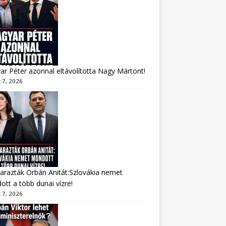
r Péter azonnal eltávolította Nagy Mártont!
 7, 2026
arazták Orbán Anitát:Szlovákia nemet
tt a több dunai vízre!
 7, 2026