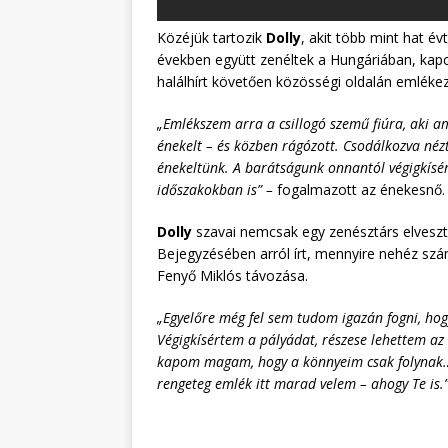
Közéjük tartozik
Dolly
, akit több mint hat é
években együtt zenéltek a Hungáriában, kapc
halálhírt követően közösségi oldalán emlékez
„Emlékszem arra a csillogó szemű fiúra, aki a
énekelt – és közben rágózott. Csodálkozva né
énekeltünk. A barátságunk onnantól végigkísé
időszakokban is” –
fogalmazott az énekesnő.
Dolly
szavai nemcsak egy zenésztárs elvesztés
Bejegyzésében arról írt, mennyire nehéz szá
Fenyő Miklós távozása.
„Egyelőre még fel sem tudom igazán fogni, ho
Végigkísértem a pályádat, részese lehettem a
kapom magam, hogy a könnyeim csak folynak… P
rengeteg emlék itt marad velem – ahogy Te is.