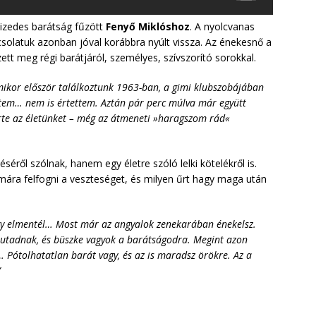
vtizedes barátság fűzött
Fenyő Miklóshoz
. A nyolcvanas
solatuk azonban jóval korábbra nyúlt vissza. Az énekesnő a
ett meg régi barátjáról, személyes, szívszorító sorokkal.
mikor először találkoztunk 1963-ban, a gimi klubszobájában
ztem… nem is értettem. Aztán pár perc múlva már együtt
rte az életünket – még az átmeneti »haragszom rád«
éről szólnak, hanem egy életre szóló lelki kötelékről is.
mára felfogni a veszteséget, és milyen űrt hagy maga után
gy elmentél… Most már az angyalok zenekarában énekelsz.
z utadnak, és büszke vagyok a barátságodra. Megint azon
ótolhatatlan barát vagy, és az is maradsz örökre. Az a
”