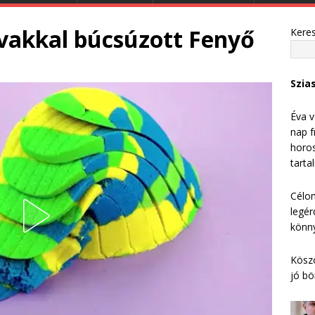
vakkal búcsúzott Fenyő
Kere
Szia
Éva v
nap f
horos
tarta
Célom
legér
könny
Köszö
jó bö