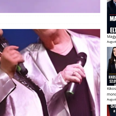
Magya
August
Kikos
mondo
August