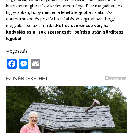
biztosan meghozzák a kívánt eredményt. Bízz magadban, és
higgy abban, hogy minden a lehető legjobban alakul. Az
optimizmusod és pozitív hozzáállásod segít abban, hogy
megvalósítsd az álmaidat.
Hét év szerencse vár, ha
kedvelés és a “sok szerencsét” beírása után gördítesz
lejjebb!
Megosztás
F
M
E
a
e
m
c
ss
ai
e
e
l
b
n
o
g
o
e
k
r