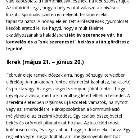
való kapcsolataid harmonikusak lesznek, ha időt szánsz rájuk.
Az intuíciód segít, hogy a helyes utat válaszd a kihívások
között. Spirituális szinten is mélyebb felismeréseket
tapasztalhatsz. A hónap elején tett erőfeszítések gyümölcsét
később aratod le. Ne hagyd, hogy a múlt félelmei
akadályozzanak a haladásban.
Hét év szerencse vár, ha
kedvelés és a “sok szerencsét” beírása után gördítesz
lejjebb!
Ikrek (május 21. – június 20.)
Február eleje remek időszak arra, hogy pénzügyi terveidben
előrelépj. A munkádban fontos elismerést kaphatsz, ha kitartó
és precíz vagy. Az egészséged szempontjából fontos, hogy
ügyelj az alvásra, mert a kimerültség leterhelheti a testedet. A
szerelmi életedben izgalmas új kezdetek várhatók, ha nyitott
vagy az ismerkedésre. Párkapcsolatban a kommunikáció
mélyítheti el az érzelmi kötődést. Egy családi összejövetel
békés és örömteli pillanatokat hozhat. Az intuíciód most
különösen erős, és segít abban, hogy jó döntéseket hozz. Egy
régi vita végre megoldódhat, ami megkönnyebbülést hoz.