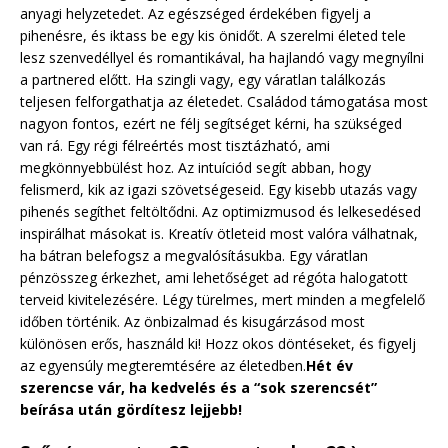
anyagi helyzetedet. Az egészséged érdekében figyelj a
pihenésre, és iktass be egy kis önidőt. A szerelmi életed tele
lesz szenvedéllyel és romantikával, ha hajlandó vagy megnyílni
a partnered előtt. Ha szingli vagy, egy váratlan találkozás
teljesen felforgathatja az életedet. Családod támogatása most
nagyon fontos, ezért ne félj segítséget kérni, ha szükséged
van rá. Egy régi félreértés most tisztázható, ami
megkönnyebbülést hoz. Az intuíciód segít abban, hogy
felismerd, kik az igazi szövetségeseid. Egy kisebb utazás vagy
pihenés segíthet feltöltődni. Az optimizmusod és lelkesedésed
inspirálhat másokat is. Kreatív ötleteid most valóra válhatnak,
ha bátran belefogsz a megvalósításukba. Egy váratlan
pénzösszeg érkezhet, ami lehetőséget ad régóta halogatott
terveid kivitelezésére. Légy türelmes, mert minden a megfelelő
időben történik. Az önbizalmad és kisugárzásod most
különösen erős, használd ki! Hozz okos döntéseket, és figyelj
az egyensúly megteremtésére az életedben.
Hét év
szerencse vár, ha kedvelés és a “sok szerencsét”
beírása után gördítesz lejjebb!