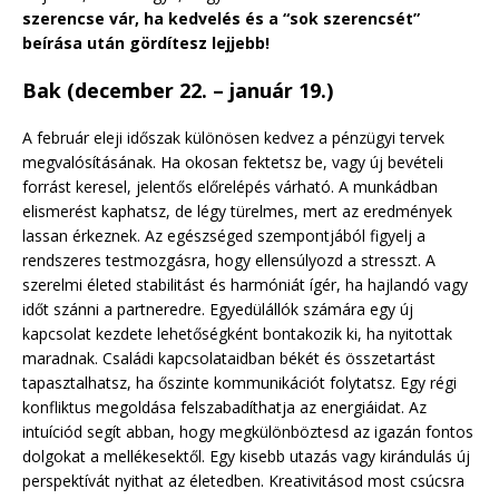
szerencse vár, ha kedvelés és a “sok szerencsét”
beírása után gördítesz lejjebb!
Bak (december 22. – január 19.)
A február eleji időszak különösen kedvez a pénzügyi tervek
megvalósításának. Ha okosan fektetsz be, vagy új bevételi
forrást keresel, jelentős előrelépés várható. A munkádban
elismerést kaphatsz, de légy türelmes, mert az eredmények
lassan érkeznek. Az egészséged szempontjából figyelj a
rendszeres testmozgásra, hogy ellensúlyozd a stresszt. A
szerelmi életed stabilitást és harmóniát ígér, ha hajlandó vagy
időt szánni a partneredre. Egyedülállók számára egy új
kapcsolat kezdete lehetőségként bontakozik ki, ha nyitottak
maradnak. Családi kapcsolataidban békét és összetartást
tapasztalhatsz, ha őszinte kommunikációt folytatsz. Egy régi
konfliktus megoldása felszabadíthatja az energiáidat. Az
intuíciód segít abban, hogy megkülönböztesd az igazán fontos
dolgokat a mellékesektől. Egy kisebb utazás vagy kirándulás új
perspektívát nyithat az életedben. Kreativitásod most csúcsra