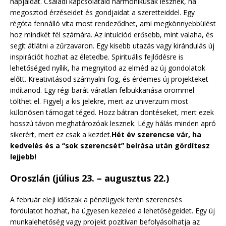
napjaidat. Családi kapcsolataid harmonikusak lesznek, ha
megosztod érzéseidet és gondjaidat a szeretteiddel. Egy
régóta fennálló vita most rendeződhet, ami megkönnyebbülést
hoz mindkét fél számára. Az intuíciód erősebb, mint valaha, és
segít átlátni a zűrzavaron. Egy kisebb utazás vagy kirándulás új
inspirációt hozhat az életedbe. Spirituális fejlődésre is
lehetőséged nyílik, ha megnyitod az elméd az új gondolatok
előtt. Kreativitásod szárnyalni fog, és érdemes új projekteket
indítanod. Egy régi barát váratlan felbukkanása örömmel
tölthet el. Figyelj a kis jelekre, mert az univerzum most
különösen támogat téged. Hozz bátran döntéseket, mert ezek
hosszú távon meghatározóak lesznek. Légy hálás minden apró
sikerért, mert ez csak a kezdet.
Hét év szerencse vár, ha
kedvelés és a “sok szerencsét” beírása után gördítesz
lejjebb!
Oroszlán (július 23. – augusztus 22.)
A február eleji időszak a pénzügyek terén szerencsés
fordulatot hozhat, ha ügyesen kezeled a lehetőségeidet. Egy új
munkalehetőség vagy projekt pozitívan befolyásolhatja az