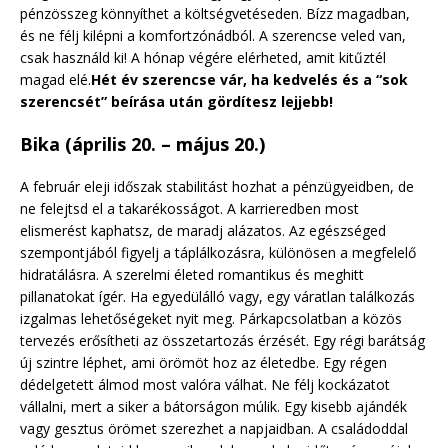
pénzösszeg könnyíthet a költségvetéseden. Bízz magadban,
és ne félj kilépni a komfortzónádból. A szerencse veled van,
csak használd ki! A hónap végére elérheted, amit kitűztél
magad elé.
Hét év szerencse vár, ha kedvelés és a “sok
szerencsét” beírása után gördítesz lejjebb!
Bika (április 20. – május 20.)
A február eleji időszak stabilitást hozhat a pénzügyeidben, de
ne felejtsd el a takarékosságot. A karrieredben most
elismerést kaphatsz, de maradj alázatos. Az egészséged
szempontjából figyelj a táplálkozásra, különösen a megfelelő
hidratálásra. A szerelmi életed romantikus és meghitt
pillanatokat ígér. Ha egyedülálló vagy, egy váratlan találkozás
izgalmas lehetőségeket nyit meg. Párkapcsolatban a közös
tervezés erősítheti az összetartozás érzését. Egy régi barátság
új szintre léphet, ami örömöt hoz az életedbe. Egy régen
dédelgetett álmod most valóra válhat. Ne félj kockázatot
vállalni, mert a siker a bátorságon múlik. Egy kisebb ajándék
vagy gesztus örömet szerezhet a napjaidban. A családoddal