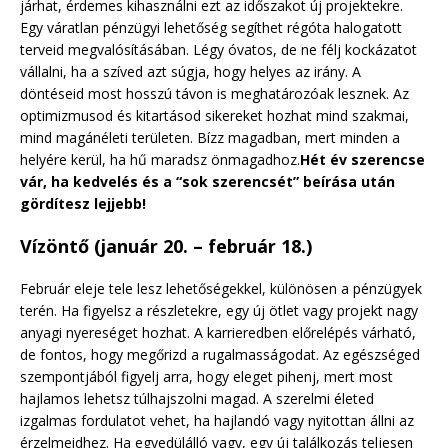
járhat, érdemes kihasználni ezt az időszakot új projektekre.
Egy váratlan pénzügyi lehetőség segíthet régóta halogatott
terveid megvalósításában. Légy óvatos, de ne félj kockázatot
vállalni, ha a szíved azt súgja, hogy helyes az irány. A
döntéseid most hosszú távon is meghatározóak lesznek. Az
optimizmusod és kitartásod sikereket hozhat mind szakmai,
mind magánéleti területen. Bízz magadban, mert minden a
helyére kerül, ha hű maradsz önmagadhoz.
Hét év szerencse
vár, ha kedvelés és a “sok szerencsét” beírása után
gördítesz lejjebb!
Vízöntő (január 20. – február 18.)
Február eleje tele lesz lehetőségekkel, különösen a pénzügyek
terén. Ha figyelsz a részletekre, egy új ötlet vagy projekt nagy
anyagi nyereséget hozhat. A karrieredben előrelépés várható,
de fontos, hogy megőrizd a rugalmasságodat. Az egészséged
szempontjából figyelj arra, hogy eleget pihenj, mert most
hajlamos lehetsz túlhajszolni magad. A szerelmi életed
izgalmas fordulatot vehet, ha hajlandó vagy nyitottan állni az
érzelmeidhez. Ha egyedülálló vagy, egy új találkozás teljesen