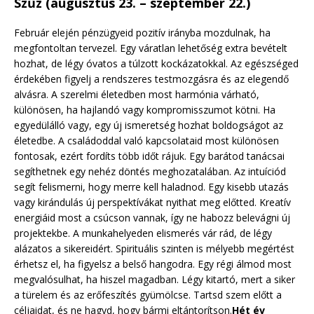
Szűz (augusztus 23. – szeptember 22.)
Február elején pénzügyeid pozitív irányba mozdulnak, ha
megfontoltan tervezel. Egy váratlan lehetőség extra bevételt
hozhat, de légy óvatos a túlzott kockázatokkal. Az egészséged
érdekében figyelj a rendszeres testmozgásra és az elegendő
alvásra. A szerelmi életedben most harmónia várható,
különösen, ha hajlandó vagy kompromisszumot kötni. Ha
egyedülálló vagy, egy új ismeretség hozhat boldogságot az
életedbe. A családoddal való kapcsolataid most különösen
fontosak, ezért fordíts több időt rájuk. Egy barátod tanácsai
segíthetnek egy nehéz döntés meghozatalában. Az intuíciód
segít felismerni, hogy merre kell haladnod. Egy kisebb utazás
vagy kirándulás új perspektívákat nyithat meg előtted. Kreatív
energiáid most a csúcson vannak, így ne habozz belevágni új
projektekbe. A munkahelyeden elismerés vár rád, de légy
alázatos a sikereidért. Spirituális szinten is mélyebb megértést
érhetsz el, ha figyelsz a belső hangodra. Egy régi álmod most
megvalósulhat, ha hiszel magadban. Légy kitartó, mert a siker
a türelem és az erőfeszítés gyümölcse. Tartsd szem előtt a
céljaidat, és ne hagyd, hogy bármi eltántorítson.
Hét év