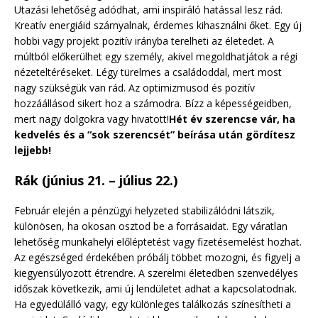
Utazási lehetőség adódhat, ami inspiráló hatással lesz rád.
Kreatív energiáid szárnyalnak, érdemes kihasználni őket. Egy új
hobbi vagy projekt pozitív irányba terelheti az életedet. A
múltból előkerülhet egy személy, akivel megoldhatjátok a régi
nézeteltéréseket. Légy türelmes a családoddal, mert most
nagy szükségük van rád. Az optimizmusod és pozitív
hozzáállásod sikert hoz a számodra. Bízz a képességeidben,
mert nagy dolgokra vagy hivatott!
Hét év szerencse vár, ha
kedvelés és a “sok szerencsét” beírása után gördítesz
lejjebb!
Rák (június 21. – július 22.)
Február elején a pénzügyi helyzeted stabilizálódni látszik,
különösen, ha okosan osztod be a forrásaidat. Egy váratlan
lehetőség munkahelyi előléptetést vagy fizetésemelést hozhat.
Az egészséged érdekében próbálj többet mozogni, és figyelj a
kiegyensúlyozott étrendre. A szerelmi életedben szenvedélyes
időszak következik, ami új lendületet adhat a kapcsolatodnak.
Ha egyedülálló vagy, egy különleges találkozás színesítheti a