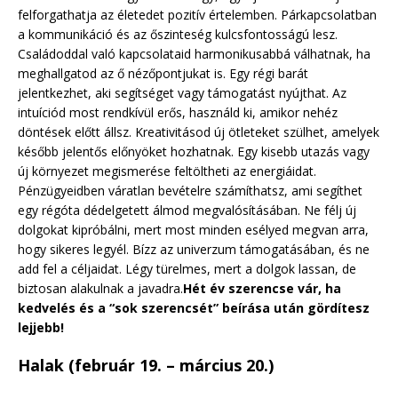
felforgathatja az életedet pozitív értelemben. Párkapcsolatban
a kommunikáció és az őszinteség kulcsfontosságú lesz.
Családoddal való kapcsolataid harmonikusabbá válhatnak, ha
meghallgatod az ő nézőpontjukat is. Egy régi barát
jelentkezhet, aki segítséget vagy támogatást nyújthat. Az
intuíciód most rendkívül erős, használd ki, amikor nehéz
döntések előtt állsz. Kreativitásod új ötleteket szülhet, amelyek
később jelentős előnyöket hozhatnak. Egy kisebb utazás vagy
új környezet megismerése feltöltheti az energiáidat.
Pénzügyeidben váratlan bevételre számíthatsz, ami segíthet
egy régóta dédelgetett álmod megvalósításában. Ne félj új
dolgokat kipróbálni, mert most minden esélyed megvan arra,
hogy sikeres legyél. Bízz az univerzum támogatásában, és ne
add fel a céljaidat. Légy türelmes, mert a dolgok lassan, de
biztosan alakulnak a javadra.
Hét év szerencse vár, ha
kedvelés és a “sok szerencsét” beírása után gördítesz
lejjebb!
Halak (február 19. – március 20.)