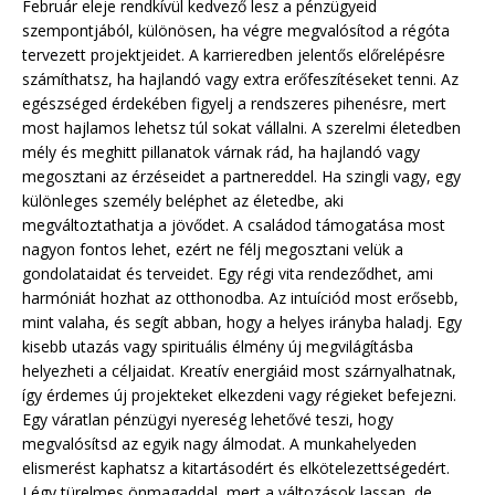
Február eleje rendkívül kedvező lesz a pénzügyeid
szempontjából, különösen, ha végre megvalósítod a régóta
tervezett projektjeidet. A karrieredben jelentős előrelépésre
számíthatsz, ha hajlandó vagy extra erőfeszítéseket tenni. Az
egészséged érdekében figyelj a rendszeres pihenésre, mert
most hajlamos lehetsz túl sokat vállalni. A szerelmi életedben
mély és meghitt pillanatok várnak rád, ha hajlandó vagy
megosztani az érzéseidet a partnereddel. Ha szingli vagy, egy
különleges személy beléphet az életedbe, aki
megváltoztathatja a jövődet. A családod támogatása most
nagyon fontos lehet, ezért ne félj megosztani velük a
gondolataidat és terveidet. Egy régi vita rendeződhet, ami
harmóniát hozhat az otthonodba. Az intuíciód most erősebb,
mint valaha, és segít abban, hogy a helyes irányba haladj. Egy
kisebb utazás vagy spirituális élmény új megvilágításba
helyezheti a céljaidat. Kreatív energiáid most szárnyalhatnak,
így érdemes új projekteket elkezdeni vagy régieket befejezni.
Egy váratlan pénzügyi nyereség lehetővé teszi, hogy
megvalósítsd az egyik nagy álmodat. A munkahelyeden
elismerést kaphatsz a kitartásodért és elkötelezettségedért.
Légy türelmes önmagaddal, mert a változások lassan, de