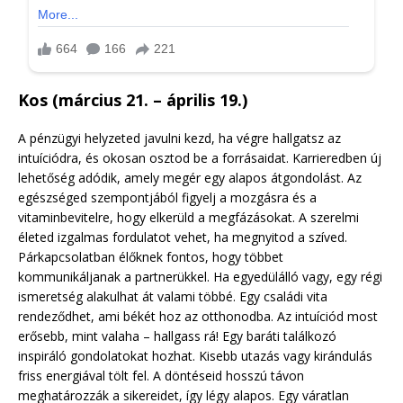
Kos (március 21. – április 19.)
A pénzügyi helyzeted javulni kezd, ha végre hallgatsz az
intuíciódra, és okosan osztod be a forrásaidat. Karrieredben új
lehetőség adódik, amely megér egy alapos átgondolást. Az
egészséged szempontjából figyelj a mozgásra és a
vitaminbevitelre, hogy elkerüld a megfázásokat. A szerelmi
életed izgalmas fordulatot vehet, ha megnyitod a szíved.
Párkapcsolatban élőknek fontos, hogy többet
kommunikáljanak a partnerükkel. Ha egyedülálló vagy, egy régi
ismeretség alakulhat át valami többé. Egy családi vita
rendeződhet, ami békét hoz az otthonodba. Az intuíciód most
erősebb, mint valaha – hallgass rá! Egy baráti találkozó
inspiráló gondolatokat hozhat. Kisebb utazás vagy kirándulás
friss energiával tölt fel. A döntéseid hosszú távon
meghatározzák a sikereidet, így légy alapos. Egy váratlan