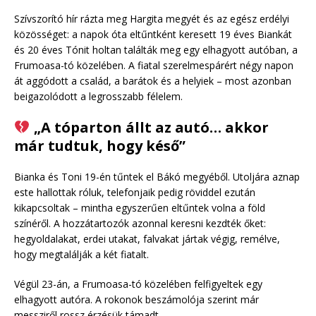
Szívszorító hír rázta meg Hargita megyét és az egész erdélyi
közösséget: a napok óta eltűntként keresett 19 éves Biankát
és 20 éves Tónit holtan találták meg egy elhagyott autóban, a
Frumoasa-tó közelében. A fiatal szerelmespárért négy napon
át aggódott a család, a barátok és a helyiek – most azonban
beigazolódott a legrosszabb félelem.
„A tóparton állt az autó… akkor
már tudtuk, hogy késő”
Bianka és Toni 19-én tűntek el Bákó megyéből. Utoljára aznap
este hallottak róluk, telefonjaik pedig röviddel ezután
kikapcsoltak – mintha egyszerűen eltűntek volna a föld
színéről. A hozzátartozók azonnal keresni kezdték őket:
hegyoldalakat, erdei utakat, falvakat jártak végig, remélve,
hogy megtalálják a két fiatalt.
Végül 23-án, a Frumoasa-tó közelében felfigyeltek egy
elhagyott autóra. A rokonok beszámolója szerint már
messziről rossz érzésük támadt.