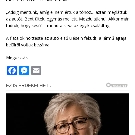
„Addig mentünk, amíg el nem értük a tóhoz… aztán megláttuk
az autót. Bent ültek, egymás mellett. Mozdulatlanul. Akkor már
tudtuk, hogy késő” – mondta sírva az egyik családtag.
A fiatalok holtteste az autó első ülésein feküdt, a jármű ajtajai
belülről voltak bezárva.
Megosztás
F
M
E
a
e
m
c
ss
ai
e
e
l
b
n
o
g
o
e