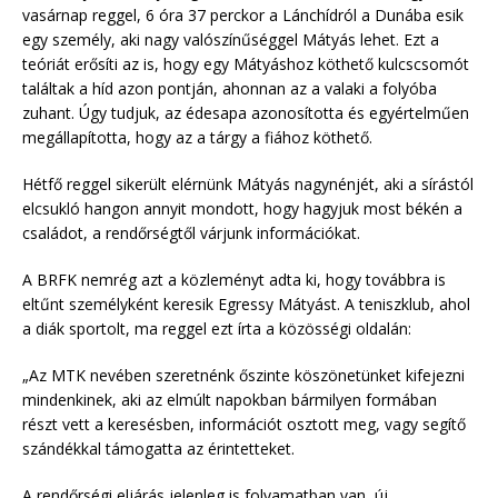
vasárnap reggel, 6 óra 37 perckor a Lánchídról a Dunába esik
egy személy, aki nagy valószínűséggel Mátyás lehet. Ezt a
teóriát erősíti az is, hogy egy Mátyáshoz köthető kulcscsomót
találtak a híd azon pontján, ahonnan az a valaki a folyóba
zuhant. Úgy tudjuk, az édesapa azonosította és egyértelműen
megállapította, hogy az a tárgy a fiához köthető.
Hétfő reggel sikerült elérnünk Mátyás nagynénjét, aki a sírástól
elcsukló hangon annyit mondott, hogy hagyjuk most békén a
családot, a rendőrségtől várjunk információkat.
A BRFK nemrég azt a közleményt adta ki, hogy továbbra is
eltűnt személyként keresik Egressy Mátyást. A teniszklub, ahol
a diák sportolt, ma reggel ezt írta a közösségi oldalán:
„Az MTK nevében szeretnénk őszinte köszönetünket kifejezni
mindenkinek, aki az elmúlt napokban bármilyen formában
részt vett a keresésben, információt osztott meg, vagy segítő
szándékkal támogatta az érintetteket.
A rendőrségi eljárás jelenleg is folyamatban van, új,