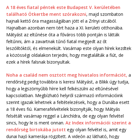
A 18 éves fiatal péntek este Budapest V. kerületében
található Ötkertbe ment szórakozni
, majd szombaton
hajnali kettő óra magasságában jött el a Zrínyi utcából.
Hajnalban azonban nem tért haza a XI. kerületi otthonába.
Mátyást az eltűnése óta a főváros több pontján is látták
feltűnni, ám a zavartnak tűnő fiatal megijedt az őt
leszólítóktól, és elmenekült. Vasárnap este olyan hírek kezdtek
a közösségi oldalakon terjedni, hogy megtalálták a fiút, de
ezek a hírek falsnak bizonyultak.
Noha a család nem osztott meg hivatalos információt,
a
rendőrség pedig továbbra is keresi Mátyást, a Blikk úgy tudja,
hogy a legszörnyűbb hírre kell felkészülni az eltűnésével
kapcsolatban. Megbízható helyről származó információink
szerint igazak lehetnek a feltételezések, hogy a Dunába esett
a 18 éves fiú. Kamerafelvételek bizonyítják, hogy Mátyás
felsétált vasárnap reggel a Lánchídra, de egy olyan felvétel
sincs, hogy le is ment onnan.
Az Index információi szerint a
rendőrség birtokába jutott
egy olyan felvétel is, amit egy
dunai hajó kamerája rögzített. A videón az látható, hogy