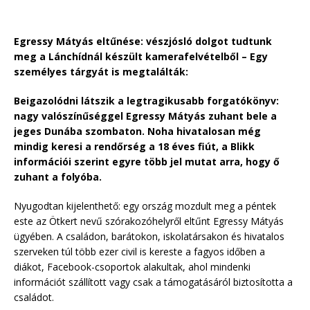
Egressy Mátyás eltűnése: vészjósló dolgot tudtunk
meg a Lánchídnál készült kamerafelvételből – Egy
személyes tárgyát is megtalálták:
Beigazolódni látszik a legtragikusabb forgatókönyv:
nagy valószínűséggel Egressy Mátyás zuhant bele a
jeges Dunába szombaton. Noha hivatalosan még
mindig keresi a rendőrség a 18 éves fiút, a Blikk
információi szerint egyre több jel mutat arra, hogy ő
zuhant a folyóba.
Nyugodtan kijelenthető: egy ország mozdult meg a péntek
este az Ötkert nevű szórakozóhelyről eltűnt Egressy Mátyás
ügyében. A családon, barátokon, iskolatársakon és hivatalos
szerveken túl több ezer civil is kereste a fagyos időben a
diákot, Facebook-csoportok alakultak, ahol mindenki
információt szállított vagy csak a támogatásáról biztosította a
családot.