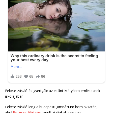
Fekete zászló és gyertyák: az eltűnt Mátyásra emlékeznek
iskolájában
Fekete zászló leng a budapesti gimnázium homlokzatán,
ahol
Egressy Mátyás
tanult. A diákok csendes