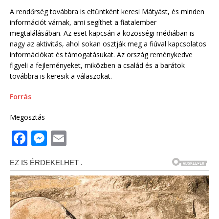
A rendőrség továbbra is eltűntként keresi Mátyást, és minden
információt várnak, ami segíthet a fiatalember
megtalálásában. Az eset kapcsán a közösségi médiában is
nagy az aktivitás, ahol sokan osztják meg a fiúval kapcsolatos
információkat és támogatásukat. Az ország reménykedve
figyeli a fejleményeket, miközben a család és a barátok
továbbra is keresik a válaszokat.
Forrás
Megosztás
F
M
E
a
e
m
c
ss
ai
e
e
l
b
n
o
g