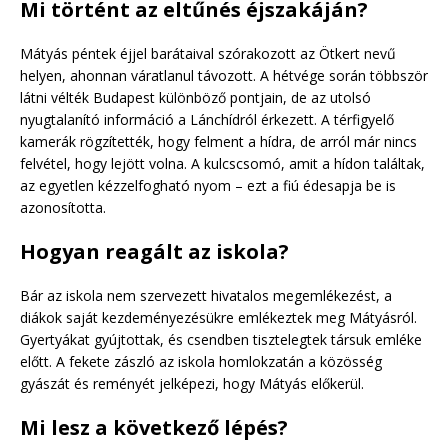
Mi történt az eltűnés éjszakáján?
Mátyás péntek éjjel barátaival szórakozott az Ötkert nevű
helyen, ahonnan váratlanul távozott. A hétvége során többször
látni vélték Budapest különböző pontjain, de az utolsó
nyugtalanító információ a Lánchídról érkezett. A térfigyelő
kamerák rögzítették, hogy felment a hídra, de arról már nincs
felvétel, hogy lejött volna. A kulcscsomó, amit a hídon találtak,
az egyetlen kézzelfogható nyom – ezt a fiú édesapja be is
azonosította.
Hogyan reagált az iskola?
Bár az iskola nem szervezett hivatalos megemlékezést, a
diákok saját kezdeményezésükre emlékeztek meg Mátyásról.
Gyertyákat gyújtottak, és csendben tisztelegtek társuk emléke
előtt. A fekete zászló az iskola homlokzatán a közösség
gyászát és reményét jelképezi, hogy Mátyás előkerül.
Mi lesz a következő lépés?