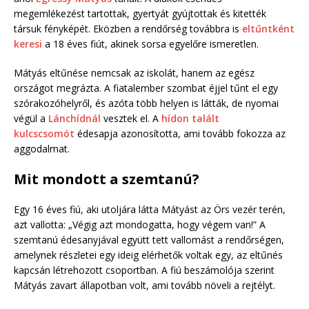
megemlékezést tartottak, gyertyát gyújtottak és kitették
társuk fényképét. Eközben a rendőrség továbbra is
eltűntként
keresi
a 18 éves fiút, akinek sorsa egyelőre ismeretlen.
Mátyás eltűnése nemcsak az iskolát, hanem az egész
országot megrázta. A fiatalember szombat éjjel tűnt el egy
szórakozóhelyről, és azóta több helyen is látták, de nyomai
végül a
Lánchídnál
vesztek el. A
hídon talált
kulcscsomót
édesapja azonosította, ami tovább fokozza az
aggodalmat.
Mit mondott a szemtanú?
Egy 16 éves fiú, aki utoljára látta Mátyást az Örs vezér terén,
azt vallotta: „Végig azt mondogatta, hogy végem van!” A
szemtanú édesanyjával együtt tett vallomást a rendőrségen,
amelynek részletei egy ideig elérhetők voltak egy, az eltűnés
kapcsán létrehozott csoportban. A fiú beszámolója szerint
Mátyás zavart állapotban volt, ami tovább növeli a rejtélyt.