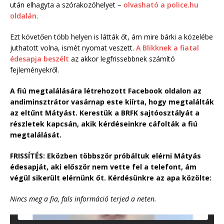
után elhagyta a szórakozóhelyet –
olvasható a police.hu
oldalán
.
Ezt követően több helyen is látták őt, ám mire bárki a közelébe
juthatott volna, ismét nyomat veszett.
A Blikknek a fiatal
édesapja beszélt
az akkor legfrissebbnek számító
fejleményekről.
A fiú megtalálására létrehozott Facebook oldalon az
andiminsztrátor vasárnap este kiírta, hogy megtalálták
az eltűnt Mátyást. Kerestük a BRFK sajtóosztályát a
részletek kapcsán, akik kérdéseinkre cáfolták a fiú
megtalálását.
FRISSÍTÉS: Eközben többször próbáltuk elérni Mátyás
édesapját, aki először nem vette fel a telefont, ám
végül sikerült elérnünk őt. Kérdésünkre az apa közölte:
Nincs meg a fia, fals információ terjed a neten.