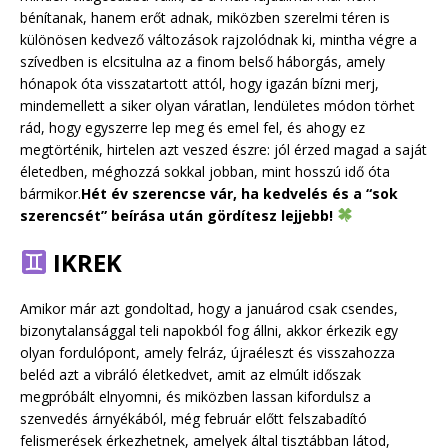
bénítanak, hanem erőt adnak, miközben szerelmi téren is
különösen kedvező változások rajzolódnak ki, mintha végre a
szívedben is elcsitulna az a finom belső háborgás, amely
hónapok óta visszatartott attól, hogy igazán bízni merj,
mindemellett a siker olyan váratlan, lendületes módon törhet
rád, hogy egyszerre lep meg és emel fel, és ahogy ez
megtörténik, hirtelen azt veszed észre: jól érzed magad a saját
életedben, méghozzá sokkal jobban, mint hosszú idő óta
bármikor.
Hét év szerencse vár, ha kedvelés és a “sok
szerencsét” beírása után gördítesz lejjebb!
IKREK
Amikor már azt gondoltad, hogy a januárod csak csendes,
bizonytalansággal teli napokból fog állni, akkor érkezik egy
olyan fordulópont, amely felráz, újraéleszt és visszahozza
beléd azt a vibráló életkedvet, amit az elmúlt időszak
megpróbált elnyomni, és miközben lassan kifordulsz a
szenvedés árnyékából, még február előtt felszabadító
felismerések érkezhetnek, amelyek által tisztábban látod,