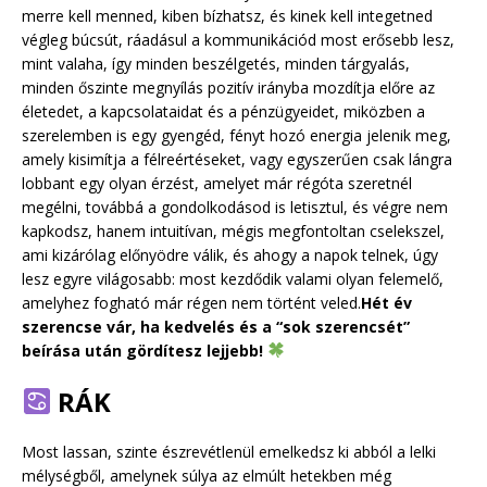
merre kell menned, kiben bízhatsz, és kinek kell integetned
végleg búcsút, ráadásul a kommunikációd most erősebb lesz,
mint valaha, így minden beszélgetés, minden tárgyalás,
minden őszinte megnyílás pozitív irányba mozdítja előre az
életedet, a kapcsolataidat és a pénzügyeidet, miközben a
szerelemben is egy gyengéd, fényt hozó energia jelenik meg,
amely kisimítja a félreértéseket, vagy egyszerűen csak lángra
lobbant egy olyan érzést, amelyet már régóta szeretnél
megélni, továbbá a gondolkodásod is letisztul, és végre nem
kapkodsz, hanem intuitívan, mégis megfontoltan cselekszel,
ami kizárólag előnyödre válik, és ahogy a napok telnek, úgy
lesz egyre világosabb: most kezdődik valami olyan felemelő,
amelyhez fogható már régen nem történt veled.
Hét év
szerencse vár, ha kedvelés és a “sok szerencsét”
beírása után gördítesz lejjebb!
RÁK
Most lassan, szinte észrevétlenül emelkedsz ki abból a lelki
mélységből, amelynek súlya az elmúlt hetekben még