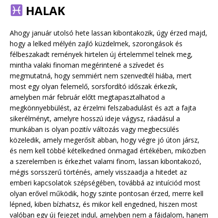
HALAK
Ahogy január utolsó hete lassan kibontakozik, úgy érzed majd,
hogy a lelked mélyén zajló küzdelmek, szorongások és
félbeszakadt remények hirtelen új értelemmel telnek meg,
mintha valaki finoman megérintené a szívedet és
megmutatná, hogy semmiért nem szenvedtél hiába, mert
most egy olyan felemelő, sorsfordító időszak érkezik,
amelyben már február előtt megtapasztalhatod a
megkönnyebbülést, az érzelmi felszabadulást és azt a fajta
sikerélményt, amelyre hosszú ideje vágysz, ráadásul a
munkában is olyan pozitív változás vagy megbecsülés
közeledik, amely megerősít abban, hogy végre jó úton jársz,
és nem kell többé kételkedned önmagad értékében, miközben
a szerelemben is érkezhet valami finom, lassan kibontakozó,
mégis sorsszerű történés, amely visszaadja a hitedet az
emberi kapcsolatok szépségében, továbbá az intuíciód most
olyan erővel működik, hogy szinte pontosan érzed, merre kell
lépned, kiben bízhatsz, és mikor kell engedned, hiszen most
valóban egy új fejezet indul, amelyben nem a fájdalom, hanem