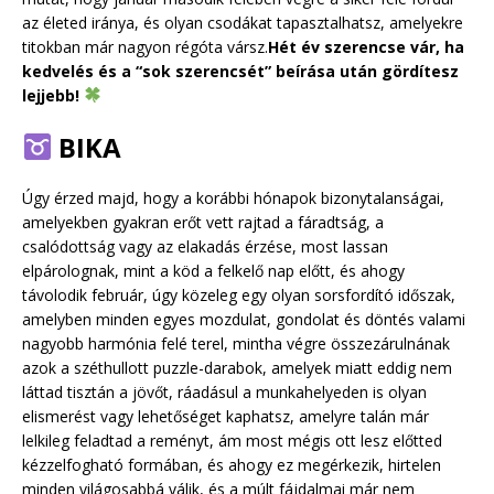
az életed iránya, és olyan csodákat tapasztalhatsz, amelyekre
titokban már nagyon régóta vársz.
Hét év szerencse vár, ha
kedvelés és a “sok szerencsét” beírása után gördítesz
lejjebb!
BIKA
Úgy érzed majd, hogy a korábbi hónapok bizonytalanságai,
amelyekben gyakran erőt vett rajtad a fáradtság, a
csalódottság vagy az elakadás érzése, most lassan
elpárolognak, mint a köd a felkelő nap előtt, és ahogy
távolodik február, úgy közeleg egy olyan sorsfordító időszak,
amelyben minden egyes mozdulat, gondolat és döntés valami
nagyobb harmónia felé terel, mintha végre összezárulnának
azok a széthullott puzzle-darabok, amelyek miatt eddig nem
láttad tisztán a jövőt, ráadásul a munkahelyeden is olyan
elismerést vagy lehetőséget kaphatsz, amelyre talán már
lelkileg feladtad a reményt, ám most mégis ott lesz előtted
kézzelfogható formában, és ahogy ez megérkezik, hirtelen
minden világosabbá válik, és a múlt fájdalmai már nem