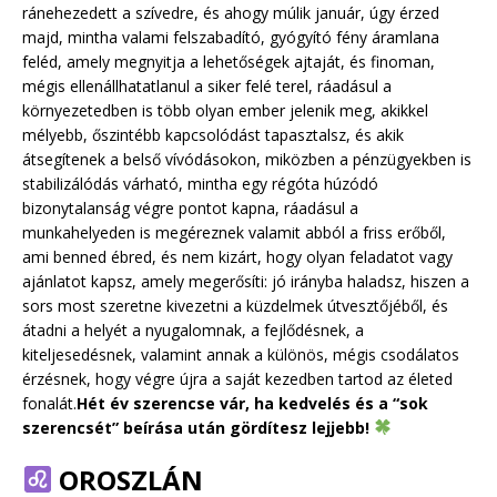
ránehezedett a szívedre, és ahogy múlik január, úgy érzed
majd, mintha valami felszabadító, gyógyító fény áramlana
feléd, amely megnyitja a lehetőségek ajtaját, és finoman,
mégis ellenállhatatlanul a siker felé terel, ráadásul a
környezetedben is több olyan ember jelenik meg, akikkel
mélyebb, őszintébb kapcsolódást tapasztalsz, és akik
átsegítenek a belső vívódásokon, miközben a pénzügyekben is
stabilizálódás várható, mintha egy régóta húzódó
bizonytalanság végre pontot kapna, ráadásul a
munkahelyeden is megéreznek valamit abból a friss erőből,
ami benned ébred, és nem kizárt, hogy olyan feladatot vagy
ajánlatot kapsz, amely megerősíti: jó irányba haladsz, hiszen a
sors most szeretne kivezetni a küzdelmek útvesztőjéből, és
átadni a helyét a nyugalomnak, a fejlődésnek, a
kiteljesedésnek, valamint annak a különös, mégis csodálatos
érzésnek, hogy végre újra a saját kezedben tartod az életed
fonalát.
Hét év szerencse vár, ha kedvelés és a “sok
szerencsét” beírása után gördítesz lejjebb!
OROSZLÁN