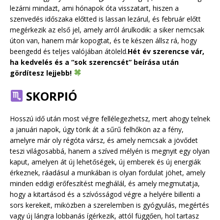
lezárni mindazt, ami hónapok óta visszatart, hiszen a
szenvedés időszaka előtted is lassan lezárul, és február előtt
megérkezik az első jel, amely arról árulkodik: a siker nemcsak
úton van, hanem már kopogtat, és te készen állsz rá, hogy
beengedd és teljes valójában átöleld.
Hét év szerencse vár,
ha kedvelés és a “sok szerencsét” beírása után
gördítesz lejjebb!
SKORPIÓ
Hosszú idő után most végre fellélegezhetsz, mert ahogy telnek
a januári napok, úgy törik át a sűrű felhőkön az a fény,
amelyre már oly régóta vársz, és amely nemcsak a jövődet
teszi világosabbá, hanem a szíved mélyén is megnyit egy olyan
kaput, amelyen át új lehetőségek, új emberek és új energiák
érkeznek, ráadásul a munkában is olyan fordulat jöhet, amely
minden eddigi erőfeszítést meghálál, és amely megmutatja,
hogy a kitartásod és a szívósságod végre a helyére billenti a
sors kerekeit, miközben a szerelemben is gyógyulás, megértés
vagy új lángra lobbanás ígérkezik, attól függően, hol tartasz