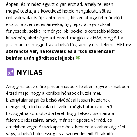
éppen, és mindez együtt olyan erőt ad, amely teljesen
megváltoztatja a következő heteid hangulatát, sőt az
önbizalmadat is új szintre emeli, hiszen ahogy február előtt
elcsitul a szenvedés árnyéka, úgy lépsz át egy sokkal
fényesebb, sokkal reménytelibb, sokkal sikeresebb időszak
küszöbén, ahol végre azt érzed: megjött az időd, megjött a
jutalmad, és megjött az a belső tűz, amely újra felemel.
Hét év
szerencse vár, ha kedvelés és a “sok szerencsét”
beírása után gördítesz lejjebb!
NYILAS
Ahogy haladsz előre január második felében, egyre erősebben
érzed majd, hogy a korábbi hónapok küzdelmei,
bizonytalanságai és belső vívódásai lassan kezdenek
elengedni, mintha valami szelíd, mégis határozott erő
tisztogatná körülötted a teret, hogy felkészítsen arra a
felemelő időszakra, amely már pár lépésre vár rád, és
amelyben végre összekapcsolódik benned a szabadság iránti
vágy, a belső bölcsesség és a szenvedéseidből fakadó