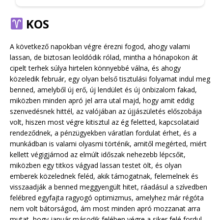
KOS
A következő napokban végre érezni fogod, ahogy valami
lassan, de biztosan leoldódik rólad, mintha a hónapokon át
cipelt terhek súlya hirtelen könnyebbé válna, és ahogy
közeledik február, egy olyan belső tisztulási folyamat indul meg
benned, amelyből új erő, új lendület és új önbizalom fakad,
miközben minden apró jel arra utal majd, hogy amit eddig
szenvedésnek hittél, az valójában az újjászületés előszobája
volt, hiszen most végre kitisztul az ég feletted, kapcsolataid
rendeződnek, a pénzügyekben váratlan fordulat érhet, és a
munkádban is valami olyasmi történik, amitől megérted, miért
kellett végigjárnod az elmúlt időszak nehezebb lépcsőit,
miközben egy titkos vágyad lassan testet ölt, és olyan
emberek közelednek feléd, akik támogatnak, felemelnek és
visszaadják a benned meggyengült hitet, ráadásul a szívedben
felébred egyfajta ragyogó optimizmus, amelyhez már régóta
nem volt bátorságod, ám most minden apró mozzanat arra
mutat, hogy január második felében végre a siker felé fordul