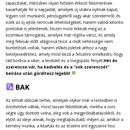
tapasztalat, miközben olyan hirtelen érkező felismerések
kavarhatják fel a napjaidat, amelyek új utakra nyitnak kaput,
legyen szó munkáról, pénzügyekről vagy akár szerelemről, és
ezek az új ajtók nemcsak lehetőségeket, hanem valódi kitörési
pontokat is jelentenek, hiszen most érkezik meg az a
kozmikus támogatás, amelyre már régóta vársz, és amely
még február előtt világossá teszi: a múlt nehézségei nem
büntetések voltak, hanem előkészületek ahhoz a nagy
beteljesedéshez, amely most kezd a felszínre emelkedni, hogy
rád borítsa a siker, a lendület és a megújulás fényét.
Hét év
szerencse vár, ha kedvelés és a “sok szerencsét”
beírása után gördítesz lejjebb!
BAK
Az elmúlt időszak terhei, amelyek olykor már a testedben is
érezhetővé váltak, most lassan feloldódnak, mintha a sors
végre úgy döntött volna, elég volt a megpróbáltatásokból, és
eljött az ideje annak, hogy megtapasztald, milyen az, amikor a
kemény munka, a kitartás és az érzelmi erő egyszerre hoz