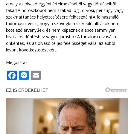
amely az olvasó egyéni értelmezéséből vagy döntéseiből
fakad.A horoszkópot nem szabad jogi, orvosi, pénzügyi vagy
szakmai tanács helyettesítésére felhasználni.A felhasználó
tudomásul veszi, hogy a szövegben szereplő állítások nem
kötelező érvényűek, és nem képeznek alapot semmilyen
hivatalos döntéshez vagy eljáráshoz.A tartalom olvasása
önkéntes, és az olvasó teljes felelősséget vállal az abból
levont következtetésekért.
Megosztás
F
M
E
a
e
m
c
ss
ai
e
e
l
b
n
o
g
o
e