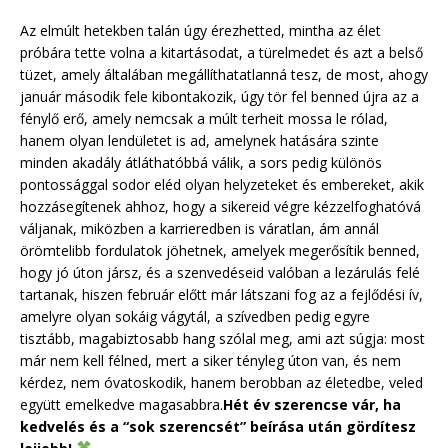
Az elmúlt hetekben talán úgy érezhetted, mintha az élet
próbára tette volna a kitartásodat, a türelmedet és azt a belső
tüzet, amely általában megállíthatatlanná tesz, de most, ahogy
január második fele kibontakozik, úgy tör fel benned újra az a
fénylő erő, amely nemcsak a múlt terheit mossa le rólad,
hanem olyan lendületet is ad, amelynek hatására szinte
minden akadály átláthatóbbá válik, a sors pedig különös
pontossággal sodor eléd olyan helyzeteket és embereket, akik
hozzásegítenek ahhoz, hogy a sikereid végre kézzelfoghatóvá
váljanak, miközben a karrieredben is váratlan, ám annál
örömtelibb fordulatok jöhetnek, amelyek megerősítik benned,
hogy jó úton jársz, és a szenvedéseid valóban a lezárulás felé
tartanak, hiszen február előtt már látszani fog az a fejlődési ív,
amelyre olyan sokáig vágytál, a szívedben pedig egyre
tisztább, magabiztosabb hang szólal meg, ami azt súgja: most
már nem kell félned, mert a siker tényleg úton van, és nem
kérdez, nem óvatoskodik, hanem berobban az életedbe, veled
együtt emelkedve magasabbra.
Hét év szerencse vár, ha
kedvelés és a “sok szerencsét” beírása után gördítesz