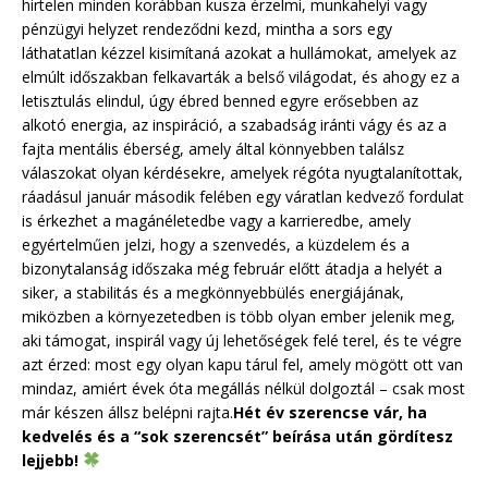
hirtelen minden korábban kusza érzelmi, munkahelyi vagy
pénzügyi helyzet rendeződni kezd, mintha a sors egy
láthatatlan kézzel kisimítaná azokat a hullámokat, amelyek az
elmúlt időszakban felkavarták a belső világodat, és ahogy ez a
letisztulás elindul, úgy ébred benned egyre erősebben az
alkotó energia, az inspiráció, a szabadság iránti vágy és az a
fajta mentális éberség, amely által könnyebben találsz
válaszokat olyan kérdésekre, amelyek régóta nyugtalanítottak,
ráadásul január második felében egy váratlan kedvező fordulat
is érkezhet a magánéletedbe vagy a karrieredbe, amely
egyértelműen jelzi, hogy a szenvedés, a küzdelem és a
bizonytalanság időszaka még február előtt átadja a helyét a
siker, a stabilitás és a megkönnyebbülés energiájának,
miközben a környezetedben is több olyan ember jelenik meg,
aki támogat, inspirál vagy új lehetőségek felé terel, és te végre
azt érzed: most egy olyan kapu tárul fel, amely mögött ott van
mindaz, amiért évek óta megállás nélkül dolgoztál – csak most
már készen állsz belépni rajta.
Hét év szerencse vár, ha
kedvelés és a “sok szerencsét” beírása után gördítesz
lejjebb!