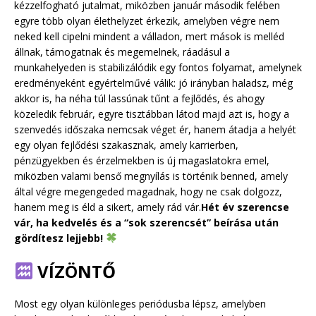
kézzelfogható jutalmat, miközben január második felében
egyre több olyan élethelyzet érkezik, amelyben végre nem
neked kell cipelni mindent a válladon, mert mások is melléd
állnak, támogatnak és megemelnek, ráadásul a
munkahelyeden is stabilizálódik egy fontos folyamat, amelynek
eredményeként egyértelművé válik: jó irányban haladsz, még
akkor is, ha néha túl lassúnak tűnt a fejlődés, és ahogy
közeledik február, egyre tisztábban látod majd azt is, hogy a
szenvedés időszaka nemcsak véget ér, hanem átadja a helyét
egy olyan fejlődési szakasznak, amely karrierben,
pénzügyekben és érzelmekben is új magaslatokra emel,
miközben valami benső megnyílás is történik benned, amely
által végre megengeded magadnak, hogy ne csak dolgozz,
hanem meg is éld a sikert, amely rád vár.
Hét év szerencse
vár, ha kedvelés és a “sok szerencsét” beírása után
gördítesz lejjebb!
VÍZÖNTŐ
Most egy olyan különleges periódusba lépsz, amelyben