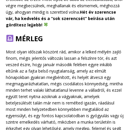
végre megbecsülnek, meghallanak és elismernek, méghozzá
úgy, ahogyan mindig is szeretted volna.
Hét év szerencse
vár, ha kedvelés és a “sok szerencsét” beírása után
gördítesz lejjebb!
MÉRLEG
Most olyan időszak köszönt rád, amikor a lelked mélyén zajló
finom, mégis jelentős változás lassan a felszínre tör, és azt
veszed észre, hogy január második felében egyre inkább
eltűnik az a fajta belső nyugtalanság, amely az elmúlt
hónapokban gyakran megbénított, és helyét átveszi egy
megmagyarázhatatlan, mégis csodálatos könnyedség, mintha
minden terhet valaki láthatatlanul levenne a válladról, és ezzel
együtt teret nyitna azoknak a vágyaknak, amelyek
beteljesülését talán már nem is remélted igazán, ráadásul
most minden helyzetedben könnyebben megtalálod az
egyensúlyt, és egy fontos kapcsolatodban is gyógyulás vagy új
szintre emelkedés várható, miközben a munka területén is
érkezhet egy olyan lehetőség, amely meglep, felemel és segít