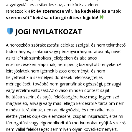
a gyógyulás és a siker lesz az, ami köré az életed
rendeződik.
Hét év szerencse vár, ha kedvelés és a “sok
szerencsét” beírása után gördítesz lejjebb!
JOGI NYILATKOZAT
A horoszkóp szórakoztatási célokat szolgál, és nem tekinthető
tudományos, szakmai vagy pénzügyi iránymutatásnak, mivel
az itt leírtak szimbolikus jelképeken és általános
értelmezéseken alapulnak, nem pedig bizonyított tényeken.A
leírt jóslatok nem ígérnek biztos eredményt, és nem
helyettesítik a személyes döntések felelősségteljes
mérlegelését, továbbá nem garantálnak egészségi, pénzügyi
vagy érzelmi változást.Az olvasó minden döntést saját
belátása szerint és saját felelősségére hoz meg, legyen szó
magánéleti, anyagi vagy más jellegű kérdésről.A tartalom nem
minősül terápiának, nem ad diagnózist, és nem alkalmas
élethelyzetek objektív elemzésére, csupán inspirációt, érzelmi
támogatást vagy elgondolkodtató motívumokat nyújt.A szerző
nem vállal felelősséget semmilyen olyan következményért,