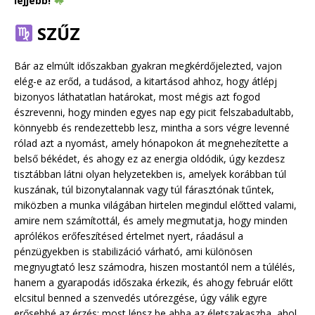
lejjebb!
SZŰZ
Bár az elmúlt időszakban gyakran megkérdőjelezted, vajon
elég-e az erőd, a tudásod, a kitartásod ahhoz, hogy átlépj
bizonyos láthatatlan határokat, most mégis azt fogod
észrevenni, hogy minden egyes nap egy picit felszabadultabb,
könnyebb és rendezettebb lesz, mintha a sors végre levenné
rólad azt a nyomást, amely hónapokon át megnehezítette a
belső békédet, és ahogy ez az energia oldódik, úgy kezdesz
tisztábban látni olyan helyzetekben is, amelyek korábban túl
kuszának, túl bizonytalannak vagy túl fárasztónak tűntek,
miközben a munka világában hirtelen megindul előtted valami,
amire nem számítottál, és amely megmutatja, hogy minden
aprólékos erőfeszítésed értelmet nyert, ráadásul a
pénzügyekben is stabilizáció várható, ami különösen
megnyugtató lesz számodra, hiszen mostantól nem a túlélés,
hanem a gyarapodás időszaka érkezik, és ahogy február előtt
elcsitul benned a szenvedés utórezgése, úgy válik egyre
erősebbé az érzés: most lépsz be abba az életszakaszba, ahol