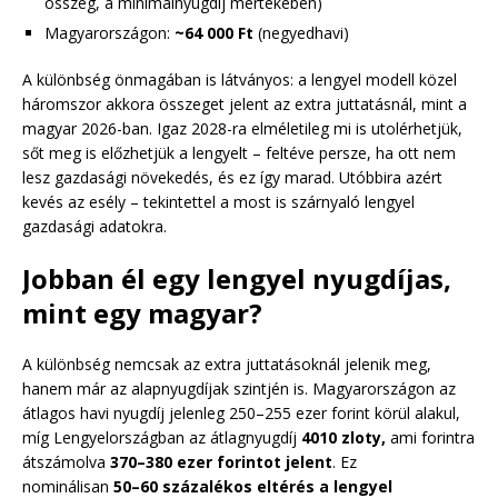
összeg, a minimálnyugdíj mértékében)
Magyarországon:
~64 000 Ft
(negyedhavi)
A különbség önmagában is látványos: a lengyel modell közel
háromszor akkora összeget jelent az extra juttatásnál, mint a
magyar 2026-ban. Igaz 2028-ra elméletileg mi is utolérhetjük,
sőt meg is előzhetjük a lengyelt – feltéve persze, ha ott nem
lesz gazdasági növekedés, és ez így marad. Utóbbira azért
kevés az esély – tekintettel a most is szárnyaló lengyel
gazdasági adatokra.
Jobban él egy lengyel nyugdíjas,
mint egy magyar?
A különbség nemcsak az extra juttatásoknál jelenik meg,
hanem már az alapnyugdíjak szintjén is. Magyarországon az
átlagos havi nyugdíj jelenleg 250–255 ezer forint körül alakul,
míg Lengyelországban az átlagnyugdíj
4010 zloty,
ami forintra
átszámolva
370–380 ezer forintot jelent
. Ez
nominálisan
50–60 százalékos eltérés a lengyel