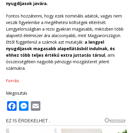
nyugdíjasok javára.
Fontos hozzátenni, hogy ezek nominális adatok, vagyis nem
veszik figyelembe a megélhetési költségek eltérését.
Lengyelországban a rezsi gyakran magasabb, miközben több
alapvető élelmiszer ára alacsonyabb, mint Magyarországon.
Ettől függetlenül a számok azt mutatják:
a lengyel
nyugdíjasok magasabb alapellátásból indulnak, és
ehhez több teljes értékű extra juttatás társul
, ami
összességében nagyobb pénzügyi mozgásteret jelent
számukra.
Forrás
Megosztás
F
M
E
a
e
m
c
ss
ai