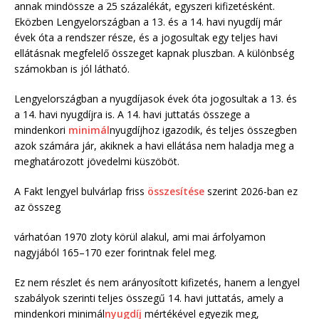
annak mindössze a 25 százalékát, egyszeri kifizetésként.
Eközben Lengyelországban a 13. és a 14. havi nyugdíj már
évek óta a rendszer része, és a jogosultak egy teljes havi
ellátásnak megfelelő összeget kapnak pluszban. A különbség
számokban is jól látható.
Lengyelországban a nyugdíjasok évek óta jogosultak a 13. és
a 14. havi nyugdíjra is. A 14. havi juttatás összege a
mindenkori
minimál
nyugdíjhoz igazodik, és teljes összegben
azok számára jár, akiknek a havi ellátása nem haladja meg a
meghatározott jövedelmi küszöböt.
A Fakt lengyel bulvárlap friss
összesítése
szerint 2026-ban ez
az összeg
várhatóan 1970 zloty körül alakul, ami mai árfolyamon
nagyjából 165–170 ezer forintnak felel meg.
Ez nem részlet és nem arányosított kifizetés, hanem a lengyel
szabályok szerinti teljes összegű 14. havi juttatás, amely a
mindenkori minimál
nyugdíj
mértékével egyezik meg,