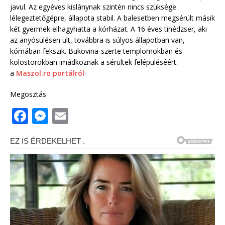
javul. Az egyéves kislánynak szintén nincs szüksége
lélegeztetőgépre, állapota stabil. A balesetben megsérült másik
két gyermek elhagyhatta a kórházat. A 16 éves tinédzser, aki
az anyósülésen ült, továbbra is súlyos állapotban van,
kómában fekszik. Bukovina-szerte templomokban és
kolostorokban imádkoznak a sérültek felépüléséért.-
a
Maszol.ro portálról
Megosztás
F
M
E
a
e
m
c
ss
ai
e
e
l
b
n
o
g
o
e