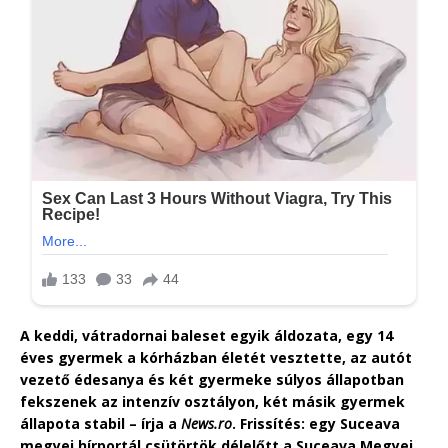
A keddi, vátradornai baleset egyik áldozata, egy 14
éves gyermek a kórházban életét vesztette, az autót
vezető édesanya és két gyermeke súlyos állapotban
fekszenek az intenzív osztályon, két másik gyermek
állapota stabil – írja a
News.ro
. Frissítés: egy Suceava
megyei hírportál csütörtök délelőtt a Suceava Megyei