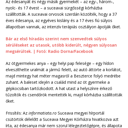
Az édesanyát és négy másik gyermekét – az egy-, három-,
nyolc- és 17 évest – a suceavai sürgősségi kórházba
szállították. A suceavai orvosok szerdán közölték, hogy a 37
éves édesanya, az egyéves kislány és a 17 éves fiú súlyos
állapotban vannak, az intenzív terápiás osztályon ápolják őket.
Bár az első híradás szerint nem szenvedtek súlyos
sérüléseket az utasok, utóbb kiderült, négyen súlyosan
megsérültek. | Fotó: Radio Dorna/Facebook
Az ötgyermekes anya – egy helyi pap felesége – egy hídon
elveszíthette uralmát a jármű felett, az autó áttörte a korlátot,
majd mintegy hat méter magasról a Beszterce folyó medrébe
zuhant. A baleset idején a család mind az öt gyermeke a
gépkocsiban tartózkodott. A hat utast a helyszínre érkező
tűzoltók és csendőrök mentették ki, majd kórházba szállították
őket.
Frissítés: Az
informatiata.ro
Suceava megyei hírportál
csütörtök délelőtt a Suceava Megyei Kórházra hivatkozva azt
írta, az édesanya már nem szorul lélegeztetőgépre, és állapota