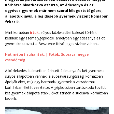
Kórházra hivatkozva azt írta, az édesanya és az
egyéves gyermek már nem szorul lélegeztetőgépre,
állapotuk javul, a legidősebb gyermek viszont kómában
fekszik.
Mint korábban
írtuk
, súlyos közlekedési baleset történt
kedden: egy személygépkocsi, amelyben egy édesanya és öt
gyermeke utazott a Beszterce folyó jeges vizébe zuhant.
Hat métert zuhantak. | Fotók: Suceava megyei
csendőrség
A közlekedési balesetben érintett édesanya és két gyermeke
súlyos állapotban vannak, a suceavai sürgősségi kórházban
ápolják őket, míg egy harmadik gyermek a vátradornai
kórházban életét vesztette. A gépkocsiban tartózkodó további
két gyermek állapota stabil, őket szintén a suceavai kórházban
kezelik.