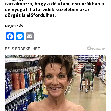
tartalmazza, hogy a délutáni, esti órákban a
délnyugati határvidék közelében akár
dörgés is előfordulhat.
Megosztás
F
M
E
a
e
m
c
ss
ai
e
e
l
b
n
o
g
o
e
k
r