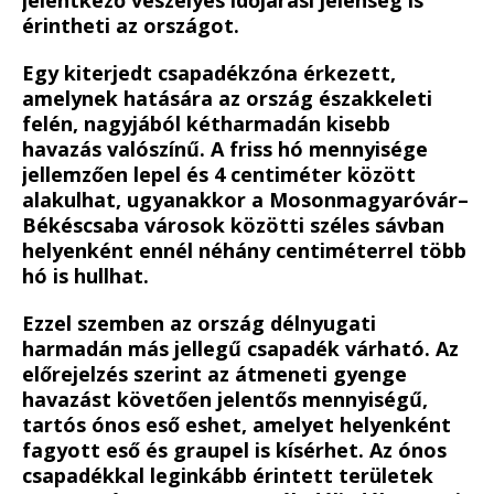
érintheti az országot.
Egy kiterjedt csapadékzóna érkezett,
amelynek hatására az ország északkeleti
felén, nagyjából kétharmadán kisebb
havazás valószínű. A friss hó mennyisége
jellemzően lepel és 4 centiméter között
alakulhat, ugyanakkor a Mosonmagyaróvár–
Békéscsaba városok közötti széles sávban
helyenként ennél néhány centiméterrel több
hó is hullhat.
Ezzel szemben az ország délnyugati
harmadán más jellegű csapadék várható. Az
előrejelzés szerint az átmeneti gyenge
havazást követően jelentős mennyiségű,
tartós ónos eső eshet, amelyet helyenként
fagyott eső és graupel is kísérhet. Az ónos
csapadékkal leginkább érintett területek