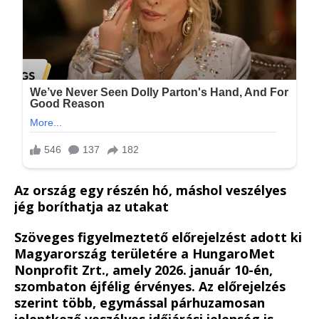
Az ország egy részén hó, máshol veszélyes
jég boríthatja az utakat
Szöveges figyelmeztető előrejelzést adott ki
Magyarország területére a HungaroMet
Nonprofit Zrt., amely 2026. január 10-én,
szombaton éjfélig érvényes. Az előrejelzés
szerint több, egymással párhuzamosan
jelentkező veszélyes időjárási jelenség is