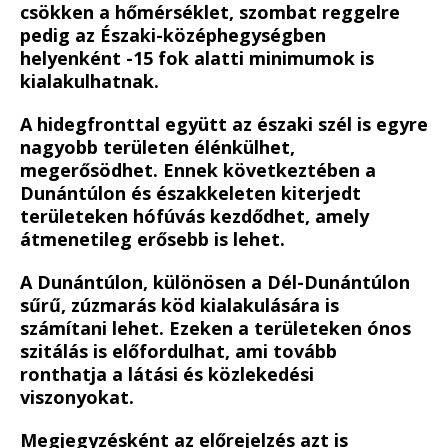
csökken a hőmérséklet, szombat reggelre
pedig az Északi-középhegységben
helyenként -15 fok alatti minimumok is
kialakulhatnak.
A hidegfronttal együtt az északi szél is egyre
nagyobb területen élénkülhet,
megerősödhet. Ennek következtében a
Dunántúlon és északkeleten kiterjedt
területeken hófúvás kezdődhet, amely
átmenetileg erősebb is lehet.
A Dunántúlon, különösen a Dél-Dunántúlon
sűrű, zúzmarás köd kialakulására is
számítani lehet. Ezeken a területeken ónos
szitálás is előfordulhat, ami tovább
ronthatja a látási és közlekedési
viszonyokat.
Megjegyzésként az előrejelzés azt is