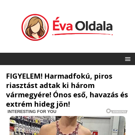
FIGYELEM! Harmadfokú, piros
riasztást adtak ki három
vármegyére! Ónos eső, havazás és
extrém hideg jön!