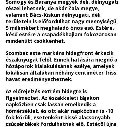
Somogy és Baranya megyék déli, délnyugati
részei lehetnek, de akár Zala megye,
valamint Bács-Kiskun délnyugati, déli
területein is előfordulhat nagy mennyiségű,
5 millimétert meghaladó ónos eső. Estére,
késő estére a csapadékhajlam fokozatosan
mindenütt csökkenhet.
Szombat este markáns hidegfront érkezik
északnyugat felől. Ennek hatására megnő a
hózáporok kialakulásának esélye, amelyek
lokálisan általában néhány centiméter friss
havat eredményezhetnek.
Az előrejelzés extrém hidegre is
figyelmeztet. Az északkeleti tájakon
napközben csak lassan emelkedik a
hőmérséklet, és ott akár napközben is -10
fok körüli, esetenként kissé alacsonyabb
csúcsértékek fordulhatnak elő. Estétől újra