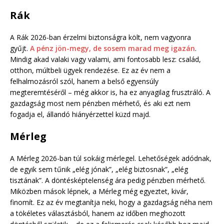
Rák
A Rák 2026-ban érzelmi biztonságra költ, nem vagyonra
gyűjt.
A pénz jön-megy, de sosem marad meg igazán
.
Mindig akad valaki vagy valami, ami fontosabb lesz: család,
otthon, múltbeli ügyek rendezése. Ez az év nem a
felhalmozásról szól, hanem a belső egyensúly
megteremtéséről – még akkor is, ha ez anyagilag frusztráló. A
gazdagság most nem pénzben mérhető, és aki ezt nem
fogadja el, állandó hiányérzettel küzd majd.
Mérleg
A Mérleg 2026-ban túl sokáig mérlegel. Lehetőségek adódnak,
de egyik sem tűnik „elég jónak”, „elég biztosnak”, „elég
tisztának”. A döntésképtelenség ára pedig pénzben mérhető.
Miközben mások lépnek, a Mérleg még egyeztet, kivár,
finomít. Ez az év megtanítja neki, hogy a gazdagság néha nem
a tökéletes választásból, hanem az időben meghozott