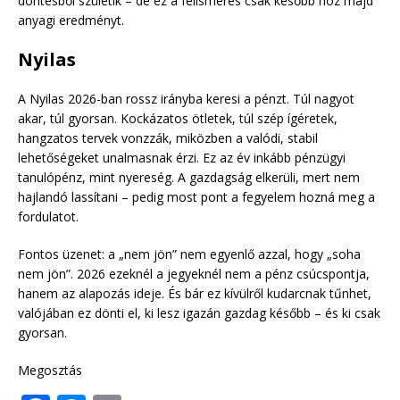
döntésből születik – de ez a felismerés csak később hoz majd
anyagi eredményt.
Nyilas
A Nyilas 2026-ban rossz irányba keresi a pénzt. Túl nagyot
akar, túl gyorsan. Kockázatos ötletek, túl szép ígéretek,
hangzatos tervek vonzzák, miközben a valódi, stabil
lehetőségeket unalmasnak érzi. Ez az év inkább pénzügyi
tanulópénz, mint nyereség. A gazdagság elkerüli, mert nem
hajlandó lassítani – pedig most pont a fegyelem hozná meg a
fordulatot.
Fontos üzenet: a „nem jön” nem egyenlő azzal, hogy „soha
nem jön”. 2026 ezeknél a jegyeknél nem a pénz csúcspontja,
hanem az alapozás ideje. És bár ez kívülről kudarcnak tűnhet,
valójában ez dönti el, ki lesz igazán gazdag később – és ki csak
gyorsan.
Megosztás