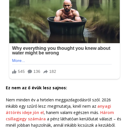
Ez nem az ő évük lesz sajnos:
Nem minden év a hirtelen meggazdagodásról szól. 2026
inkább egy szűrő lesz: megmutatja, kinél nem az
anyagi
áttörés ideje jön el
, hanem valami egészen más.
Három
csillagjegy számára
a pénz láthatóan kerülőutat választ – és
minél jobban hajszolnák, annál inkább kicsúszik a kezükből.