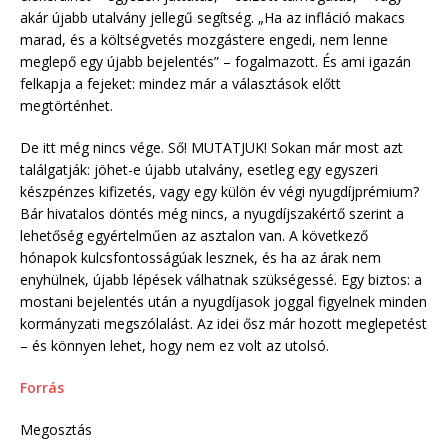
akár újabb utalvány jellegű segítség. „Ha az infláció makacs
marad, és a költségvetés mozgástere engedi, nem lenne
meglepő egy újabb bejelentés” – fogalmazott. És ami igazán
felkapja a fejeket: mindez már a választások előtt
megtörténhet.
De itt még nincs vége. Ső! MUTATJUK! Sokan már most azt
találgatják: jöhet-e újabb utalvány, esetleg egy egyszeri
készpénzes kifizetés, vagy egy külön év végi nyugdíjprémium?
Bár hivatalos döntés még nincs, a nyugdíjszakértő szerint a
lehetőség egyértelműen az asztalon van. A következő
hónapok kulcsfontosságúak lesznek, és ha az árak nem
enyhülnek, újabb lépések válhatnak szükségessé. Egy biztos: a
mostani bejelentés után a nyugdíjasok joggal figyelnek minden
kormányzati megszólalást. Az idei ősz már hozott meglepetést
– és könnyen lehet, hogy nem ez volt az utolsó.
Forrás
Megosztás