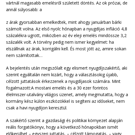
vártnál magasabb emelésről született döntés. Az ok prózai, de
annál súlyosabb: a
z árak gyorsabban emelkedtek, mint ahogy januárban bárki
számolt volna. Az első nyolc hónapban a nyugdíjas infláció 4,8
százalékra ugrott, miközben az év eleji emelés mindössze 3,2
százalék volt. A törvény pedig nem ismer kegyelmet: ha
elszállnak az árak, korrigálni kell. És most jött az, amire sokan
nem számítottak…
A bejelentés után megszólalt egy elismert nyugdíjszakértő, aki
szerint egyáltalán nem kizárt, hogy a választásokig újabb,
célzott juttatások érkezzenek a nyugdíjasok számára. Mint
fogalmazott:A mostani emelés és a 30 ezer forintos
élelmiszer-utalvány világos üzenet, amely megmutatta, hogy a
kormány kész külön eszközökkel is segíteni az időseket, nem
csak a havi nyugdíjon keresztül.
A szakértő szerint a gazdasági és politikai környezet alapján
reális forgatókönyv, hogy a következő hónapokban ismét
előkerülhet – egyszeri juttatás, – célzott támogatás, – vagy