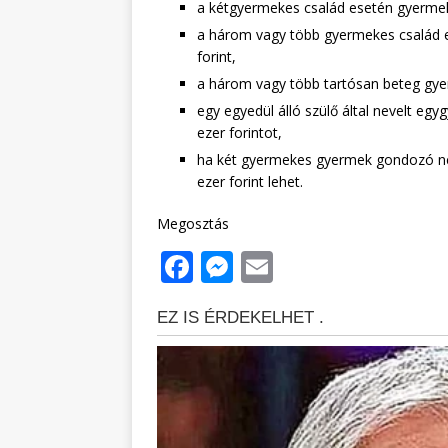
a kétgyermekes család esetén gyermek
a három vagy több gyermekes család e
forint,
a három vagy több tartósan beteg gyer
egy egyedül álló szülő által nevelt e
ezer forintot,
ha két gyermekes gyermek gondozó ne
ezer forint lehet.
Megosztás
F
M
E
a
e
m
c
ss
ai
e
e
l
b
n
o
g