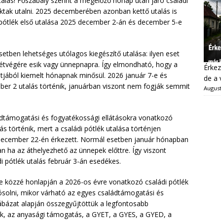
talás! Főszabály szerint a megelőző hónap után járó családi
oktak utalni. 2025 decemberében azonban kettő utalás is
 pótlék első utalása 2025 december 2-án és december 5-e
setben lehetséges utólagos kiegészítő utalása: ilyen eset
hétvégére esik vagy ünnepnapra. Így elmondható, hogy a
Érkez
tjából kiemelt hónapnak minősül. 2026 január 7-e és
de a 
ber 2 utalás történik, januárban viszont nem fogják semmit
August
ládtámogatási és fogyatékossági ellátásokra vonatkozó
 történik, mert a családi pótlék utalása történjen
 december 22-én érkezett. Normál esetben január hónapban
ban ha az áthelyezhető az ünnepek előttre. Így viszont
i pótlék utalás február 3-án esedékes.
e közzé honlapján a 2026-os évre vonatkozó családi pótlék
jósolni, mikor várható az egyes családtámogatási és
tábázat alapján összegyűjtöttük a legfontosabb
lék, az anyasági támogatás, a GYET, a GYES, a GYED, a