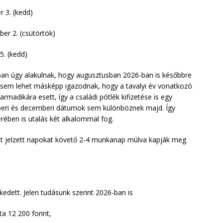
r 3. (kedd)
er 2. (csütörtök)
5. (kedd)
ban úgy alakulnak, hogy augusztusban 2026-ban is későbbre
őt sem lehet másképp igazodnak, hogy a tavalyi év vonatkozó
madikára esett, így a családi pótlék kifizetése is egy
beri és decemberi dátumok sem különböznek majd. Így
ében is utalás két alkalommal fog.
ent jelzett napokat követő 2-4 munkanap múlva kapják meg
edett. Jelen tudásunk szerint 2026-ban is
a 12 200 forint,