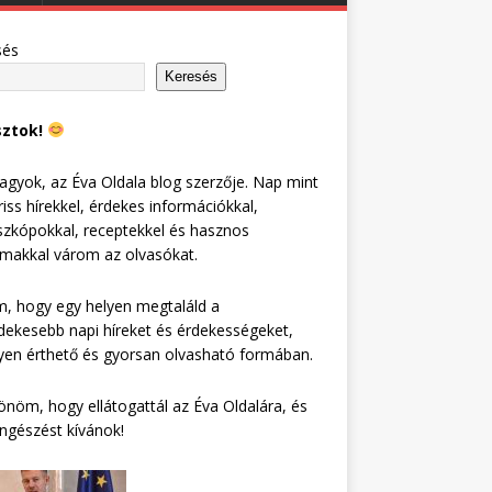
sés
Keresés
sztok!
agyok, az Éva Oldala blog szerzője. Nap mint
riss hírekkel, érdekes információkkal,
zkópokkal, receptekkel és hasznos
lmakkal várom az olvasókat.
, hogy egy helyen megtaláld a
dekesebb napi híreket és érdekességeket,
en érthető és gyorsan olvasható formában.
nöm, hogy ellátogattál az Éva Oldalára, és
ngészést kívánok!