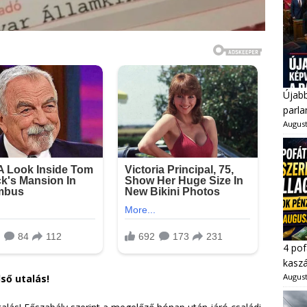
Újabb
parl
August
4 pof
kaszá
August
lső utalás!