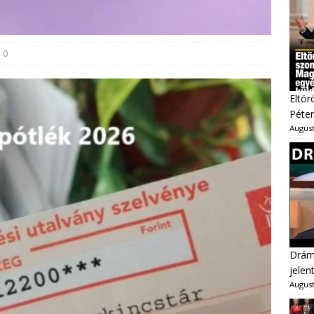
0
Eltör
Péter
August
Dráma
jelen
August