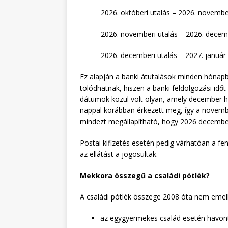
októberi utalás – 2026. novembe
novemberi utalás – 2026. decemb
decemberi utalás – 2027. január 
Ez alapján a banki átutalások minden hónap
tolódhatnak, hiszen a banki feldolgozási id
dátumok közül volt olyan, amely december har
nappal korábban érkezett meg, így a novem
mindezt megállapítható, hogy 2026 december
Postai kifizetés esetén pedig várhatóan a f
az ellátást a jogosultak.
Mekkora összegű a családi pótlék?
A családi pótlék összege 2008 óta nem emelk
az egygyermekes család esetén havont