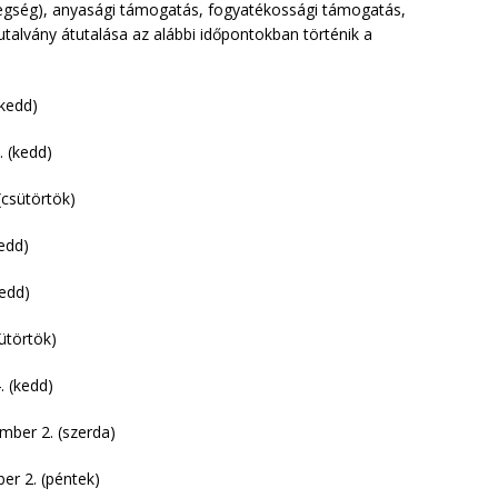
tegség), anyasági támogatás, fogyatékossági támogatás,
talvány átutalása az alábbi időpontokban történik a
(kedd)
. (kedd)
 (csütörtök)
kedd)
kedd)
sütörtök)
. (kedd)
mber 2. (szerda)
er 2. (péntek)