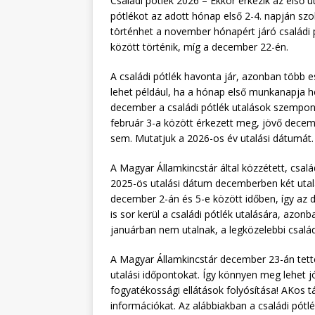
Családi pótlék 2026 – Ekkor érkezik az első u
pótlékot az adott hónap első 2-4. napján sz
történhet a november hónapért járó családi
között történik, míg a december 22-én.
A családi pótlék havonta jár, azonban több e
lehet például, ha a hónap első munkanapja 
december a családi pótlék utalások szempon
február 3-a között érkezett meg, jövő decem
sem. Mutatjuk a 2026-os év utalási dátumát.
A Magyar Államkincstár által közzétett, csa
2025-ös utalási dátum decemberben két utalás
december 2-án és 5-e között időben, így az
is sor kerül a családi pótlék utalására, azon
januárban nem utalnak, a legközelebbi család
A Magyar Államkincstár december 23-án tett
utalási időpontokat. Így könnyen meg lehet 
fogyatékossági ellátások folyósítása! AKos 
információkat. Az alábbiakban a családi pót