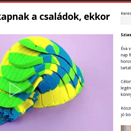
kapnak a családok, ekkor
Kere
Szia
Éva v
nap f
horos
tarta
Célom
legér
könny
Köszö
jó bö