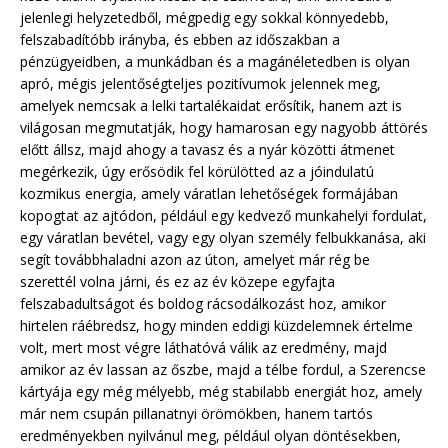
jelenlegi helyzetedből, mégpedig egy sokkal könnyedebb,
felszabadítóbb irányba, és ebben az időszakban a
pénzügyeidben, a munkádban és a magánéletedben is olyan
apró, mégis jelentőségteljes pozitívumok jelennek meg,
amelyek nemcsak a lelki tartalékaidat erősítik, hanem azt is
világosan megmutatják, hogy hamarosan egy nagyobb áttörés
előtt állsz, majd ahogy a tavasz és a nyár közötti átmenet
megérkezik, úgy erősödik fel körülötted az a jóindulatú
kozmikus energia, amely váratlan lehetőségek formájában
kopogtat az ajtódon, például egy kedvező munkahelyi fordulat,
egy váratlan bevétel, vagy egy olyan személy felbukkanása, aki
segít továbbhaladni azon az úton, amelyet már rég be
szerettél volna járni, és ez az év közepe egyfajta
felszabadultságot és boldog rácsodálkozást hoz, amikor
hirtelen ráébredsz, hogy minden eddigi küzdelemnek értelme
volt, mert most végre láthatóvá válik az eredmény, majd
amikor az év lassan az őszbe, majd a télbe fordul, a Szerencse
kártyája egy még mélyebb, még stabilabb energiát hoz, amely
már nem csupán pillanatnyi örömökben, hanem tartós
eredményekben nyilvánul meg, például olyan döntésekben,