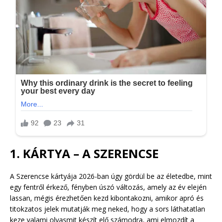
1. KÁRTYA – A SZERENCSE
A Szerencse kártyája 2026-ban úgy gördül be az életedbe, mint
egy fentről érkező, fényben úszó változás, amely az év elején
lassan, mégis érezhetően kezd kibontakozni, amikor apró és
titokzatos jelek mutatják meg neked, hogy a sors láthatatlan
keze valami olyasmit készít elő számodra, ami elmozdít a