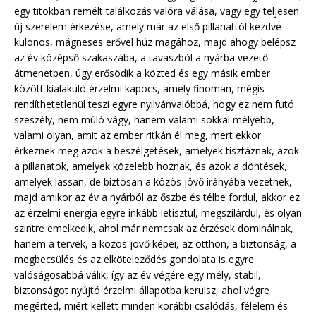
egy titokban remélt találkozás valóra válása, vagy egy teljesen
új szerelem érkezése, amely már az első pillanattól kezdve
különös, mágneses erővel húz magához, majd ahogy belépsz
az év középső szakaszába, a tavaszból a nyárba vezető
átmenetben, úgy erősödik a közted és egy másik ember
között kialakuló érzelmi kapocs, amely finoman, mégis
rendíthetetlenül teszi egyre nyilvánvalóbbá, hogy ez nem futó
szeszély, nem múló vágy, hanem valami sokkal mélyebb,
valami olyan, amit az ember ritkán él meg, mert ekkor
érkeznek meg azok a beszélgetések, amelyek tisztáznak, azok
a pillanatok, amelyek közelebb hoznak, és azok a döntések,
amelyek lassan, de biztosan a közös jövő irányába vezetnek,
majd amikor az év a nyárból az őszbe és télbe fordul, akkor ez
az érzelmi energia egyre inkább letisztul, megszilárdul, és olyan
szintre emelkedik, ahol már nemcsak az érzések dominálnak,
hanem a tervek, a közös jövő képei, az otthon, a biztonság, a
megbecsülés és az elköteleződés gondolata is egyre
valóságosabbá válik, így az év végére egy mély, stabil,
biztonságot nyújtó érzelmi állapotba kerülsz, ahol végre
megérted, miért kellett minden korábbi csalódás, félelem és