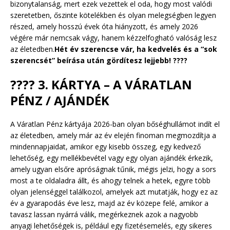
bizonytalanság, mert ezek vezettek el oda, hogy most valódi
szeretetben, őszinte kötelékben és olyan melegségben legyen
részed, amely hosszú évek óta hiányzott, és amely 2026
végére már nemcsak vágy, hanem kézzelfogható valóság lesz
az életedben.
Hét év szerencse vár, ha kedvelés és a “sok
szerencsét” beírása után gördítesz lejjebb! ????
????
3. KÁRTYA – A VÁRATLAN
PÉNZ / AJÁNDÉK
A Váratlan Pénz kártyája 2026-ban olyan bőséghullámot indít el
az életedben, amely már az év elején finoman megmozdítja a
mindennapjaidat, amikor egy kisebb összeg, egy kedvező
lehetőség, egy mellékbevétel vagy egy olyan ajándék érkezik,
amely ugyan elsőre apróságnak tűnik, mégis jelzi, hogy a sors
most a te oldaladra állt, és ahogy telnek a hetek, egyre több
olyan jelenséggel találkozol, amelyek azt mutatják, hogy ez az
év a gyarapodás éve lesz, majd az év közepe felé, amikor a
tavasz lassan nyárrá válik, megérkeznek azok a nagyobb
anyagi lehetőségek is, például egy fizetésemelés, egy sikeres