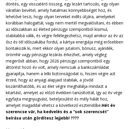
döntés, egy visszatérő összeg, egy lezárt tartozás, egy olyan
váratlan bevétel, amely hatalmas könnyebbséget hoz, és
lehetővé teszi, hogy olyan terveket indíts útjára, amelyeket
korábban halogattál, vagy nem mertél megvalósítani, és ebben
az időszakban az életed pénzügyi szempontból kisimul,
stabilabbá válik, és végre fellélegezhetsz, majd amikor az év az
ősz és tél időszakába fordul, a kártya energiája még erősebben
bontakozik ki, mert ekkor olyan jutalom, bónusz, ajándék,
örömhír vagy pénzügyi lezárás érkezhet, amely végleg
megerősít abban, hogy 2026 pénzügyi szempontból egy
áttörést hozó év volt, amely nemcsak a bankszámládat
gyarapítja, hanem a lelki biztonságodat is, hiszen végre azt
érzed, hogy az anyagi alapjaid stabilak, a jövőd
kiszámíthatóbb, és az élet végre meghálálja mindazt a
kitartást, amelyet az előző években tanúsítottál, így az év vége
egyfajta megnyugvást, beteljesülést és mély hálát hoz,
amelyet magaddal vihetsz a következő esztendőbe.
Hét év
szerencse vár, ha kedvelés és a “sok szerencsét”
beírása után gördítesz lejjebb! ????