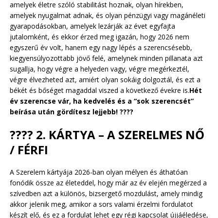
amelyek életre szóló stabilitást hoznak, olyan hírekben,
amelyek nyugalmat adnak, és olyan pénzügyi vagy magánéleti
gyarapodásokban, amelyek lezárják az évet egyfajta
jutalomként, és ekkor érzed meg igazán, hogy 2026 nem
egyszerű év volt, hanem egy nagy lépés a szerencsésebb,
kiegyensúlyozottabb jövő felé, amelynek minden pillanata azt
sugallja, hogy végre a helyeden vagy, végre megérkeztél,
végre élvezheted azt, amiért olyan sokáig dolgoztál, és ezt a
békét és bőséget magaddal viszed a következő évekre is.
Hét
év szerencse vár, ha kedvelés és a “sok szerencsét”
beírása után gördítesz lejjebb! ????
????
2. KÁRTYA – A SZERELMES NŐ
/ FÉRFI
A Szerelem kártyája 2026-ban olyan mélyen és áthatóan
fonódik össze az életeddel, hogy már az év elején megérzed a
szívedben azt a különös, bizsergető mozdulást, amely mindig
akkor jelenik meg, amikor a sors valami érzelmi fordulatot
készít elő, és ez a fordulat lehet egy régi kapcsolat újjáéledése,