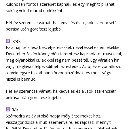
különösen fontos szerepet kapnak, és egy meghitt pillanat
sokáig veled marad emlékként.
Hét év szerencse várhat, ha kedvelés és a „sok szerencsét”
beírása után gördítesz lejjebb!
Ikrek
Ez a nap tele lesz beszélgetésekkel, nevetéssel és emlékekkel.
December 31-én könnyedén teremtesz kapcsolatot másokkal,
még olyanokkal is, akikkel rég nem beszéltél. Egy váratlan hír
vagy meghívás felpezsdítheti az estédet. Az új évre vonatkozó
terveid egyre tisztábban körvonalazódnak, és most végre
hiszel is bennük.
Hét év szerencse várhat, ha kedvelés és a „sok szerencsét”
beírása után gördítesz lejjebb!
Rák
Számodra az év utolsó napja mély érzelmeket hoz.
Visszagondolsz a múlt eseményeire, és rájössz, mennyit
fejlődtél. December 31-én fontos felismerések születhetnek