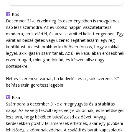
Kos
December 31-e érzelmileg és eseményekben is mozgalmas
nap lesz számodra. Az év utolsó napján visszatekintesz
mindarra, amit elértél, és arra is, amit el kellett engedned. Egy
váratlan beszélgetés vagy üzenet segíthet lezárni egy régi
konfliktust. Az esti órákban különösen fontos, hogy azokkal
legyél, akik igazán számítanak. Az új év kapujában erősebbnek
érzed magad, mint gondolnád, és készen állsz nagy
döntésekre.
Hét év szerencse várhat, ha kedvelés és a „sok szerencsét”
beírása után gördítesz lejjebb!
Bika
Számodra a december 31-e a megnyugvás és a stabilitás
napja. Az év végi feszültségek végre oldódnak, és lehetőséged
lesz arra, hogy békében búcsúztasd az óévet. Anyagi
kérdésekben pozitív felismerések érhetnek, akár egy jövőbeni
lehetőség is körvonalazódhat. A családi és baráti kapcsolatok