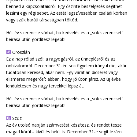
benned a kapcsolataidról. Egy őszinte beszélgetés segíthet
lezárni egy régi sebet. Az estét legszívesebben családi körben
vagy szűk baráti társaságban töltöd.
Hét év szerencse várhat, ha kedvelés és a „sok szerencsét”
beírása után gördítesz lejjebb!
Oroszlán
Ez a nap rólad szól: a ragyogásról, az ünneplésről és az
önbizalomról. December 31-én sok figyelem irányul rád, akár
tudatosan keresed, akár nem. Egy váratlan dicséret vagy
elismerés megerősít abban, hogy jó úton jársz. Az új évbe
lendületesen és nagy tervekkel lépsz át.
Hét év szerencse várhat, ha kedvelés és a „sok szerencsét”
beírása után gördítesz lejjebb!
Szűz
Az év utolsó napján számvetést készítesz, és rendet teszel
magad körül – kívül és belül is. December 31-e segít lezárni