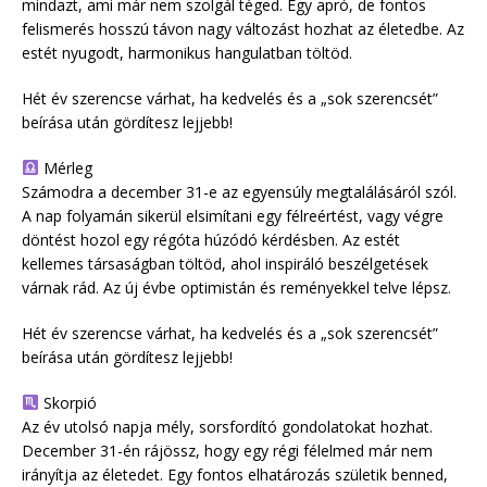
mindazt, ami már nem szolgál téged. Egy apró, de fontos
felismerés hosszú távon nagy változást hozhat az életedbe. Az
estét nyugodt, harmonikus hangulatban töltöd.
Hét év szerencse várhat, ha kedvelés és a „sok szerencsét”
beírása után gördítesz lejjebb!
Mérleg
Számodra a december 31-e az egyensúly megtalálásáról szól.
A nap folyamán sikerül elsimítani egy félreértést, vagy végre
döntést hozol egy régóta húzódó kérdésben. Az estét
kellemes társaságban töltöd, ahol inspiráló beszélgetések
várnak rád. Az új évbe optimistán és reményekkel telve lépsz.
Hét év szerencse várhat, ha kedvelés és a „sok szerencsét”
beírása után gördítesz lejjebb!
Skorpió
Az év utolsó napja mély, sorsfordító gondolatokat hozhat.
December 31-én rájössz, hogy egy régi félelmed már nem
irányítja az életedet. Egy fontos elhatározás születik benned,