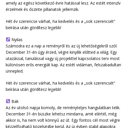
amely az egész következő évre hatással lesz. Az estét intenzív
érzelmek és őszinte pillanatok jellemzik.
Hét év szerencse várhat, ha kedvelés és a „sok szerencsét”
beírása után gördítesz lejjebb!
Nyilas
Számodra ez a nap a reményről és az új lehetőségekről szól.
December 31-én úgy érzed, végre kinyílik előtted a világ. Egy
utazással, tanulással vagy új projekttel kapcsolatos terv most
különösen erős energiát kap. Az estét vidáman, felszabadultan
ünnepled.
Hét év szerencse várhat, ha kedvelés és a „sok szerencsét”
beírása után gördítesz lejjebb!
Bak
Az év utolsó napja komoly, de reményteljes hangulatban telik.
December 31-én büszke lehetsz mindarra, amit elértél, még
akkor is, ha nem volt könnyű az út. Egy fontos cél most végre
kézzelfogható közelségbe kerül. Az új évben stabil alapokra