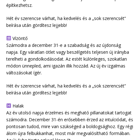
építkezhetsz.
Hét év szerencse várhat, ha kedvelés és a „sok szerencsét”
beírása után gördítesz lejjebb!
Vízöntő
Számodra a december 31-e a szabadság és az újdonság
napja. Egy váratlan ötlet vagy beszélgetés teljesen új irányba
terelheti a gondolkodásodat. Az estét különleges, szokatlan
módon ünnepled, ami igazán illik hozzád. Az új év izgalmas
változásokat ígér.
Hét év szerencse várhat, ha kedvelés és a „sok szerencsét”
beírása után gördítesz lejjebb!
Halak
Az év utolsó napja érzelmes és megható pillanatokat tartogat
számodra. December 31-én erősebben érzed az intuíciódat, és
pontosan tudod, mire van szükséged a boldogsághoz. Egy régi
álom újra felbukkanhat, most már megvalósítható formában.