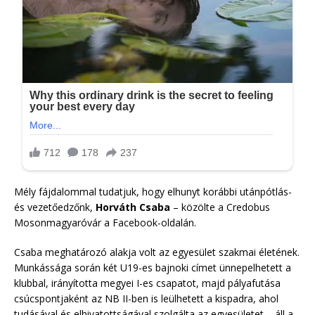
Mély fájdalommal tudatjuk, hogy elhunyt korábbi utánpótlás-
és vezetőedzőnk,
Horváth Csaba
– közölte a Credobus
Mosonmagyaróvár a Facebook-oldalán.
Csaba meghatározó alakja volt az egyesület szakmai életének.
Munkássága során két U19-es bajnoki címet ünnepelhetett a
klubbal, irányította megyei I-es csapatot, majd pályafutása
csúcspontjaként az NB II-ben is leülhetett a kispadra, ahol
tudásával és elhivatottságával szolgálta az egyesületet – áll a