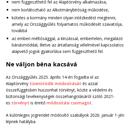
nem függeszthető fel az Alaptörvény alkalmazása,
nem korlátozható az Alkotmánybíróság működése,
köteles a kormány minden olyan intézkedést megtenni,
amely az Országgyűlés folyamatos működését szavatolja,
továbbá
az emberi méltósággal, a kínzással, embertelen, megalázó
bánásmóddal, illetve az ártatlanság vélelmével kapcsolatos
alapvető jogok gyakorlása sem függeszthető fel.
Ne váljon béna kacsává
Az Országgyűlés 2025. április 14-én fogadta el az
Alaptörvény
tizenötödik módosítását
és azzal
összefüggésben huszonhat törvényt, közte a védelmi és
biztonsági tevékenységek összehangolásáról szóló 2021-
es
törvényt
is érintő
módosítási csomagot
.
A különleges jogrendet módosító szabályok 2026. január 1-jén
lépnek hatályba.