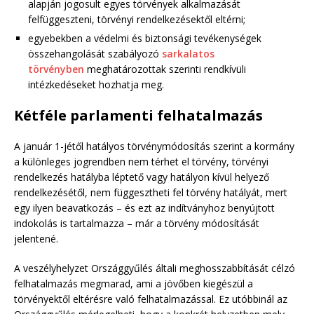
alapján jogosult egyes törvények alkalmazását
felfüggeszteni, törvényi rendelkezésektől eltérni;
egyebekben a védelmi és biztonsági tevékenységek
összehangolását szabályozó
sarkalatos
törvényben
meghatározottak szerinti rendkívüli
intézkedéseket hozhatja meg.
Kétféle parlamenti felhatalmazás
A január 1-jétől hatályos törvénymódosítás szerint a kormány
a különleges jogrendben nem térhet el törvény, törvényi
rendelkezés hatályba léptető vagy hatályon kívül helyező
rendelkezésétől, nem függesztheti fel törvény hatályát, mert
egy ilyen beavatkozás – és ezt az indítványhoz benyújtott
indokolás is tartalmazza – már a törvény módosítását
jelentené.
A veszélyhelyzet Országgyűlés általi meghosszabbítását célzó
felhatalmazás megmarad, ami a jövőben kiegészül a
törvényektől eltérésre való felhatalmazással. Ez utóbbinál az