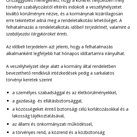
Országgyűlés mérlegelheti, hogy a konkrét helyzetben mely
törvényi szabályozástól eltérés indokolt a veszélyhelyzetet
kiváltó körülményre nézve, és a kormánynak kizárólagosan
erre tekintettel adná meg a rendeletalkotási lehetőséget. A
felhatalmazás a rendeletalkotás
időbeli terjedelmét
, valamint
a
szabályozási tárgyköröket
érinti.
Az időbeli terjedelem azt jelenti, hogy a felhatalmazás
alkalmanként legfeljebb hat hónapos időtartamra irányulhat.
A veszélyhelyzet ideje alatt a kormány által rendeletben
bevezethető rendkívüli intézkedések pedig a sarkalatos
törvényi keretek szerint
a személyes szabadsággal és az életkörülményekkel,
a gazdaság- és ellátásbiztonsággal,
a közösségeket érintő biztonsági célú korlátozásokkal és a
lakosság tájékoztatásával,
az állami és önkormányzati működéssel,
a törvényes rend, a közrend és a közbiztonság