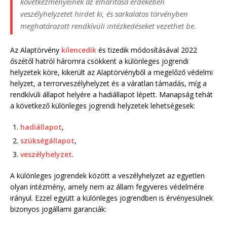
következményeinek az elhárítása érdekében
veszélyhelyzetet hirdet ki, és sarkalatos törvényben
meghatározott rendkívüli intézkedéseket vezethet be.
Az Alaptörvény
kilencedik
és tizedik módosításával 2022
őszétől hatról háromra csökkent a különleges jogrendi
helyzetek köre, kikerült az Alaptörvényből a megelőző védelmi
helyzet, a terrorveszélyhelyzet és a váratlan támadás, míg a
rendkívüli állapot helyére a hadiállapot lépett. Manapság tehát
a következő különleges jogrendi helyzetek lehetségesek:
hadiállapot
,
szükségállapot
,
veszélyhelyzet
.
A különleges jogrendek között a veszélyhelyzet az egyetlen
olyan intézmény, amely nem az állam fegyveres védelmére
irányul. Ezzel együtt a különleges jogrendben is érvényesülnek
bizonyos jogállami garanciák: