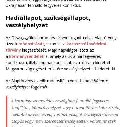
Ukrajnában fennálló fegyveres konfliktus.
Hadiállapot, szükségállapot,
veszélyhelyzet
Az Országgyűlés három és fél éve fogadta el az Alaptörvény
tizedik
módosítását
, valamint a
katasztrófavédelmi
törvény
kiegészítését. Majd napvilágot látott az
a
kormányrendelet
is, amely az ukrajnai fegyveres
konfliktusra, illetve humanitárius katasztrófára tekintettel
Magyarország egész területére veszélyhelyzetet hirdetett ki.
Az Alaptörvény tizedik módosítása vezette be
a háborús
veszélyhelyzet
fogalmát:
A kormány szomszédos országban fennálló fegyveres
konfliktus, háborús helyzet vagy humanitárius katasztrófa,
továbbá az élet- és vagyonbiztonságot veszélyeztető elemi
csapás vagy ipari szerencsétlenség esetén, valamint ezek