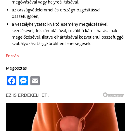
megóvásával vagy helyreállításával,
az országvédelemmel és országmozgósítással
összefüggően,
a veszélyhelyzetet kiváltó esemény megelőzésével,
kezelésével, felszámolásával, továbbá káros hatásainak
megelőzésével, illetve elhárításával közvetlenül összefüggő
szabályozási tárgykörökben lehetségesek.
Forrás
Megosztás
F
M
E
a
e
m
c
ss
ai
e
e
l
b
n
o
g