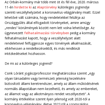
Az Orbán-kormány már több mint öt és fél éve, 2020. március
11-én
hirdette ki
az
Alaptörvény
különleges jogrendje
szerinti veszélyhelyzetet a koronavírus-világjárvány miatt. Ezzel
lehetővé vált számára, hogy rendeletekkel felülírja az
Országgyűlés által elfogadott törvényeket, amire amúgy
„rendes” körülmények között nem lett volna lehetősége. Az
úgynevezett
felhatalmazási törvényben
pedig a kormány
felhatalmazást kapott, hogy a veszélyhelyzet alatt
rendeleteivel felfüggessze egyes törvények alkalmazását,
eltérhessen a rendelkezéseiktől, és más rendkívüli
intézkedéseket hozhasson.
De mi az a különleges jogrend?
Csink Lóránt jogászprofesszor meghatározása szerint „egy
olyan társadalmi vagy természeti jelenség kezelésére
biztosított állami keretrendszer, amely az állam működésének
normális állapotában nem kezelhető, és amely az embereket,
az államot vagy az alkotmányos rendet veszélyezteti”. A
kormány értékelése szerint ilyen jelenség volt 2020-tól a
koronavírus-világjárvány, illetve 2022-től a szomszédos