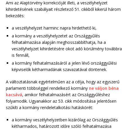
Ami az Alaptörvény korrekcióját illeti, a veszélyhelyzet
kihirdetésének szabályait részletező 51. cikkből kikerül három
bekezdés:
a veszélyhelyzet harminc napra hirdethető ki,
a kormány a veszélyhelyzetet az Országgyűlés
felhatalmazása alapján meghosszabbíthatja, ha a
veszélyhelyzet kihirdetésére okot adó körülmény továbbra
is fennáll,
a kormány felhatalmazásáról a jelen lévő országgyűlési
képviselők kétharmadának szavazatával döntenek.
A változtatásnak egyértelműen az a célja, hogy az egyszerű
parlamenti többséggel rendelkező kormány
ne váljon béna
kacsává
, amikor felhatalmazásért az Országgyűléshez
folyamodik. Ugyanakkor az 53. cikk módosítása jelentősen
szűkíti a kormány rendeletalkotási hatáskörét:
a kormány veszélyhelyzetben kizárólag az Országgyűlés
kétharmados, határozott időre szóló felhatalmazása