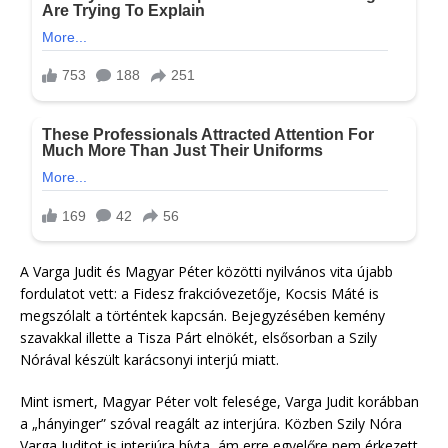
A Varga Judit és Magyar Péter közötti nyilvános vita újabb
fordulatot vett: a Fidesz frakcióvezetője, Kocsis Máté is
megszólalt a történtek kapcsán. Bejegyzésében kemény
szavakkal illette a Tisza Párt elnökét, elsősorban a Szily
Nórával készült karácsonyi interjú miatt.
Mint ismert, Magyar Péter volt felesége, Varga Judit korábban
a „hányinger” szóval reagált az interjúra. Közben Szily Nóra
Varga Juditot is interjúra hívta, ám erre egyelőre nem érkezett