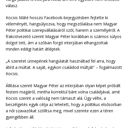
válasz.
Kocsis Máté hosszú Facebook-bejegyzésben fejtette ki
véleményét, hangsúlyozva, hogy megszólalása nem Magyar
Péter politikai szerepvállalásáról szól, hanem a személyéről. A
frakcióvezető szerint Magyar Péter korábban is számos súlyos
dolgot tett, ám a szóban forgó interjúban elhangzottak
minden eddigi határt átléptek.
„A szeretet ünnepének hangulatát használtad fel arra, hogy
átírd a múltat. A saját, egykori családod múltját” – fogalmazott
Kocsis.
Állítása szerint Magyar Péter az interjúban olyan képet próbált
festeni magáról, mintha korrektül bánt volna családjával, amit
Kocsis szerint a valóság nem támaszt alá. Úgy vélte, a
beszélgetés egyik célja az lehetett, hogy a politikus elsősorban
a női szavazókat szólítsa meg, mivel szerinte ezen a téren
gyengébben áll.