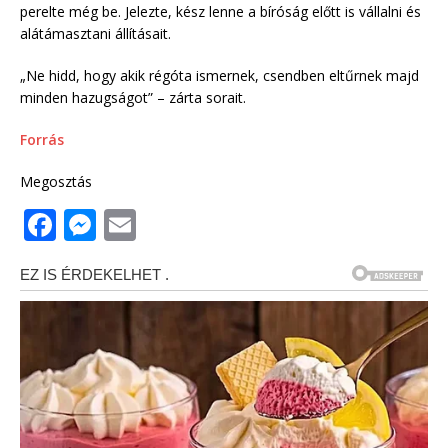
perelte még be. Jelezte, kész lenne a bíróság előtt is vállalni és
alátámasztani állításait.
„Ne hidd, hogy akik régóta ismernek, csendben eltűrnek majd
minden hazugságot” – zárta sorait.
Forrás
Megosztás
F
M
E
a
e
m
c
ss
ai
e
e
l
b
n
o
g
o
e