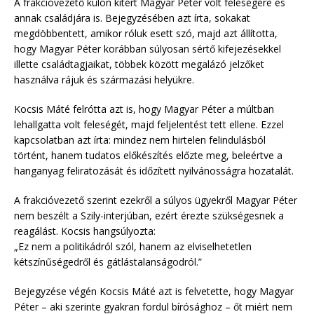
A frakcióvezető külön kitért Magyar Péter volt feleségére és
annak családjára is. Bejegyzésében azt írta, sokakat
megdöbbentett, amikor róluk esett szó, majd azt állította,
hogy Magyar Péter korábban súlyosan sértő kifejezésekkel
illette családtagjaikat, többek között megalázó jelzőket
használva rájuk és származási helyükre.
Kocsis Máté felrótta azt is, hogy Magyar Péter a múltban
lehallgatta volt feleségét, majd feljelentést tett ellene. Ezzel
kapcsolatban azt írta: mindez nem hirtelen felindulásból
történt, hanem tudatos előkészítés előzte meg, beleértve a
hanganyag feliratozását és időzített nyilvánosságra hozatalát.
A frakcióvezető szerint ezekről a súlyos ügyekről Magyar Péter
nem beszélt a Szily-interjúban, ezért érezte szükségesnek a
reagálást. Kocsis hangsúlyozta:
„Ez nem a politikádról szól, hanem az elviselhetetlen
kétszínűségedről és gátlástalanságodról.”
Bejegyzése végén Kocsis Máté azt is felvetette, hogy Magyar
Péter – aki szerinte gyakran fordul bírósághoz – őt miért nem