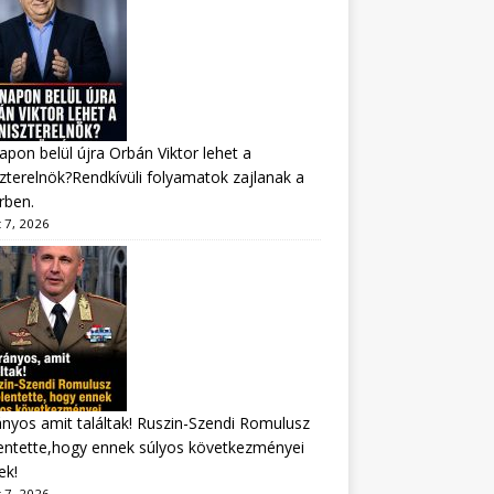
apon belül újra Orbán Viktor lehet a
zterelnök?Rendkívüli folyamatok zajlanak a
rben.
 7, 2026
nyos amit találtak! Ruszin-Szendi Romulusz
entette,hogy ennek súlyos következményei
ek!
 7, 2026