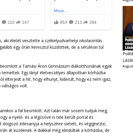
, aki életét vesztette a székelyudvarhelyi iskolaomlás
alább egy órán keresztül küzdöttek, de a sérülései túl
Polit
Lázár
án beomlott a Tamási Áron Gimnázium diákotthonának egyik
August
á temettek. Egy lányt életveszélyes állapotban kórházba
ól elterjedt a hír, hogy elhunyt, kiderült, hogy ez nem igaz,
 válságos volt.
amikor a fal beomlott. Azt talán már sosem tudjuk meg,
ogy a nyelő- és a légcsöve is tele került porral és
t dolgozó édesanyja a helyszínre sietett, és végignézte,
án át küzdenek. A diákkal még elindultak a kórházba, de