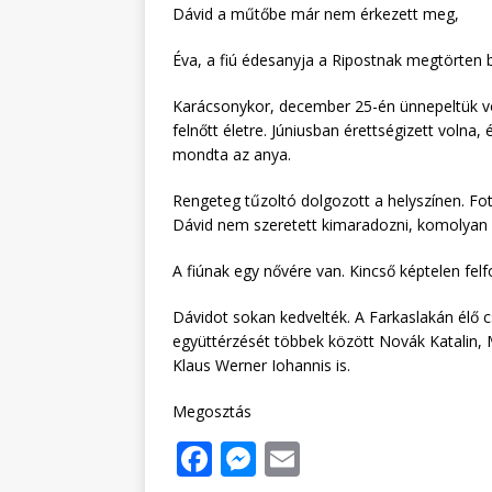
Dávid a műtőbe már nem érkezett meg,
Éva, a fiú édesanyja a Ripostnak megtörten 
Karácsonykor, december 25-én ünnepeltük vol
felnőtt életre. Júniusban érettségizett volna,
mondta az anya.
Rengeteg tűzoltó dolgozott a helyszínen. F
Dávid nem szeretett kimaradozni, komolyan vet
A fiúnak egy nővére van. Kincső képtelen felf
Dávidot sokan kedvelték. A Farkaslakán élő c
együttérzését többek között Novák Katalin, 
Klaus Werner Iohannis is.
Megosztás
F
M
E