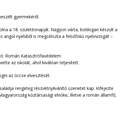
beszélt gyermekéről.
na a 18. születésnapját. Nagyon várta, boldogan készült a
 és angol nyelvből is megcélozta a felsőfokú nyelvvizsgát –
otó: Román Katasztrófavédelem
te az iskolát, ahol kiválóan teljesített.
ogni az öccse elvesztését.
saládja rengeteg részvétnyilvánító üzenetet kap. Kifejezte
Magyarország köztársasági elnöke, illetve a román államfő,