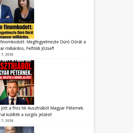
finomkodott: Megfegyelmezte Dúró Dórát a
r milliárdos, Felföldi József!
 7, 2026
jött a friss hír Ausztriából Magyar Péternek.
al küldték a sürgős jelzést!
 7, 2026