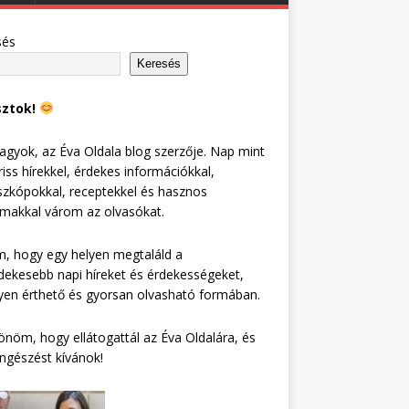
sés
Keresés
sztok!
agyok, az Éva Oldala blog szerzője. Nap mint
riss hírekkel, érdekes információkkal,
zkópokkal, receptekkel és hasznos
lmakkal várom az olvasókat.
, hogy egy helyen megtaláld a
dekesebb napi híreket és érdekességeket,
en érthető és gyorsan olvasható formában.
nöm, hogy ellátogattál az Éva Oldalára, és
ngészést kívánok!