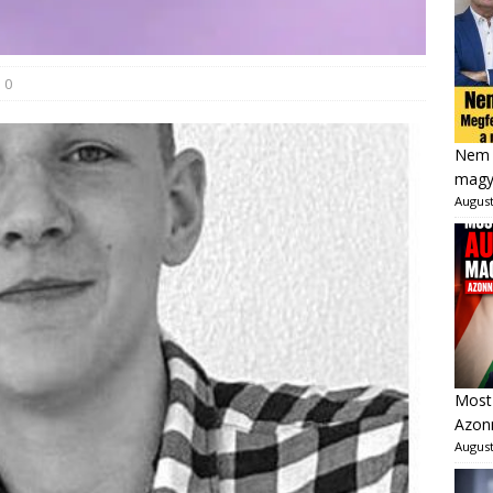
0
Nem 
magya
August
Most 
Azonn
August