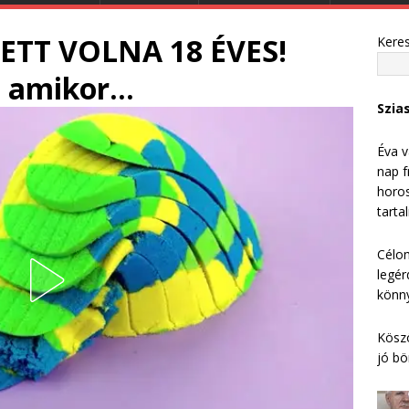
TT VOLNA 18 ÉVES!
Kere
, amikor…
Szia
Éva v
nap f
horos
tarta
Célom
legér
könny
Köszö
jó bö