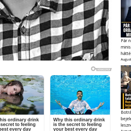
Pár n
minis
hátté
August
Botrá
bejel
leszn
August