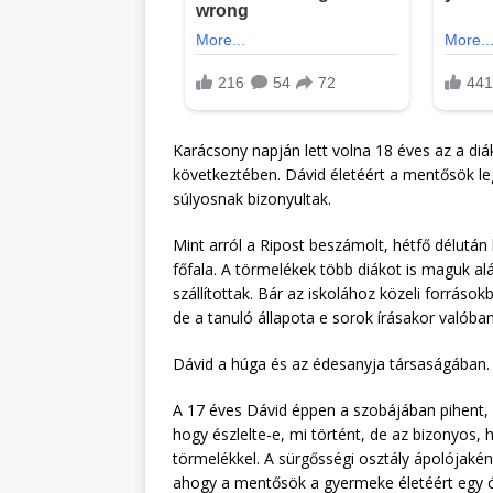
Karácsony napján lett volna 18 éves az a diák
következtében. Dávid életéért a mentősök leg
súlyosnak bizonyultak.
Mint arról a Ripost beszámolt, hétfő délut
főfala. A törmelékek több diákot is maguk al
szállítottak. Bár az iskolához közeli forrásokb
de a tanuló állapota e sorok írásakor valóban
Dávid a húga és az édesanyja társaságában.
A 17 éves Dávid éppen a szobájában pihent, 
hogy észlelte-e, mi történt, de az bizonyos, h
törmelékkel. A sürgősségi osztály ápolójakén
ahogy a mentősök a gyermeke életéért egy ór