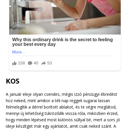
KOS
A január eleje olyan csendes, mégis izzó pénzügyi ébredést
hoz neked, mint amikor a téli nap reggeli sugarai lassan
felmelegítik a dérrel borított ablakot, és te végre meglátod,
mennyi új lehetőség tükröződik vissza róla, miközben érzed,
hogy minden lépésed most különös súllyal bír, mert a sors jó
ideje készítget már egy ajánlatot, amit csak neked szánt. A