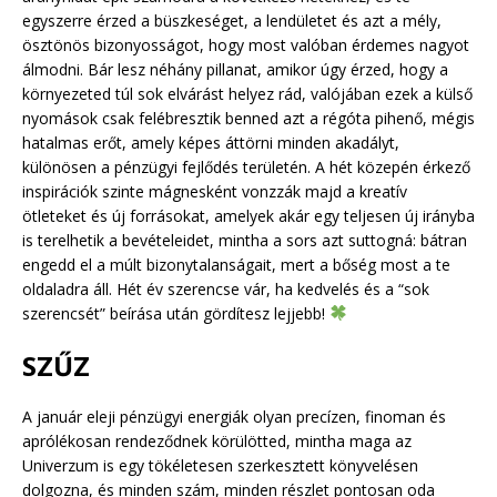
egyszerre érzed a büszkeséget, a lendületet és azt a mély,
ösztönös bizonyosságot, hogy most valóban érdemes nagyot
álmodni. Bár lesz néhány pillanat, amikor úgy érzed, hogy a
környezeted túl sok elvárást helyez rád, valójában ezek a külső
nyomások csak felébresztik benned azt a régóta pihenő, mégis
hatalmas erőt, amely képes áttörni minden akadályt,
különösen a pénzügyi fejlődés területén. A hét közepén érkező
inspirációk szinte mágnesként vonzzák majd a kreatív
ötleteket és új forrásokat, amelyek akár egy teljesen új irányba
is terelhetik a bevételeidet, mintha a sors azt suttogná: bátran
engedd el a múlt bizonytalanságait, mert a bőség most a te
oldaladra áll. Hét év szerencse vár, ha kedvelés és a “sok
szerencsét” beírása után gördítesz lejjebb!
SZŰZ
A január eleji pénzügyi energiák olyan precízen, finoman és
aprólékosan rendeződnek körülötted, mintha maga az
Univerzum is egy tökéletesen szerkesztett könyvelésen
dolgozna, és minden szám, minden részlet pontosan oda