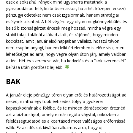
ezek a sokszínű irányok mind ugyanarra mutatnak: a
gyarapodásod felé, különösen akkor, ha a hét közepén érkező
pénzügyi ötleteket nem csak izgalomnak, hanem stratégiai
esélynek tekinted. A hét végére egy olyan megkönnyebbülés és
belső biztonságérzet érkezik meg hozzád, mintha végre egy
stabil talajt találnál a lábad alatt, és rájönnél, hogy minden
kockázat, amit január első napjaiban vállalsz, hosszú távon
nem csupán anyagi, hanem lelki értelemben is előre visz, mert
lehetőséget ad arra, hogy végre olyan úton járj, amely valóban
a tiéd. Hét év szerencse vár, ha kedvelés és a “sok szerencsét”
beírása után gördítesz lejjebb!
BAK
A január eleje pénzügyi téren olyan erőt és határozottságot ad
neked, mintha egy több évtizedes tölgyfa gyökerei
kapaszkodnának a földbe, és te minden döntésedben éreznéd
azt a biztonságot, amelyre már régóta vágytál, miközben a
felelősségtudatod és a kitartásod most valóságos erőforrássá
válik. Ez az időszak kiválóan alkalmas arra, hogy új