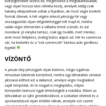
költségterveket vezess be, megerősítsd a megtakarításaidat,
vagy olyan hosszú távú célokba kezdj, amelyek eddig csak
halvány elképzelések voltak a fejedben, de most végre konkrét
formát öltenek. A hét végére érkező pénzügyi hír vagy
visszaigazolás olyan elégedettséggel tölt majd el, mintha
valaki végre elismerően a válladra tenné a kezét, és azt
mondaná: jó irányba tartasz, csak így tovább, mert mindaz,
amit most felépítesz, évekig biztos alapot ad. Hét év szerencse
vár, ha kedvelés és a “sok szerencsét” beírása után gördítesz
lejjebb!
VÍZÖNTŐ
A január eleji pénzügyek olyan különös, mégis izgalmas
ritmusban lüktetnek körülötted, mintha egy láthatatlan zenekar
játszaná előtted azt a dallamot, amelyre végre megtalálod
saját tempódat, és te magad is meglepődsz, milyen
könnyedén lavírozol egyik lehetőségből a másikba. Ebben az
időszakban az újító gondolkodásod, a szokatlan ötleteid és a
spontaneitásod olyan értékké válnak, amelyek szó szerint