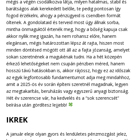
mégis a végén csodálkozva látja, milyen hatalmas, stabil és
barátságos alak kerekedett belőle, te pedig pontosan így
fogod érzékelni, ahogy a pénzügyeid is csendben formát
öltenek. A gondolataid és terveid most úgy állnak sorba,
mintha önmaguktól értenék meg, hogy a bőség kapuja csak
akkor nyílik meg igazán, ha nem rohansz előre, hanem
elegánsan, mégis határozottan lépsz át rajta, hiszen most
minden döntésed mögött ott áll az a fajta józanság, amelyet
sokan szeretnének a magukénak tudni. Ha a hét közepén
érkező lehetőségeket nem csupán pénzben méred, hanem
hosszú távú hatásokban is, akkor rájössz, hogy ez az időszak
az egyik legfontosabb fundamentumot adja meg mindahhoz,
amit a 2025-ös év során építeni szeretnél magadnak, legyen
az megtakarítás, beruházás vagy egyszerű anyagi biztonság.
Hét év szerencse vár, ha kedvelés és a “sok szerencsét”
beírása után gördítesz lejjebb!
IKREK
A január eleje olyan gyors és lendületes pénzmozgást jelez,