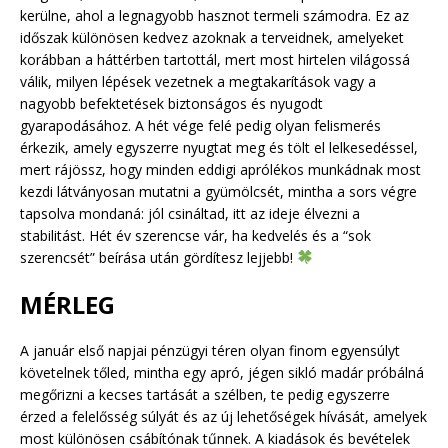
kerülne, ahol a legnagyobb hasznot termeli számodra. Ez az
időszak különösen kedvez azoknak a terveidnek, amelyeket
korábban a háttérben tartottál, mert most hirtelen világossá
válik, milyen lépések vezetnek a megtakarítások vagy a
nagyobb befektetések biztonságos és nyugodt
gyarapodásához. A hét vége felé pedig olyan felismerés
érkezik, amely egyszerre nyugtat meg és tölt el lelkesedéssel,
mert rájössz, hogy minden eddigi aprólékos munkádnak most
kezdi látványosan mutatni a gyümölcsét, mintha a sors végre
tapsolva mondaná: jól csináltad, itt az ideje élvezni a
stabilitást. Hét év szerencse vár, ha kedvelés és a “sok
szerencsét” beírása után gördítesz lejjebb!
MÉRLEG
A január első napjai pénzügyi téren olyan finom egyensúlyt
követelnek tőled, mintha egy apró, jégen sikló madár próbálná
megőrizni a kecses tartását a szélben, te pedig egyszerre
érzed a felelősség súlyát és az új lehetőségek hívását, amelyek
most különösen csábítónak tűnnek. A kiadások és bevételek