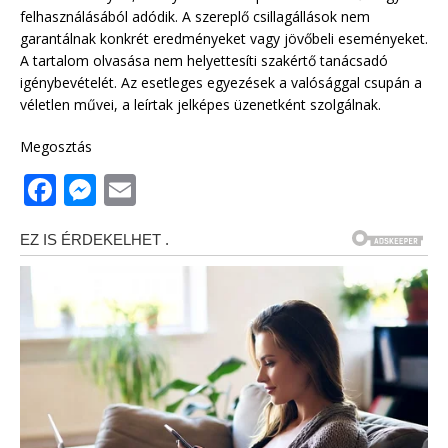
felhasználásából adódik. A szereplő csillagállások nem
garantálnak konkrét eredményeket vagy jövőbeli eseményeket.
A tartalom olvasása nem helyettesíti szakértő tanácsadó
igénybevételét. Az esetleges egyezések a valósággal csupán a
véletlen művei, a leírtak jelképes üzenetként szolgálnak.
Megosztás
F
M
E
a
e
m
c
ss
ai
e
e
l
b
n
o
g
o
e
k
r