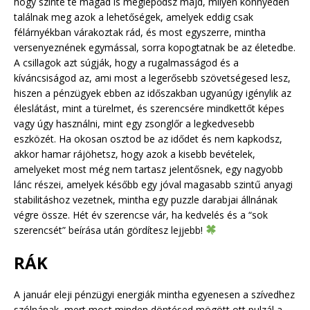
hogy szinte te magad is meglepődsz majd, milyen könnyedén
találnak meg azok a lehetőségek, amelyek eddig csak
félárnyékban várakoztak rád, és most egyszerre, mintha
versenyeznének egymással, sorra kopogtatnak be az életedbe.
A csillagok azt súgják, hogy a rugalmasságod és a
kíváncsiságod az, ami most a legerősebb szövetségesed lesz,
hiszen a pénzügyek ebben az időszakban ugyanúgy igénylik az
éleslátást, mint a türelmet, és szerencsére mindkettőt képes
vagy úgy használni, mint egy zsonglőr a legkedvesebb
eszközét. Ha okosan osztod be az idődet és nem kapkodsz,
akkor hamar rájöhetsz, hogy azok a kisebb bevételek,
amelyeket most még nem tartasz jelentősnek, egy nagyobb
lánc részei, amelyek később egy jóval magasabb szintű anyagi
stabilitáshoz vezetnek, mintha egy puzzle darabjai állnának
végre össze. Hét év szerencse vár, ha kedvelés és a “sok
szerencsét” beírása után gördítesz lejjebb!
RÁK
A január eleji pénzügyi energiák mintha egyenesen a szívedhez
szólnának, mert most minden döntésed mögött ott pulzál a