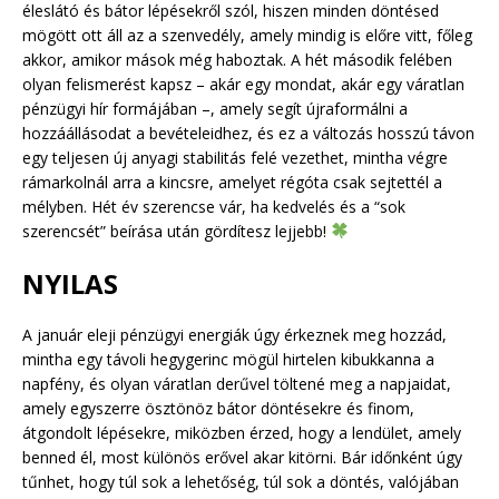
éleslátó és bátor lépésekről szól, hiszen minden döntésed
mögött ott áll az a szenvedély, amely mindig is előre vitt, főleg
akkor, amikor mások még haboztak. A hét második felében
olyan felismerést kapsz – akár egy mondat, akár egy váratlan
pénzügyi hír formájában –, amely segít újraformálni a
hozzáállásodat a bevételeidhez, és ez a változás hosszú távon
egy teljesen új anyagi stabilitás felé vezethet, mintha végre
rámarkolnál arra a kincsre, amelyet régóta csak sejtettél a
mélyben. Hét év szerencse vár, ha kedvelés és a “sok
szerencsét” beírása után gördítesz lejjebb!
NYILAS
A január eleji pénzügyi energiák úgy érkeznek meg hozzád,
mintha egy távoli hegygerinc mögül hirtelen kibukkanna a
napfény, és olyan váratlan derűvel töltené meg a napjaidat,
amely egyszerre ösztönöz bátor döntésekre és finom,
átgondolt lépésekre, miközben érzed, hogy a lendület, amely
benned él, most különös erővel akar kitörni. Bár időnként úgy
tűnhet, hogy túl sok a lehetőség, túl sok a döntés, valójában