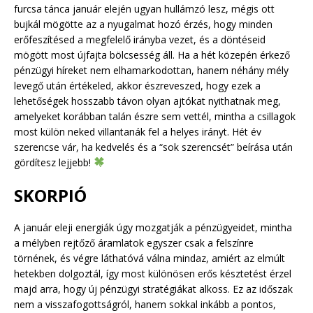
furcsa tánca január elején ugyan hullámzó lesz, mégis ott
bujkál mögötte az a nyugalmat hozó érzés, hogy minden
erőfeszítésed a megfelelő irányba vezet, és a döntéseid
mögött most újfajta bölcsesség áll. Ha a hét közepén érkező
pénzügyi híreket nem elhamarkodottan, hanem néhány mély
levegő után értékeled, akkor észreveszed, hogy ezek a
lehetőségek hosszabb távon olyan ajtókat nyithatnak meg,
amelyeket korábban talán észre sem vettél, mintha a csillagok
most külön neked villantanák fel a helyes irányt. Hét év
szerencse vár, ha kedvelés és a “sok szerencsét” beírása után
gördítesz lejjebb!
SKORPIÓ
A január eleji energiák úgy mozgatják a pénzügyeidet, mintha
a mélyben rejtőző áramlatok egyszer csak a felszínre
törnének, és végre láthatóvá válna mindaz, amiért az elmúlt
hetekben dolgoztál, így most különösen erős késztetést érzel
majd arra, hogy új pénzügyi stratégiákat alkoss. Ez az időszak
nem a visszafogottságról, hanem sokkal inkább a pontos,