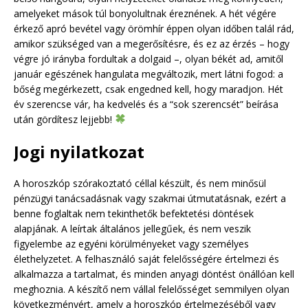
amelyeket mások túl bonyolultnak éreznének. A hét végére
érkező apró bevétel vagy örömhír éppen olyan időben talál rád,
amikor szükséged van a megerősítésre, és ez az érzés – hogy
végre jó irányba fordultak a dolgaid –, olyan békét ad, amitől
január egészének hangulata megváltozik, mert látni fogod: a
bőség megérkezett, csak engedned kell, hogy maradjon. Hét
év szerencse vár, ha kedvelés és a “sok szerencsét” beírása
után gördítesz lejjebb!
Jogi nyilatkozat
A horoszkóp szórakoztató céllal készült, és nem minősül
pénzügyi tanácsadásnak vagy szakmai útmutatásnak, ezért a
benne foglaltak nem tekinthetők befektetési döntések
alapjának. A leírtak általános jellegűek, és nem veszik
figyelembe az egyéni körülményeket vagy személyes
élethelyzetet. A felhasználó saját felelősségére értelmezi és
alkalmazza a tartalmat, és minden anyagi döntést önállóan kell
meghoznia. A készítő nem vállal felelősséget semmilyen olyan
következményért, amely a horoszkóp értelmezéséből vagy