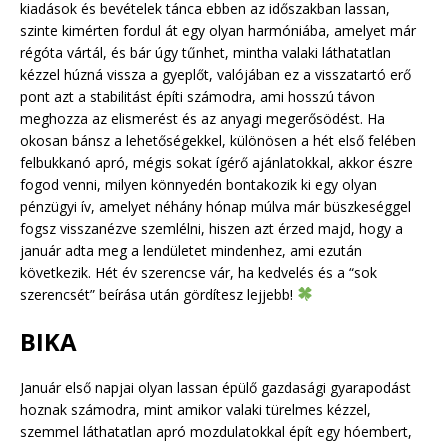
kiadások és bevételek tánca ebben az időszakban lassan,
szinte kimérten fordul át egy olyan harmóniába, amelyet már
régóta vártál, és bár úgy tűnhet, mintha valaki láthatatlan
kézzel húzná vissza a gyeplőt, valójában ez a visszatartó erő
pont azt a stabilitást építi számodra, ami hosszú távon
meghozza az elismerést és az anyagi megerősödést. Ha
okosan bánsz a lehetőségekkel, különösen a hét első felében
felbukkanó apró, mégis sokat ígérő ajánlatokkal, akkor észre
fogod venni, milyen könnyedén bontakozik ki egy olyan
pénzügyi ív, amelyet néhány hónap múlva már büszkeséggel
fogsz visszanézve szemlélni, hiszen azt érzed majd, hogy a
január adta meg a lendületet mindenhez, ami ezután
következik. Hét év szerencse vár, ha kedvelés és a “sok
szerencsét” beírása után gördítesz lejjebb!
BIKA
Január első napjai olyan lassan épülő gazdasági gyarapodást
hoznak számodra, mint amikor valaki türelmes kézzel,
szemmel láthatatlan apró mozdulatokkal épít egy hóembert,