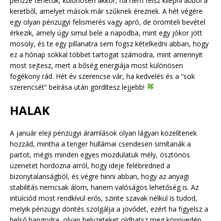
pénzzé tehetők, különösen akkor, ha nem félsz kilépni abból a
keretből, amelyet mások már szűknek éreznek. A hét végére
egy olyan pénzügyi felismerés vagy apró, de örömteli bevétel
érkezik, amely úgy simul bele a napodba, mint egy jókor jött
mosoly, és te egy pillanatra sem fogsz kételkedni abban, hogy
ez a hónap sokkal többet tartogat számodra, mint amennyit
most sejtesz, mert a bőség energiája most különösen
fogékony rád. Hét év szerencse vár, ha kedvelés és a “sok
szerencsét” beírása után gördítesz lejjebb!
HALAK
A január eleji pénzügyi áramlások olyan lágyan közelítenek
hozzád, mintha a tenger hullámai csendesen simítanák a
partot, mégis minden egyes mozdulatuk mély, ösztönös
üzenetet hordozna arról, hogy ideje felébredned a
bizonytalanságból, és végre hinni abban, hogy az anyagi
stabilitás nemcsak álom, hanem valóságos lehetőség is. Az
intuíciód most rendkívül erős, szinte szavak nélkül is tudod,
melyik pénzügyi döntés szolgálja a jövődet, ezért ha figyelsz a
belső hangodra, olyan helyzeteket oldhatsz meg könnyedén,