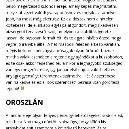
belső megérzésed különös ereje, amely képes megmutatni,
melyik út vezet valódi gyarapodáshoz és melyik az, amelyet
jobb, ha most még elkerülsz. Ez az időszak nem a hirtelen
költekezés ideje, inkább egyfajta átgondolt, mégis kedvesen
bizsergető tervezésről szól, amelyben a stabilitás ígérete
lassan, de biztosan formát ölt, és te egyre inkább érzed, hogy
végre jó irányba álltál. A hét második felében érkező váratlan,
mégis kellemes pénzügyi apróságok olyan örömöt hoznak,
mintha valaki csendben elrejtene egy ajándékot a küszöbödön,
és te csak akkor fedeznéd fel, amikor a legnagyobb szükséged
van egy megerősítésre, így január első napjai valódi lelki és
anyagi egyensúlyt teremtenek számodra. Hét év szerencse
vár, ha kedvelés és a “sok szerencsét” beírása után gördítesz
lejjebb!
OROSZLÁN
A január eleje olyan fényes pénzügyi lehetőségeket sodor eléd,
mintha a Nap maga döntött volna úgy, hogy külön kis
aranyhidat épít számodra a következő hetekhez, és te