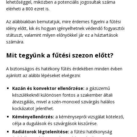
lehetőséggel, miközben a potenciális jogosultak száma
elérheti a 800 ezret is.
Az alábbiakban bemutatjuk, mire érdemes figyelni a fűtési
idény előtt, kik és hogyan igényelhetnek védendő fogyasztói
státuszt, valamint milyen előnyökkel jár ez a háztartások
számára.
Mit tegyünk a fűtési szezon előtt?
A biztonságos és hatékony fűtés érdekében minden évben
ajánlott az alábbi lépéseket elvégezni:
Kazán és konvektor ellenőrzése:
a gázüzemű
készülékeknél különösen fontos a szakember általi
átvizsgálás, mivel a szén-monoxid szivárgás halálos
kockázatot jelenthet.
Kéményellenőrzés:
a kéményseprői vizsgálat kötelező,
célja a dugulások és szivárgások kiszűrése.
Radiátorok légtelenítése:
a fűtési hatékonyság