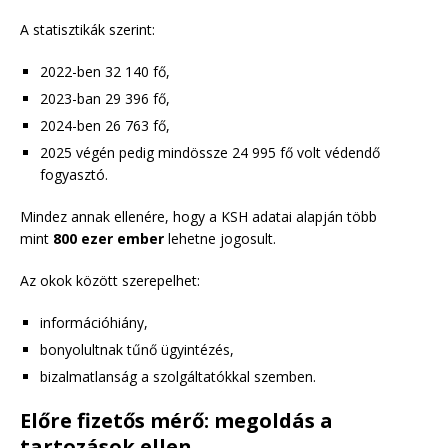
A statisztikák szerint:
2022-ben 32 140 fő,
2023-ban 29 396 fő,
2024-ben 26 763 fő,
2025 végén pedig mindössze 24 995 fő volt védendő
fogyasztó.
Mindez annak ellenére, hogy a KSH adatai alapján több
mint
800 ezer ember
lehetne jogosult.
Az okok között szerepelhet:
információhiány,
bonyolultnak tűnő ügyintézés,
bizalmatlanság a szolgáltatókkal szemben.
Előre fizetős mérő: megoldás a
tartozások ellen