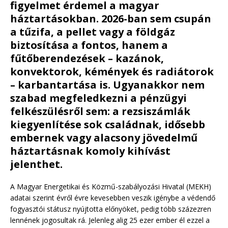
figyelmet érdemel a magyar
háztartásokban. 2026-ban sem csupán
a tűzifa, a pellet vagy a földgáz
biztosítása a fontos, hanem a
fűtőberendezések – kazánok,
konvektorok, kémények és radiátorok
– karbantartása is. Ugyanakkor nem
szabad megfeledkezni a pénzügyi
felkészülésről sem: a rezsiszámlák
kiegyenlítése sok családnak, idősebb
embernek vagy alacsony jövedelmű
háztartásnak komoly kihívást
jelenthet.
A Magyar Energetikai és Közmű-szabályozási Hivatal (MEKH)
adatai szerint évről évre kevesebben veszik igénybe a védendő
fogyasztói státusz nyújtotta előnyöket, pedig több százezren
lennének jogosultak rá. Jelenleg alig 25 ezer ember él ezzel a