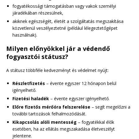
fogyatékossági támogatásban vagy vakok személyi
járadékában részesülnek,
akiknek egészségét, életét a szolgáltatás megszakítása
közvetlenül veszélyeztetné (például lélegeztetőgépet
használnak).
Milyen előnyökkel jár a védendő
fogyasztói státusz?
A státusz többféle kedvezményt és védelmet nyújt:
Részletfizetés
– évente egyszer 12 hónapon belül
igényelhető.
Fizetési haladék
– évente egyszer igényelhető.
Előre fizetős mérőóra felszerelése
– segít megelőzni a
további tartozások felhalmozódását.
Kikapcsolás alóli mentesség
– fogyatékkal élők
esetében, ha az ellátás megszakadása életveszélyt
jelentene.