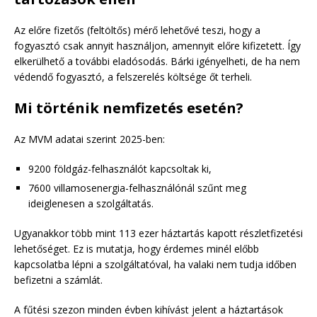
Az előre fizetős (feltöltős) mérő lehetővé teszi, hogy a
fogyasztó csak annyit használjon, amennyit előre kifizetett. Így
elkerülhető a további eladósodás. Bárki igényelheti, de ha nem
védendő fogyasztó, a felszerelés költsége őt terheli.
Mi történik nemfizetés esetén?
Az MVM adatai szerint 2025-ben:
9200 földgáz-felhasználót kapcsoltak ki,
7600 villamosenergia-felhasználónál szűnt meg
ideiglenesen a szolgáltatás.
Ugyanakkor több mint 113 ezer háztartás kapott részletfizetési
lehetőséget. Ez is mutatja, hogy érdemes minél előbb
kapcsolatba lépni a szolgáltatóval, ha valaki nem tudja időben
befizetni a számlát.
A fűtési szezon minden évben kihívást jelent a háztartások