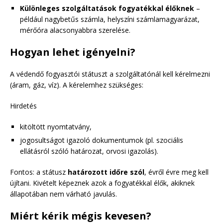
Különleges szolgáltatások fogyatékkal élőknek
–
például nagybetűs számla, helyszíni számlamagyarázat,
mérőóra alacsonyabbra szerelése.
Hogyan lehet igényelni?
A védendő fogyasztói státuszt a szolgáltatónál kell kérelmezni
(áram, gáz, víz). A kérelemhez szükséges:
Hirdetés
kitöltött nyomtatvány,
jogosultságot igazoló dokumentumok (pl. szociális
ellátásról szóló határozat, orvosi igazolás).
Fontos: a státusz
határozott időre szól
, évről évre meg kell
újítani. Kivételt képeznek azok a fogyatékkal élők, akiknek
állapotában nem várható javulás.
Miért kérik mégis kevesen?