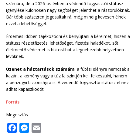
számára, de a 2026-os évben a védendő fogyasztói státusz
igénylése különösen nagy segítséget jelenthet a rászorulóknak.
Bár több százezren jogosultak rá, még mindig kevesen élnek
ezzel a lehetőséggel.
Érdemes időben tájékozódni és benyújtani a kérelmet, hiszen a
státusz részletfizetési lehetőséget, fizetési haladékot, sőt
életmentő védelmet is biztosíthat a legnehezebb helyzetben
lévőknek.
Üzenet a háztartások számára
: a fűtési idényre nemcsak a
kazán, a kémény vagy a tűzifa szintjén kell felkészülni, hanem
a pénzügyi biztonságra is. A védendő fogyasztói státusz ehhez
adhat kapaszkodót.
Forrás
Megosztás
F
M
E