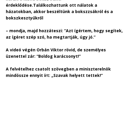
érdeklődése.Találkozhattunk ott nálatok a
házatokban, akkor beszéltünk a bokszzsákról és a
bokszkesztyűkről
– mondja, majd hozzáteszi: “Azt ígértem, hogy segítek,
az ígéret szép szó, ha megtartják, úgy jó.”
A videó végén Orbán Viktor rövid, de személyes
üzenettel zár: “Boldog karácsonyt!”
A felvételhez csatolt szövegben a miniszterelnök
mindössze ennyit írt: „Szavak helyett tettek!”