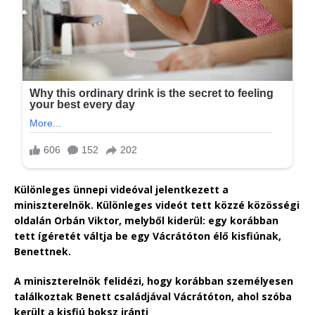
Különleges ünnepi videóval jelentkezett a
miniszterelnök. Különleges videót tett közzé közösségi
oldalán Orbán Viktor, melyből kiderül: egy korábban
tett ígéretét váltja be egy Vácrátóton élő kisfiúnak,
Benettnek.
A miniszterelnök felidézi, hogy korábban személyesen
találkoztak Benett családjával Vácrátóton, ahol szóba
került a kisfiú boksz iránti