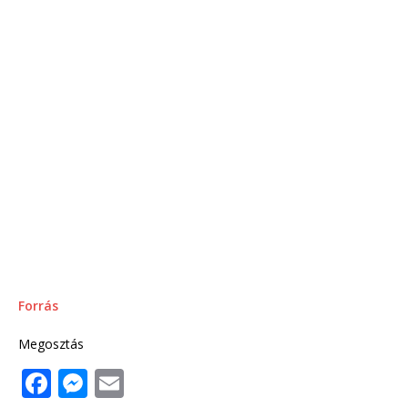
Forrás
Megosztás
F
M
E