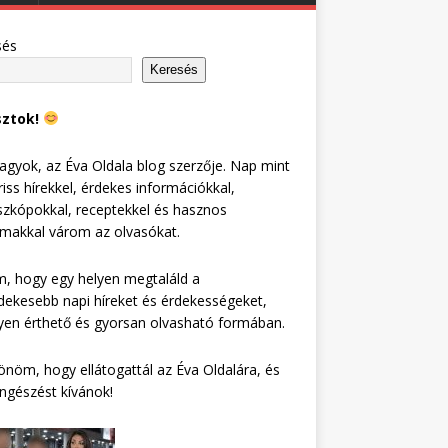
sés
Keresés
sztok!
agyok, az Éva Oldala blog szerzője. Nap mint
riss hírekkel, érdekes információkkal,
zkópokkal, receptekkel és hasznos
lmakkal várom az olvasókat.
, hogy egy helyen megtaláld a
dekesebb napi híreket és érdekességeket,
en érthető és gyorsan olvasható formában.
nöm, hogy ellátogattál az Éva Oldalára, és
ngészést kívánok!