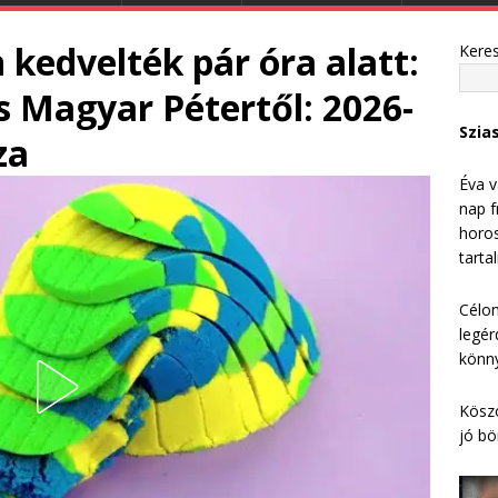
 kedvelték pár óra alatt:
Kere
s Magyar Pétertől: 2026-
Szia
za
Éva v
nap f
horos
tarta
Célom
legér
könny
Köszö
jó bö