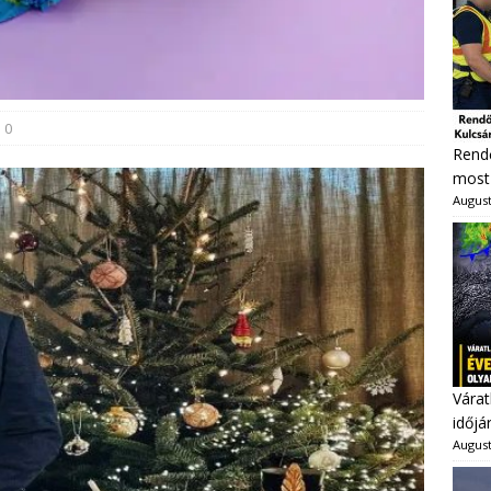
0
Rendő
most 
August
Várat
időjá
August