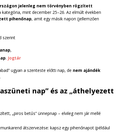
szágon jelenleg nem törvényben rögzített
 kategória, mint december 25–26. Az elmúlt években
zett pihenőnap
, amit egy másik napon (jellemzően
 szerint
kanap
,
nap
.
Jogtár
zabad” ugyan a szenteste előtti nap, de
nem ajándék
.
szüneti nap” és az „áthelyezett
ített, „piros betűs” ünnepnap – elvileg nem jár mellé
 munkarend átszervezése: kapsz egy pihenőnapot (például