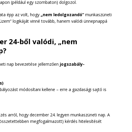
apon (például egy szombaton) dolgozol.
ta épp az volt, hogy
„nem ledolgozandó”
munkaszüneti
eüzem” logikáját vinné tovább, hanem valódi ünnepnappá
r 24-ből valódi, „nem
p?
üneti nap bevezetése jellemzően
jogszabály-
s)
lyozást módosítani kellene – erre a gazdasági sajtó is
zés arról, hogy december 24. legyen munkaszüneti nap. A
 (összetettebben megfogalmazott) kérdés hitelesítését