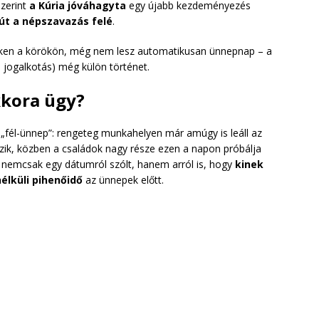
zerint
a Kúria jóváhagyta
egy újabb kezdeményezés
út a népszavazás felé
.
zeken a körökön, még nem lesz automatikusan ünnepnap – a
, jogalkotás) még külön történet.
kkora ügy?
„fél-ünnep”: rengeteg munkahelyen már amúgy is leáll az
ltozik, közben a családok nagy része ezen a napon próbálja
t nemcsak egy dátumról szólt, hanem arról is, hogy
kinek
élküli pihenőidő
az ünnepek előtt.