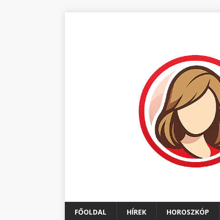
FŐOLDAL
HÍREK
HOROSZKÓP