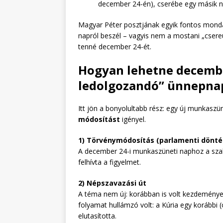
december 24-én), cserébe egy másik n
Magyar Péter posztjának egyik fontos monda
napról beszél – vagyis nem a mostani „cser
tenné december 24-ét.
Hogyan lehetne decembe
ledolgozandó” ünnepna
Itt jön a bonyolultabb rész: egy új munkasz
módosítást
igényel.
1) Törvénymódosítás (parlamenti dönté
A december 24-i munkaszüneti naphoz a szabá
felhívta a figyelmet.
2) Népszavazási út
A téma nem új: korábban is volt kezdeménye
folyamat hullámzó volt: a Kúria egy korábbi
elutasította.