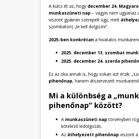
A kulcs itt az, hogy
december 24. Magyaror
munkaszüneti nap
– vagyis nem ugyanaz a
viszont gyakran szerepelt úgy, mint
áthelye
szombaton) „le kell dolgozni”.
2025-ben konkrétan
a hivatalos munkarend
2025. december 13. szombat mun
2025. december 24. szerda pihenő
Ez az oka annak is, hogy sokan azt érzik: „s
pihenőnap
, hanem átszervezett munkarend
Mi a különbség a „munka
pihenőnap” között?
A
munkaszüneti nap
törvényben rögz
kötelező ledolgozás.
Az
áthelyezett pihenőnap
viszont a