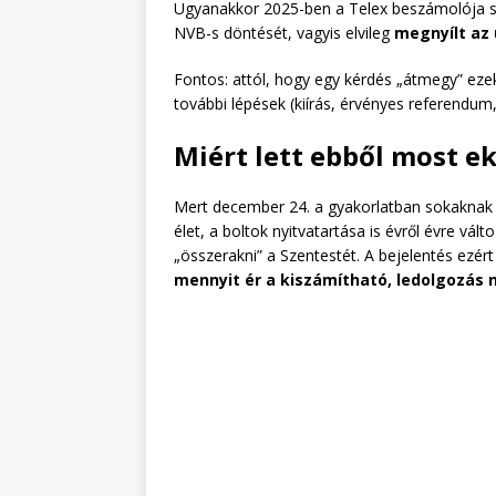
Ugyanakkor 2025-ben a Telex beszámolója s
NVB-s döntését, vagyis elvileg
megnyílt az 
Fontos: attól, hogy egy kérdés „átmegy” e
további lépések (kiírás, érvényes referendum
Miért lett ebből most e
Mert december 24. a gyakorlatban sokaknak 
élet, a boltok nyitvatartása is évről évre vá
„összerakni” a Szentestét. A bejelentés ezér
mennyit ér a kiszámítható, ledolgozás n