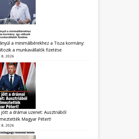
nyúl a minimálbérekhez a Tisza kormány:
áltozik a munkavállalók fizetése
 8, 2026
jött a drámai üzenet: Ausztriából
lmeztették Magyar Pétert!
 8, 2026