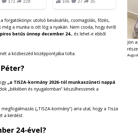
 a forgatókönyv: utolsó bevásárlás, csomagolás, főzés,
 még a munka is ott lóg a nyakán. Nem csoda, hogy évről
 piros betűs ünnep december 24.
, és lehet-e ebből
Jön a
része
ismét a közbeszéd középpontjába tolta.
August
 Péter?
hogy
„a TISZA-kormány 2026-tól munkaszüneti nappá
ádok „békében és nyugalomban” készülhessenek a
a megfogalmazás („TISZA-kormány”) arra utal, hogy a Tisza
zt a kérdést.
ber 24-ével?