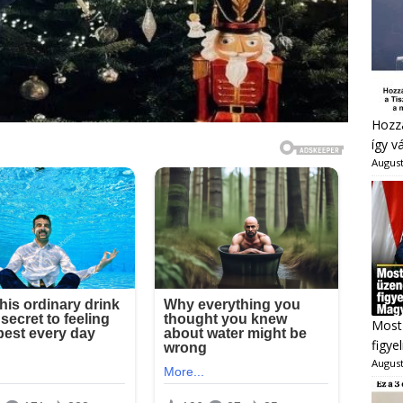
Hozzá
így v
August
Most 
figye
August