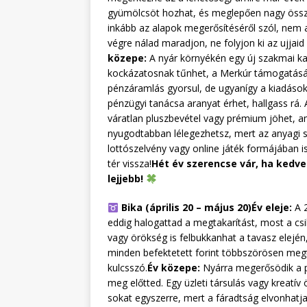
gyümölcsöt hozhat, és meglepően nagy összeg
inkább az alapok megerősítéséről szól, nem 
végre nálad maradjon, ne folyjon ki az ujjai
közepe:
A nyár környékén egy új szakmai kap
kockázatosnak tűnhet, a Merkúr támogatásáv
pénzáramlás gyorsul, de ugyanígy a kiadások i
pénzügyi tanácsa aranyat érhet, hallgass rá
váratlan pluszbevétel vagy prémium jöhet, a
nyugodtabban lélegezhetsz, mert az anyagi st
lottószelvény vagy online játék formájában i
tér vissza!
Hét év szerencse vár, ha kedve
lejjebb!
Bika (április 20 – május 20)
Év eleje:
A 2
eddig halogattad a megtakarítást, most a csi
vagy örökség is felbukkanhat a tavasz elején, 
minden befektetett forint többszörösen megté
kulcsszó.
Év közepe:
Nyárra megerősödik a pé
meg előtted. Egy üzleti társulás vagy kreatív 
sokat egyszerre, mert a fáradtság elvonhatja