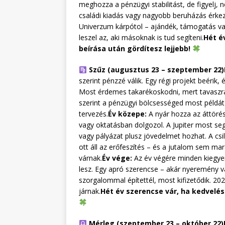
meghozza a pénzügyi stabilitást, de figyelj, 
családi kiadás vagy nagyobb beruházás érkez
Univerzum kárpótol – ajándék, támogatás va
leszel az, aki másoknak is tud segíteni.
Hét é
beírása után gördítesz lejjebb!
Szűz (augusztus 23 – szeptember 22)
szerint pénzzé válik. Egy régi projekt beérik, 
Most érdemes takarékoskodni, mert tavaszra
szerint a pénzügyi bölcsességed most példát
tervezés.
Év közepe:
A nyár hozza az áttörés
vagy oktatásban dolgozol. A Jupiter most segí
vagy pályázat plusz jövedelmet hozhat. A cs
ott áll az erőfeszítés – és a jutalom sem ma
várnak.
Év vége:
Az év végére minden kiegyen
lesz. Egy apró szerencse – akár nyeremény v
szorgalommal építettél, most kifizetődik. 2
járnak.
Hét év szerencse vár, ha kedvelés 
Mérleg (szeptember 23 – október 22)