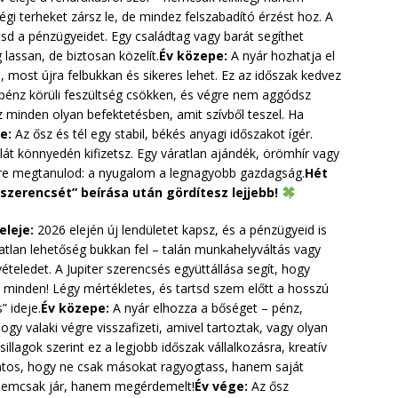
gi terheket zársz le, de mindez felszabadító érzést hoz. A
ítsd a pénzügyeidet. Egy családtag vagy barát segíthet
 lassan, de biztosan közelít.
Év közepe:
A nyár hozhatja el
l, most újra felbukkan és sikeres lehet. Ez az időszak kedvez
 pénz körüli feszültség csökken, és végre nem aggódsz
z minden olyan befektetésben, amit szívből teszel. Ha
e:
Az ősz és tél egy stabil, békés anyagi időszakot ígér.
át könnyedén kifizetsz. Egy váratlan ajándék, örömhír vagy
re megtanulod: a nyugalom a legnagyobb gazdagság.
Hét
 szerencsét” beírása után gördítesz lejjebb!
eleje:
2026 elején új lendületet kapsz, és a pénzügyeid is
atlan lehetőség bukkan fel – talán munkahelyváltás vagy
teledet. A Jupiter szerencsés együttállása segít, hogy
 minden! Légy mértékletes, és tartsd szem előtt a hosszú
” ideje.
Év közepe:
A nyár elhozza a bőséget – pénz,
gy valaki végre visszafizeti, amivel tartoztak, vagy olyan
llagok szerint ez a legjobb időszak vállalkozásra, kreatív
ontos, hogy ne csak másokat ragyogtass, hanem saját
t nemcsak jár, hanem megérdemelt!
Év vége:
Az ősz