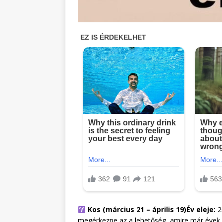
Kos (március 21 – április 19)
Év eleje:
2
megérkezne az a lehetőség, amire már évek ót