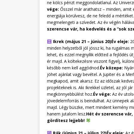
ne kölcs pénzt meggondolatlanul. Az Univerzu
vége:
Ősszel már arathatsz – minden, amit é
energiája körülvesz, de ne feledd a mértéket
megmelengeti a szívedet. Az év végén hálával 
szerencse vár, ha kedvelés és a “sok sz
Ikrek (május 21 – június 20)
Év eleje:
20
minden helyzetből jól jössz ki, ha rugalmas m
lehet, és ezzel megnyílik előtted a fejlődés 
ér majd. A költekezésre viszont figyelj, kü
később nem kell aggódnod.
Év közepe:
Nyáro
jöhet ajánlat vagy bevétel. A Jupiter és a Me
megkapod, amit akarsz. Ez az időszak kedve
projekteknek is. Aki Ikrekkel üzletel, az jól 
megkönnyebbülést hoz.
Év vége:
Az év utolsó
jövedelemforrás is beindulhat. Az ünnepek a
majd. Légy büszke, mert mindent kemény mun
hanem jutalom lesz.
Hét év szerencse vár,
gördítesz lejjebb!
Rák (június 21 – július 22)
Év eleje:
Az év