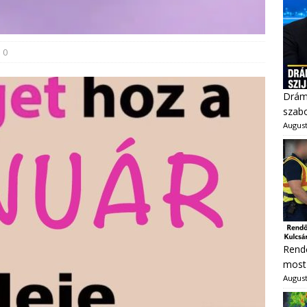
0
Dráma
szabo
August
Rendő
most 
August