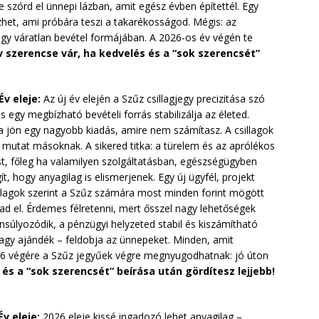
ne szórd el ünnepi lázban, amit egész évben építettél. Egy
het, ami próbára teszi a takarékosságod. Mégis: az
gy váratlan bevétel formájában. A 2026-os év végén te
v szerencse vár, ha kedvelés és a “sok szerencsét”
Év eleje:
Az új év elején a Szűz csillagjegy precizitása szó
és egy megbízható bevételi forrás stabilizálja az életed.
 jön egy nagyobb kiadás, amire nem számítasz. A csillagok
 mutat másoknak. A sikered titka: a türelem és az aprólékos
t, főleg ha valamilyen szolgáltatásban, egészségügyben
t, hogy anyagilag is elismerjenek. Egy új ügyfél, projekt
illagok szerint a Szűz számára most minden forint mögött
rad el. Érdemes félretenni, mert ősszel nagy lehetőségek
súlyozódik, a pénzügyi helyzeted stabil és kiszámítható
agy ajándék – feldobja az ünnepeket. Minden, amit
026 végére a Szűz jegyűek végre megnyugodhatnak: jó úton
és a “sok szerencsét” beírása után gördítesz lejjebb!
Év eleje:
2026 eleje kissé ingadozó lehet anyagilag –