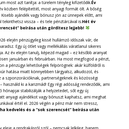
m most azt tanítja: a türelem tényleg kifizetődik.
Év
v közben felépítettél, most anyagi formát ölt. A bőség
. Kisebb ajándék vagy bónusz jön az ünnepek előtt, ami
tekinthetsz vissza – és tele pénztárcával is.
Hét év
erencsét” beírása után gördítesz lejjebb!
26 elején pénzügyileg kissé hullámzó időszak vár, de
aradsz. Egy új ötlet vagy mellékállás váratlanul sikeres
útja. Az év elején tanulj, képezd magad – ez később aranyat
lönösen januárban és februárban. Ha most megfogod a pénzt,
n a pénzügyi lehetőségek felpörögnek: akár külföldről is
rkúr hatása miatt könnyebben tárgyalsz, alkudozol, és
z a szponzorációknak, partnerségeknek és közösségi
jár – használd ki a karizmád! Egy régi adósság rendeződik, ami
 hónapjai stabilizálják a helyzetedet, sőt egy új
latt anyagi ajándékot vagy bónuszt kaphatsz, ami meghat
kával értél el. 2026 végén a pénz már nem stressz,
 ha kedvelés és a “sok szerencsét” beírása után
 eleje a rendrakásról szól – nemcsak lelkileg, hanem