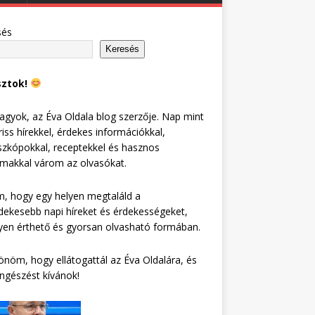
sés
Keresés
sztok!
agyok, az Éva Oldala blog szerzője. Nap mint
riss hírekkel, érdekes információkkal,
zkópokkal, receptekkel és hasznos
lmakkal várom az olvasókat.
, hogy egy helyen megtaláld a
dekesebb napi híreket és érdekességeket,
en érthető és gyorsan olvasható formában.
nöm, hogy ellátogattál az Éva Oldalára, és
ngészést kívánok!