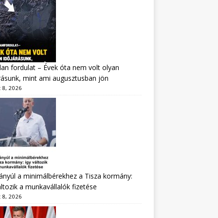
lan fordulat – Évek óta nem volt olyan
rásunk, mint ami augusztusban jön
 8, 2026
nyúl a minimálbérekhez a Tisza kormány:
áltozik a munkavállalók fizetése
 8, 2026