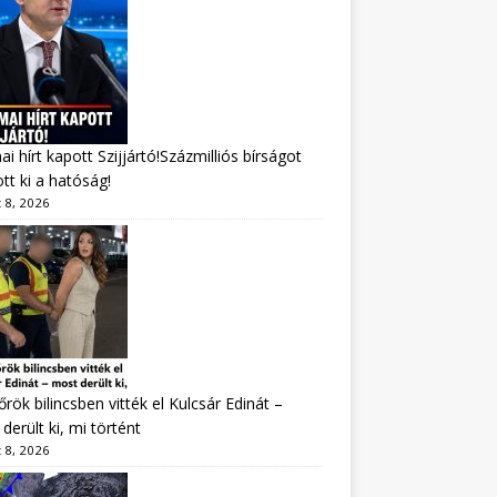
i hírt kapott Szijjártó!Százmilliós bírságot
tt ki a hatóság!
 8, 2026
rök bilincsben vitték el Kulcsár Edinát –
derült ki, mi történt
 8, 2026