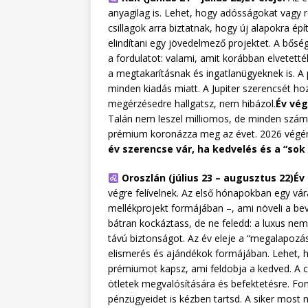
anyagilag is. Lehet, hogy adósságokat vagy ré
csillagok arra biztatnak, hogy új alapokra ép
elindítani egy jövedelmező projektet. A bőség
a fordulatot: valami, amit korábban elvetetté
a megtakarításnak és ingatlanügyeknek is. A
minden kiadás miatt. A Jupiter szerencsét ho
megérzésedre hallgatsz, nem hibázol.
Év vég
Talán nem leszel milliomos, de minden száml
prémium koronázza meg az évet. 2026 végé
év szerencse vár, ha kedvelés és a “sok
Oroszlán (július 23 – augusztus 22)
Év 
végre felívelnek. Az első hónapokban egy vár
mellékprojekt formájában –, ami növeli a bevé
bátran kockáztass, de ne feledd: a luxus nem
távú biztonságot. Az év eleje a “megalapozás
elismerés és ajándékok formájában. Lehet, ho
prémiumot kapsz, ami feldobja a kedved. A csi
ötletek megvalósítására és befektetésre. F
pénzügyeidet is kézben tartsd. A siker mos