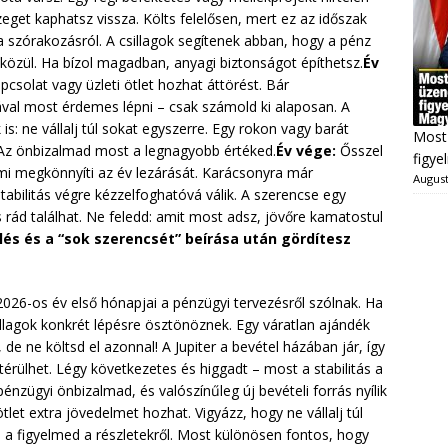
et kaphatsz vissza. Költs felelősen, mert ez az időszak
a szórakozásról. A csillagok segítenek abban, hogy a pénz
d közül. Ha bízol magadban, anyagi biztonságot építhetsz.
Év
csolat vagy üzleti ötlet hozhat áttörést. Bár
al most érdemes lépni – csak számold ki alaposan. A
s: ne vállalj túl sokat egyszerre. Egy rokon vagy barát
Most 
. Az önbizalmad most a legnagyobb értéked.
Év vége:
Ősszel
figye
mi megkönnyíti az év lezárását. Karácsonyra már
August
abilitás végre kézzelfoghatóvá válik. A szerencse egy
s rád találhat. Ne feledd: amit most adsz, jövőre kamatostul
lés és a “sok szerencsét” beírása után gördítesz
026-os év első hónapjai a pénzügyi tervezésről szólnak. Ha
llagok konkrét lépésre ösztönöznek. Egy váratlan ajándék
de ne költsd el azonnal! A Jupiter a bevétel házában jár, így
rülhet. Légy következetes és higgadt – most a stabilitás a
nzügyi önbizalmad, és valószínűleg új bevételi forrás nyílik
ötlet extra jövedelmet hozhat. Vigyázz, hogy ne vállalj túl
 a figyelmed a részletekről. Most különösen fontos, hogy