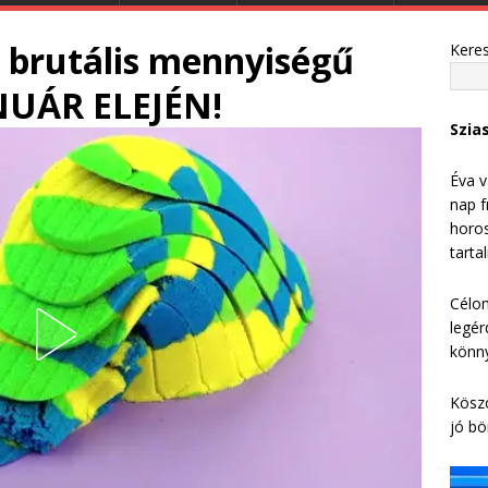
ki brutális mennyiségű
Kere
NUÁR ELEJÉN!
Szia
Éva v
nap f
horos
tarta
Célom
legér
könny
Köszö
jó bö