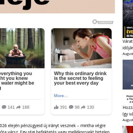
Várat
időjá
August
Hozzá
így v
August
026 elején pénzügyeid új irányt vesznek – mintha végre
a vársz. Egy régi befektetés vagy mellékprojekt hirtelen