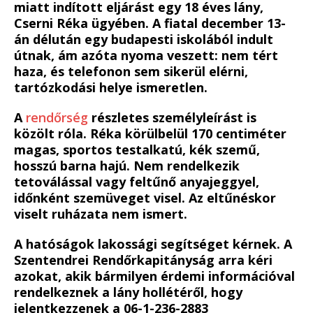
miatt indított eljárást egy 18 éves lány,
Cserni Réka ügyében. A fiatal december 13-
án délután egy budapesti iskolából indult
útnak, ám azóta nyoma veszett: nem tért
haza, és telefonon sem sikerül elérni,
tartózkodási helye ismeretlen.
A
rendőrség
részletes személyleírást is
közölt róla. Réka körülbelül 170 centiméter
magas, sportos testalkatú, kék szemű,
hosszú barna hajú. Nem rendelkezik
tetoválással vagy feltűnő anyajeggyel,
időnként szemüveget visel. Az eltűnéskor
viselt ruházata nem ismert.
A hatóságok lakossági segítséget kérnek. A
Szentendrei Rendőrkapitányság arra kéri
azokat, akik bármilyen érdemi információval
rendelkeznek a lány hollétéről, hogy
jelentkezzenek a 06-1-236-2883