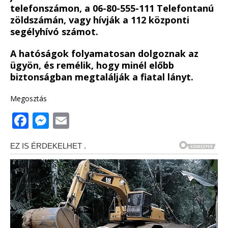
telefonszámon, a 06-80-555-111 Telefontanú
zöldszámán, vagy hívják a 112 központi
segélyhívó számot.
A hatóságok folyamatosan dolgoznak az
ügyön, és remélik, hogy minél előbb
biztonságban megtalálják a fiatal lányt.
Megosztás
F
M
E
a
e
m
c
ss
ai
e
e
l
b
n
o
g
o
e