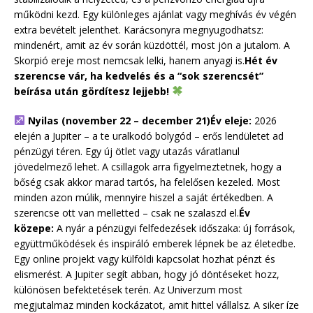
működni kezd. Egy különleges ajánlat vagy meghívás év végén
extra bevételt jelenthet. Karácsonyra megnyugodhatsz:
mindenért, amit az év során küzdöttél, most jön a jutalom. A
Skorpió ereje most nemcsak lelki, hanem anyagi is.
Hét év
szerencse vár, ha kedvelés és a “sok szerencsét”
beírása után gördítesz lejjebb!
Nyilas (november 22 – december 21)
Év eleje:
2026
elején a Jupiter – a te uralkodó bolygód – erős lendületet ad
pénzügyi téren. Egy új ötlet vagy utazás váratlanul
jövedelmező lehet. A csillagok arra figyelmeztetnek, hogy a
bőség csak akkor marad tartós, ha felelősen kezeled. Most
minden azon múlik, mennyire hiszel a saját értékedben. A
szerencse ott van melletted – csak ne szalaszd el.
Év
közepe:
A nyár a pénzügyi felfedezések időszaka: új források,
együttműködések és inspiráló emberek lépnek be az életedbe.
Egy online projekt vagy külföldi kapcsolat hozhat pénzt és
elismerést. A Jupiter segít abban, hogy jó döntéseket hozz,
különösen befektetések terén. Az Univerzum most
megjutalmaz minden kockázatot, amit hittel vállalsz. A siker íze