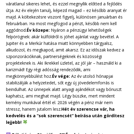
váratlanul sikeres lehet, és ezzel megnyílik előtted a fejlődés
útja. Az év elején tanulj, képezd magad – ez később aranyat ér
majd. A költekezésre viszont figyelj, különösen januárban és
februárban. Ha most megfogod a pénzt, később nem kell
aggódnod.
Év közepe:
Nyáron a pénzügyi lehetőségek
felpörögnek: akár külföldről is jöhet ajánlat vagy bevétel. A
Jupiter és a Merkúr hatása miatt könnyebben tárgyalsz,
alkudozol, és megkapod, amit akarsz. Ez az időszak kedvez a
szponzorációknak, partnerségeknek és közösségi
projekteknek is. Aki Ikrekkel üzletel, az jól jár – használd ki a
karizmád! Egy régi adósság rendeződik, ami
megkönnyebbülést hoz.
Év vége:
Az év utolsó hónapjai
stabilizálják a helyzetedet, sőt egy új jövedelemforrás is
beindulhat. Az ünnepek alatt anyagi ajándékot vagy bónuszt
kaphatsz, ami meghat majd. Légy büszke, mert mindent
kemény munkával értél el. 2026 végén a pénz már nem
stressz, hanem jutalom lesz.
Hét év szerencse vár, ha
kedvelés és a “sok szerencsét” beírása után gördítesz
lejjebb!