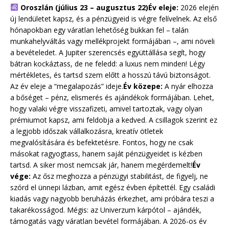
Oroszlán (július 23 – augusztus 22)
Év eleje:
2026 elején
új lendületet kapsz, és a pénzügyeid is végre felívelnek. Az első
hónapokban egy váratlan lehetőség bukkan fel – talán
munkahelyváltás vagy mellékprojekt formájában –, ami növeli
a bevételedet. A Jupiter szerencsés együttállása segít, hogy
bátran kockáztass, de ne feledd: a luxus nem minden! Légy
mértékletes, és tartsd szem előtt a hosszú távú biztonságot.
Az év eleje a “megalapozás” ideje.
Év közepe:
A nyár elhozza
a bőséget – pénz, elismerés és ajándékok formájában. Lehet,
hogy valaki végre visszafizeti, amivel tartoztak, vagy olyan
prémiumot kapsz, ami feldobja a kedved. A csillagok szerint ez
a legjobb időszak vállalkozásra, kreatív ötletek
megvalósítására és befektetésre. Fontos, hogy ne csak
másokat ragyogtass, hanem saját pénzügyeidet is kézben
tartsd. A siker most nemcsak jár, hanem megérdemelt!
Év
vége:
Az ősz meghozza a pénzügyi stabilitást, de figyelj, ne
szórd el ünnepi lázban, amit egész évben építettél. Egy családi
kiadás vagy nagyobb beruházás érkezhet, ami próbára teszi a
takarékosságod. Mégis: az Univerzum kárpótol – ajándék,
támogatás vagy váratlan bevétel formájában. A 2026-os év