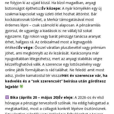
ne folyjon ki az ujjaid közül. Ha bízol magadban, anyagi
biztonságot építhetsz.
Év közepe:
A nyár környékén egy új
szakmai kapcsolat vagy üzleti ötlet hozhat áttörést. Bár
kockázatosnak tűnhet, a Merkúr támogatásával most
érdemes lépni – csak számold ki alaposan. A pénzáramlás
gyorsul, de ugyanígy a kiadások is: ne vállalj túl sokat
egyszerre. Egy rokon vagy barát pénzügyi tanácsa aranyat
érhet, hallgass rá. Az önbizalmad most a legnagyobb
értéked.
Év vége:
Ősszel váratlan pluszbevétel vagy prémium
jöhet, ami megkönnyíti az év lezárását. Karácsonyra már
nyugodtabban lélegezhetsz, mert az anyagi stabilitás végre
kézzelfoghatóvá válik. A szerencse egy lottószelvény vagy
online játék formájában is rád találhat. Ne feledd: amit most
adsz, jövőre kamatostul tér vissza!
Hét év szerencse vár, ha
kedvelés és a “sok szerencsét” beírása után gördítesz
lejjebb!
Bika (április 20 – május 20)
Év eleje:
A 2026-os év első
hónapjai a pénzügyi tervezésről szólnak. Ha eddig halogattad a
megtakarítást, most a csillagok konkrét lépésre ösztönöznek.