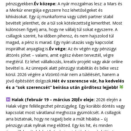
pénzügyekben.
Év közepe:
A nyár mozgalmas lesz: a Mars és
a Merkúr energiája egyszerre hoz lehetőségeket és
kihívásokat. Egy új munkaforma vagy üzleti partner stabil
bevételt jelenthet, de a túl sok kötelezettség kimeríthet. Most
különösen figyelj arra, hogy ne vállalj túl sokat egyszerre. A
csillagok szerint, ha időben pihensz, és nem hajszolod túl
magad, a pénz is marad. Egy nyári utazás vagy kapcsolat
inspirálhat anyagilag is.
Év vége:
Az év végén egy pénzügyi
áttörés jöhet – valami, amit egész évben terveztél, végre
megtérül. Ez lehet vállalkozás, kreatív projekt vagy akár online
bevétel is. Az ünnepek alatt pénzügyi stabilitás és béke vesz
körül. 2026 végére a Vízöntő már nem a túlélésért, hanem a
jövő építéséért dolgozik.
Hét év szerencse vár, ha kedvelés
és a “sok szerencsét” beírása után gördítesz lejjebb!
Halak (február 19 – március 20)
Év eleje:
2026 elején a
Halak végre fellélegezhet pénzügyileg. Egy korábbi döntés vagy
kapcsolat most váratlanul meghozza gyümölcsét. A csillagok
arra biztatnak, hogy ne ragadj bele a múlt hibáiba – új
pénzügyi utak nyílnak meg előtted. Egy kis hit, és minden