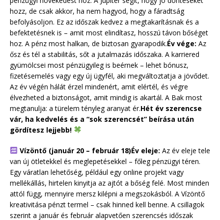
pénzügyi növekedést hoz. A Jupiter segít, hogy jó döntéseket
hozz, de csak akkor, ha nem hagyod, hogy a fáradtság
befolyásoljon. Ez az időszak kedvez a megtakarításnak és a
befektetésnek is – amit most elindítasz, hosszú távon bőséget
hoz. A pénz most halkan, de biztosan gyarapodik.
Év vége:
Az
ősz és tél a stabilitás, sőt a jutalmazás időszaka. A karriered
gyümölcsei most pénzügyileg is beérnek – lehet bónusz,
fizetésemelés vagy egy új ügyfél, aki megváltoztatja a jövődet.
Az év végén hálát érzel mindenért, amit elértél, és végre
élvezheted a biztonságot, amit mindig is akartál. A Bak most
megtanulja: a türelem tényleg aranyat ér.
Hét év szerencse
vár, ha kedvelés és a “sok szerencsét” beírása után
gördítesz lejjebb!
Vízöntő (január 20 – február 18)
Év eleje:
Az év eleje tele
van új ötletekkel és meglepetésekkel – főleg pénzügyi téren.
Egy váratlan lehetőség, például egy online projekt vagy
mellékállás, hirtelen kinyitja az ajtót a bőség felé. Most minden
attól függ, mennyire mersz kilépni a megszokásból. A Vízöntő
kreativitása pénzt termel – csak hinned kell benne. A csillagok
szerint a január és február alapvetően szerencsés időszak