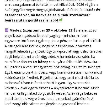
amit szorgalommal építettél, most kifizetődik. 2026 végére a
Szűz jegyűek végre megnyugodhatnak: jó úton járnak.
Hét év
szerencse vár, ha kedvelés és a “sok szerencsét”
beírása után gördítesz lejjebb!
Mérleg (szeptember 23 – október 22)
Év eleje:
2026
eleje kissé ingadozó lehet anyagilag – mintha minden
egyszerre történne. Egyik nap jön a pénz, másik nap el is tűnik.
A csillagok arra intenek, hogy ne ess pánikba: a változás
mögött lehetőség rejtőzik. Egy új kapcsolat vagy üzleti társulás
segít helyrehozni a pénzügyeidet. A harmónia visszatér, ha
nem félsz dönteni.
Év közepe:
A nyár a fellendülés időszaka –
a Jupiter és a Vénusz egyszerre hoz anyagi és érzelmi bőséget.
Egy kreatív projekt, művészi vagy kommunikációs munka most
különösen jól fizethet. Figyelj arra, hogy amit most elvállalsz,
az hosszú távon is fenntartható legyen. Egy szerencsés
véletlen – akár egy találkozás – anyagi áttörést hozhat. Most
minden csillag neked dolgozik.
Év vége:
Az év vége békét és
stabilitást hoz, végre élvezheted a munkád gyümölcsét. A
karácsonyi időszakban meglepően nagyvonalú lehetsz