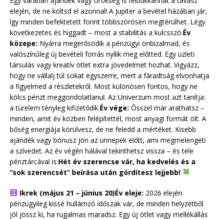
Egy váratlan ajándék vagy örökség is felbukkanhat a tavasz
elején, de ne költsd el azonnal! A Jupiter a bevétel házában jár,
így minden befektetett forint többszörösen megtérülhet. Légy
következetes és higgadt – most a stabilitás a kulcsszó.
Év
közepe:
Nyárra megerősödik a pénzügyi önbizalmad, és
valószínűleg új bevételi forrás nyílik meg előtted. Egy üzleti
társulás vagy kreatív ötlet extra jövedelmet hozhat. Vigyázz,
hogy ne vállalj túl sokat egyszerre, mert a fáradtság elvonhatja
a figyelmed a részletekről. Most különösen fontos, hogy ne
kölcs pénzt meggondolatlanul. Az Univerzum most azt tanítja:
a türelem tényleg kifizetődik.
Év vége:
Ősszel már arathatsz –
minden, amit év közben felépítettél, most anyagi formát ölt. A
bőség energiája körülvesz, de ne feledd a mértéket. Kisebb
ajándék vagy bónusz jön az ünnepek előtt, ami megmelengeti
a szívedet. Az év végén hálával tekinthetsz vissza – és tele
pénztárcával is.
Hét év szerencse vár, ha kedvelés és a
“sok szerencsét” beírása után gördítesz lejjebb!
Ikrek (május 21 – június 20)
Év eleje:
2026 elején
pénzügyileg kissé hullámzó időszak vár, de minden helyzetből
jól jössz ki, ha rugalmas maradsz. Egy új ötlet vagy mellékállás