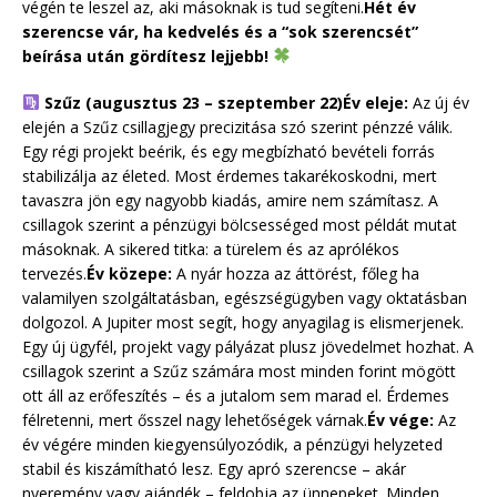
végén te leszel az, aki másoknak is tud segíteni.
Hét év
szerencse vár, ha kedvelés és a “sok szerencsét”
beírása után gördítesz lejjebb!
Szűz (augusztus 23 – szeptember 22)
Év eleje:
Az új év
elején a Szűz csillagjegy precizitása szó szerint pénzzé válik.
Egy régi projekt beérik, és egy megbízható bevételi forrás
stabilizálja az életed. Most érdemes takarékoskodni, mert
tavaszra jön egy nagyobb kiadás, amire nem számítasz. A
csillagok szerint a pénzügyi bölcsességed most példát mutat
másoknak. A sikered titka: a türelem és az aprólékos
tervezés.
Év közepe:
A nyár hozza az áttörést, főleg ha
valamilyen szolgáltatásban, egészségügyben vagy oktatásban
dolgozol. A Jupiter most segít, hogy anyagilag is elismerjenek.
Egy új ügyfél, projekt vagy pályázat plusz jövedelmet hozhat. A
csillagok szerint a Szűz számára most minden forint mögött
ott áll az erőfeszítés – és a jutalom sem marad el. Érdemes
félretenni, mert ősszel nagy lehetőségek várnak.
Év vége:
Az
év végére minden kiegyensúlyozódik, a pénzügyi helyzeted
stabil és kiszámítható lesz. Egy apró szerencse – akár
nyeremény vagy ajándék – feldobja az ünnepeket. Minden,