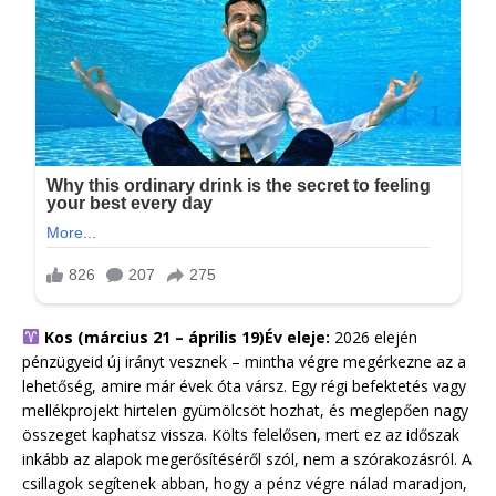
Kos (március 21 – április 19)
Év eleje:
2026 elején
pénzügyeid új irányt vesznek – mintha végre megérkezne az a
lehetőség, amire már évek óta vársz. Egy régi befektetés vagy
mellékprojekt hirtelen gyümölcsöt hozhat, és meglepően nagy
összeget kaphatsz vissza. Költs felelősen, mert ez az időszak
inkább az alapok megerősítéséről szól, nem a szórakozásról. A
csillagok segítenek abban, hogy a pénz végre nálad maradjon,