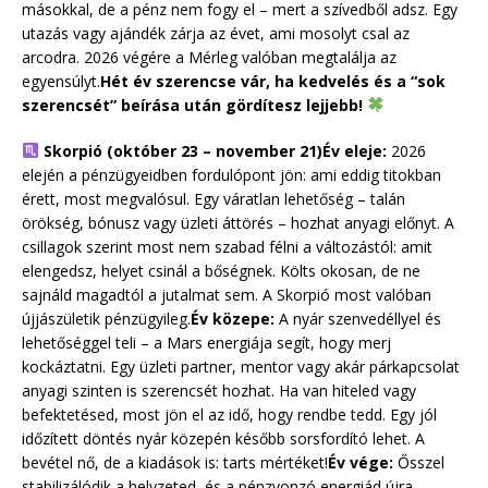
másokkal, de a pénz nem fogy el – mert a szívedből adsz. Egy
utazás vagy ajándék zárja az évet, ami mosolyt csal az
arcodra. 2026 végére a Mérleg valóban megtalálja az
egyensúlyt.
Hét év szerencse vár, ha kedvelés és a “sok
szerencsét” beírása után gördítesz lejjebb!
Skorpió (október 23 – november 21)
Év eleje:
2026
elején a pénzügyeidben fordulópont jön: ami eddig titokban
érett, most megvalósul. Egy váratlan lehetőség – talán
örökség, bónusz vagy üzleti áttörés – hozhat anyagi előnyt. A
csillagok szerint most nem szabad félni a változástól: amit
elengedsz, helyet csinál a bőségnek. Költs okosan, de ne
sajnáld magadtól a jutalmat sem. A Skorpió most valóban
újjászületik pénzügyileg.
Év közepe:
A nyár szenvedéllyel és
lehetőséggel teli – a Mars energiája segít, hogy merj
kockáztatni. Egy üzleti partner, mentor vagy akár párkapcsolat
anyagi szinten is szerencsét hozhat. Ha van hiteled vagy
befektetésed, most jön el az idő, hogy rendbe tedd. Egy jól
időzített döntés nyár közepén később sorsfordító lehet. A
bevétel nő, de a kiadások is: tarts mértéket!
Év vége:
Ősszel
stabilizálódik a helyzeted, és a pénzvonzó energiád újra