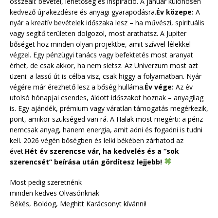
összeáll: bevétel, lehetőség és inspiráció. A január különösen
kedvező újrakezdésre és anyagi gyarapodásra.
Év közepe:
A
nyár a kreatív bevételek időszaka lesz – ha művészi, spirituális
vagy segítő területen dolgozol, most arathatsz. A Jupiter
bőséget hoz minden olyan projektbe, amit szívvel-lélekkel
végzel. Egy pénzügyi tanács vagy befektetés most aranyat
érhet, de csak akkor, ha nem sietsz. Az Univerzum most azt
üzeni: a lassú út is célba visz, csak higgy a folyamatban. Nyár
végére már érezhető lesz a bőség hulláma.
Év vége:
Az év
utolsó hónapjai csendes, áldott időszakot hoznak – anyagilag
is. Egy ajándék, prémium vagy váratlan támogatás megérkezik,
pont, amikor szükséged van rá. A Halak most megérti: a pénz
nemcsak anyag, hanem energia, amit adni és fogadni is tudni
kell. 2026 végén bőségben és lelki békében zárhatod az
évet.
Hét év szerencse vár, ha kedvelés és a “sok
szerencsét” beírása után gördítesz lejjebb!
Most pedig szeretnénk
minden kedves Olvasónknak
Békés, Boldog, Meghitt Karácsonyt kívánni!