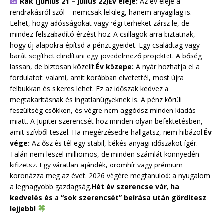
Rák (június 21 – július 22)
Év eleje:
Az év eleje a
rendrakásról szól – nemcsak lelkileg, hanem anyagilag is.
Lehet, hogy adósságokat vagy régi terheket zársz le, de
mindez felszabadító érzést hoz. A csillagok arra biztatnak,
hogy új alapokra építsd a pénzügyeidet. Egy családtag vagy
barát segíthet elindítani egy jövedelmező projektet. A bőség
lassan, de biztosan közelít.
Év közepe:
A nyár hozhatja el a
fordulatot: valami, amit korábban elvetettél, most újra
felbukkan és sikeres lehet. Ez az időszak kedvez a
megtakarításnak és ingatlanügyeknek is. A pénz körüli
feszültség csökken, és végre nem aggódsz minden kiadás
miatt. A Jupiter szerencsét hoz minden olyan befektetésben,
amit szívből teszel. Ha megérzésedre hallgatsz, nem hibázol.
Év
vége:
Az ősz és tél egy stabil, békés anyagi időszakot ígér.
Talán nem leszel milliomos, de minden számlát könnyedén
kifizetsz. Egy váratlan ajándék, örömhír vagy prémium
koronázza meg az évet. 2026 végére megtanulod: a nyugalom
a legnagyobb gazdagság.
Hét év szerencse vár, ha
kedvelés és a “sok szerencsét” beírása után gördítesz
lejjebb!