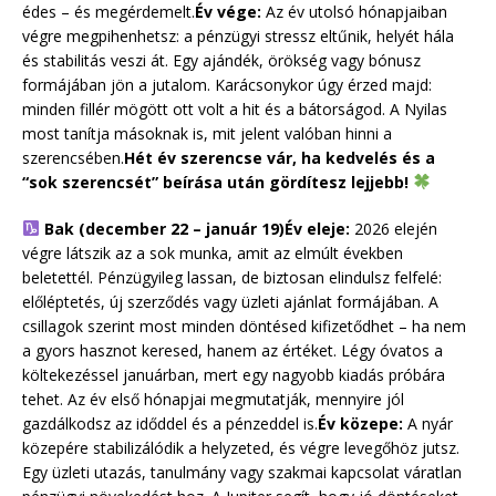
édes – és megérdemelt.
Év vége:
Az év utolsó hónapjaiban
végre megpihenhetsz: a pénzügyi stressz eltűnik, helyét hála
és stabilitás veszi át. Egy ajándék, örökség vagy bónusz
formájában jön a jutalom. Karácsonykor úgy érzed majd:
minden fillér mögött ott volt a hit és a bátorságod. A Nyilas
most tanítja másoknak is, mit jelent valóban hinni a
szerencsében.
Hét év szerencse vár, ha kedvelés és a
“sok szerencsét” beírása után gördítesz lejjebb!
Bak (december 22 – január 19)
Év eleje:
2026 elején
végre látszik az a sok munka, amit az elmúlt években
beletettél. Pénzügyileg lassan, de biztosan elindulsz felfelé:
előléptetés, új szerződés vagy üzleti ajánlat formájában. A
csillagok szerint most minden döntésed kifizetődhet – ha nem
a gyors hasznot keresed, hanem az értéket. Légy óvatos a
költekezéssel januárban, mert egy nagyobb kiadás próbára
tehet. Az év első hónapjai megmutatják, mennyire jól
gazdálkodsz az időddel és a pénzeddel is.
Év közepe:
A nyár
közepére stabilizálódik a helyzeted, és végre levegőhöz jutsz.
Egy üzleti utazás, tanulmány vagy szakmai kapcsolat váratlan